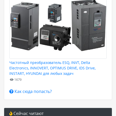
Частотный преобразователь ESQ, INVT, Delta
Electronics, INNOVERT, OPTIMUS DRIVE, IDS Drive,
INSTART, HYUNDAI для любых задач
1679
Как сюда попасть?
Сейчас читают