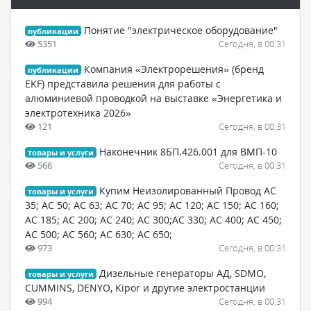
Понятие "электрическое оборудование"
публикации
5351
Сегодня, в 00:31
Компания «Электрорешения» (бренд
публикации
EKF) представила решения для работы с
алюминиевой проводкой на выставке «Энергетика и
электротехника 2026»
121
Сегодня, в 00:31
Наконечник 8БП.426.001 для ВМП-10
товары и услуги
566
Сегодня, в 00:31
Купим Неизолированный Провод АС
товары и услуги
35; АС 50; АС 63; АС 70; АС 95; АС 120; АС 150; АС 160;
АС 185; АС 200; АС 240; АС 300;АС 330; АС 400; АС 450;
АС 500; АС 560; АС 630; АС 650;
973
Сегодня, в 00:31
Дизельные генераторы АД, SDMO,
товары и услуги
CUMMINS, DENYO, Kipor и другие электростанции
994
Сегодня, в 00:31