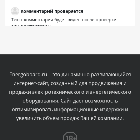
Комментарий проверяется
Текст комментария будет виден после проверки
администратором.
Вчера, в 19:27
Комментарий проверяется
Текст комментария будет виден после проверки
администратором.
Вчера, в 16:49
Energoboard.ru – это динамично развивающийся
интернет-сайт, созданный для продвижения и
Комментарий проверяется
продажи электротехнического и энергетического
Текст комментария будет виден после проверки
оборудования. Сайт дает возможность
администратором.
Вчера, в 15:09
оптимизировать информационные издержки и
увеличить объем продаж Вашей компании.
Комментарий проверяется
Текст комментария будет виден после проверки
администратором.