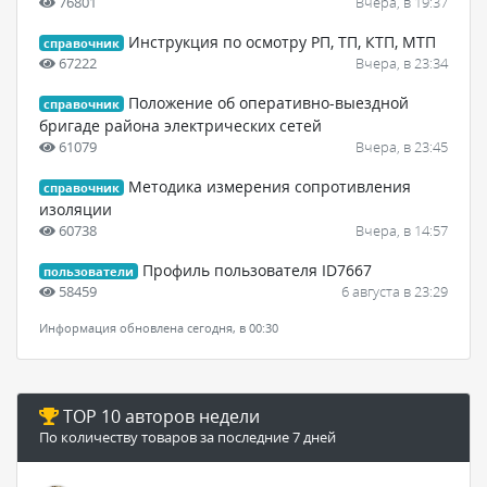
76801
Вчера, в 19:37
Инструкция по осмотру РП, ТП, КТП, МТП
справочник
67222
Вчера, в 23:34
Положение об оперативно-выездной
справочник
бригаде района электрических сетей
61079
Вчера, в 23:45
Методика измерения сопротивления
справочник
изоляции
60738
Вчера, в 14:57
Профиль пользователя ID7667
пользователи
58459
6 августа в 23:29
Информация обновлена сегодня, в 00:30
TOP 10 авторов недели
По количеству товаров за последние 7 дней