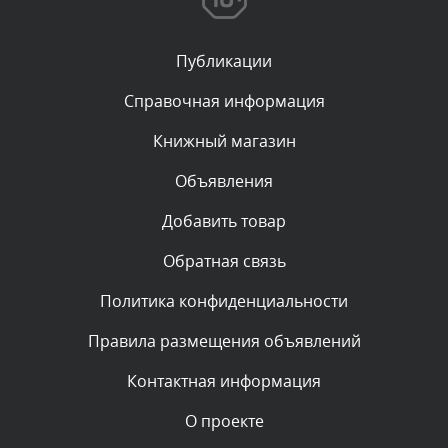
Вчера, в 11:55
Публикации
Комментарий проверяется
Текст комментария будет виден после проверки
Справочная информация
администратором.
Вчера, в 11:47
Книжный магазин
Объявления
Комментарий проверяется
Текст комментария будет виден после проверки
Добавить товар
администратором.
Вчера, в 11:26
Обратная связь
Политика конфиденциальности
Комментарий проверяется
Текст комментария будет виден после проверки
Правила размещения объявлений
администратором.
Вчера, в 11:20
Контактная информация
О проекте
Комментарий проверяется
Текст комментария будет виден после проверки