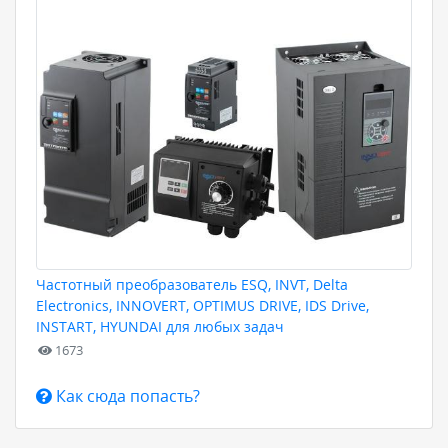
Частотный преобразователь ESQ, INVT, Delta
Electronics, INNOVERT, OPTIMUS DRIVE, IDS Drive,
INSTART, HYUNDAI для любых задач
1673
Как сюда попасть?