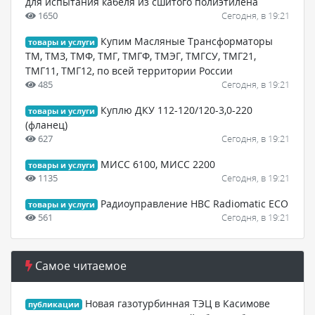
для испытания кабеля из сшитого полиэтилена
1650
Сегодня, в 19:21
Купим Масляные Трансформаторы
товары и услуги
ТМ, ТМЗ, ТМФ, ТМГ, ТМГФ, ТМЭГ, ТМГСУ, ТМГ21,
ТМГ11, ТМГ12, по всей территории России
485
Сегодня, в 19:21
Куплю ДКУ 112-120/120-3,0-220
товары и услуги
(фланец)
627
Сегодня, в 19:21
МИСС 6100, МИСС 2200
товары и услуги
1135
Сегодня, в 19:21
Радиоуправление HBC Radiomatic ECO
товары и услуги
561
Сегодня, в 19:21
Самое читаемое
Новая газотурбинная ТЭЦ в Касимове
публикации