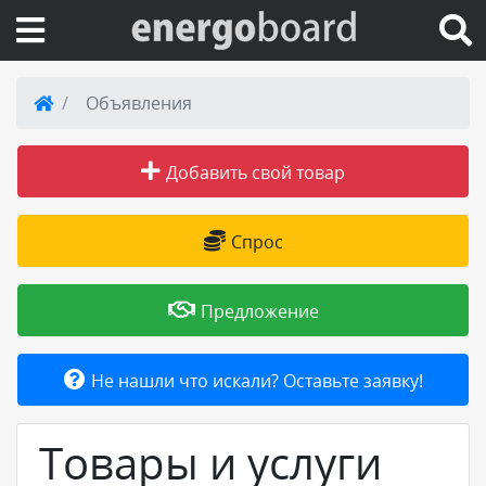
Вход на сайт
Объявления
Поиск по сайту
Добавить свой товар
Публикации
Спрос
Справка
Предложение
Книги
Не нашли что искали? Оставьте заявку!
Товары и услуги
Товары и услуги
Добавить товар или услугу