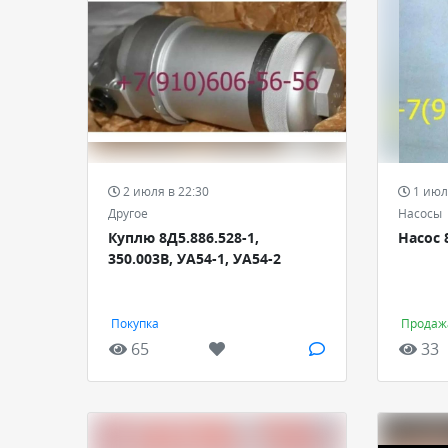
2 июля в 22:30
1 июл
Другое
Насосы
Куплю 8Д5.886.528-1,
Насос 
350.003В, УА54-1, УА54-2
Покупка
Продаж
65
33