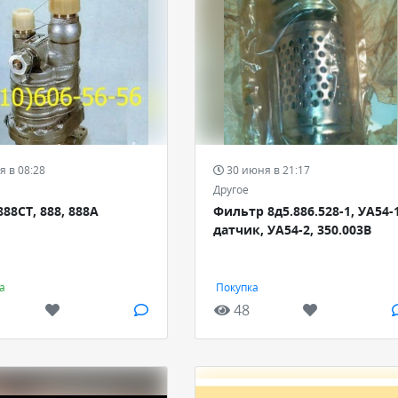
я в 08:28
30 июня в 21:17
Другое
888СТ, 888, 888А
Фильтр 8д5.886.528-1, УА54-
датчик, УА54-2, 350.003В
а
Покупка
48