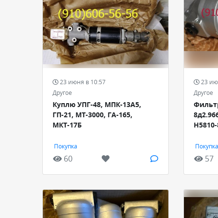
23 июня в 10:57
23 ию
Другое
Другое
Куплю УПГ-48, МПК-13А5,
Фильтр
ГП-21, МТ-3000, ГА-165,
8д2.966
МКТ-17Б
Н5810-
Покупка
Покупк
60
57