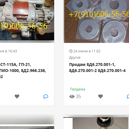
ня в 16:43
24 июня в 11:02
Другое
СТ-115А, ГП-21,
Продам 8Д6.270.001-1,
ТМО-1000, 8Д2.966.236,
8Д6.270.001-2 8Д6.270.001-4
02
а
Продажа
35