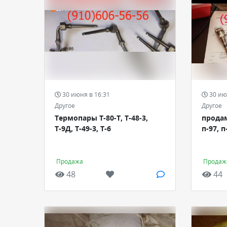
30 июня в 16:31
30 ию
Другое
Другое
Термопары Т-80-Т, Т-48-3,
продам 
Т-9Д, Т-49-3, Т-6
п-97, 
Продажа
Продаж
48
44