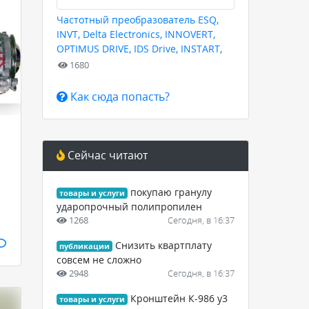
Частотный преобразователь ESQ,
INVT, Delta Electronics, INNOVERT,
OPTIMUS DRIVE, IDS Drive, INSTART,
HYUNDAI для любых задач
1680
Как сюда попасть?
Сейчас читают
покупаю гранулу
товары и услуги
ударопрочный полипропилен
1268
Сегодня, в 16:37
Снизить квартплату
публикации
совсем не сложно
2948
Сегодня, в 16:37
Кронштейн К-986 у3
товары и услуги