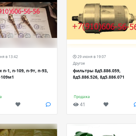
ня в 13:42
29 июня в 19:07
Другое
п-1, п-109, п-9т, п-93,
фильтры 8д5.886.059,
п-109м1
8д5.886.526, 8д5.886.071
а
Продажа
41