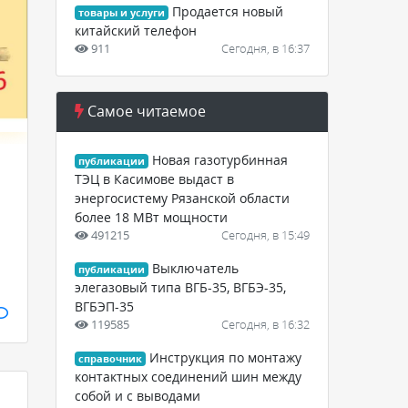
Продается новый
товары и услуги
китайский телефон
911
Сегодня, в 16:37
Самое читаемое
Новая газотурбинная
публикации
ТЭЦ в Касимове выдаст в
энергосистему Рязанской области
более 18 МВт мощности
491215
Сегодня, в 15:49
Выключатель
публикации
элегазовый типа ВГБ-35, ВГБЭ-35,
ВГБЭП-35
119585
Сегодня, в 16:32
Инструкция по монтажу
справочник
контактных соединений шин между
собой и с выводами