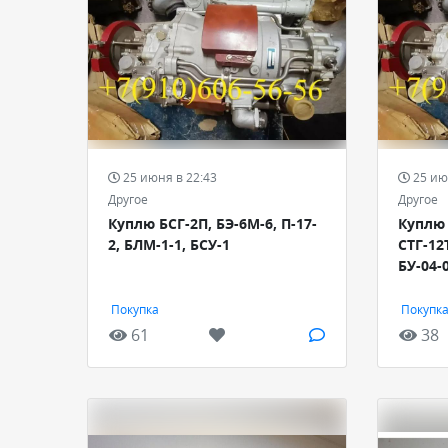
25 июня в 22:43
25 ию
Другое
Другое
Куплю БСГ-2П, БЭ-6М-6, П-17-
Куплю 
2, БЛМ-1-1, БСУ-1
СТГ-12
БУ-04-
Покупка
Покупк
61
38