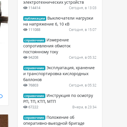
электротехнических устройств
114414
Сегодня, в 13:03
Выключатели нагрузки
публикации
на напряжение 6, 10 кВ
111088
Сегодня, в 15:07
Измерение
справочник
сопротивления обмоток
постоянному току
94208
Сегодня, в 05:32
Эксплуатация, хранение
справочник
и транспортировка кислородных
баллонов
76803
Сегодня, в 05:32
Инструкция по осмотру
справочник
РП, ТП, КТП, МТП
67222
Вчера, в 23:34
Положение об
справочник
оперативно-выездной бригаде