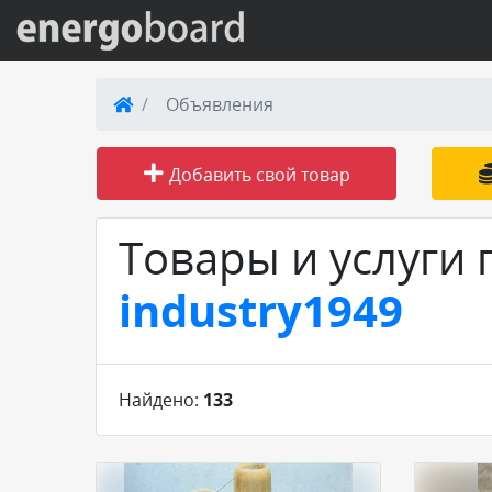
Вход на сайт
Объявления
Поиск по сайту
Добавить свой товар
Публикации
Товары и услуги
Справка
industry1949
Книги
Товары и услуги
Найдено:
133
Добавить товар или услугу