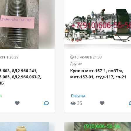
ста в 20:29
15 июля в 21:33
Другое
.603, 8Д2.966.241,
Куплю мкт-157-1, гм37м,
.085, 8Д2.966.063-7,
мкт-157-01, гтдэ-117, гп-21
4Б
а
Покупка
35