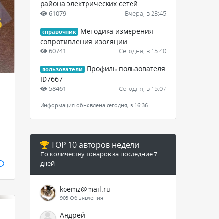
района электрических сетей
61079
Вчера, в 23:45
Методика измерения
справочник
сопротивления изоляции
60741
Сегодня, в 15:40
Профиль пользователя
пользователи
ID7667
58461
Сегодня, в 15:07
Информация обновлена сегодня, в 16:36
TOP 10 авторов недели
По количеству товаров за последние 7
дней
koemz@mail.ru
903 Объявления
Андрей