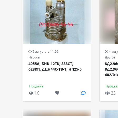
5 августа в 11:26
4 авгу
Насосы
Другое
4055А, БНК-12ТК, 888СТ,
8Д2.966
623КП, ДЦН44С-ТВ-Т, НП25-5
8Д2.966
402/01
Продажа
Продаж
16
23