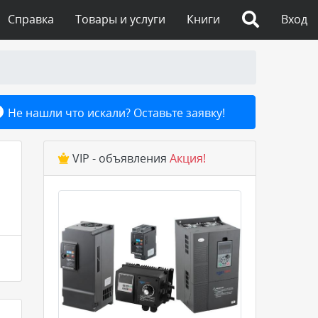
Справка
Товары и услуги
Книги
Вход
Не нашли что искали? Оставьте заявку!
VIP - объявления
Акция!