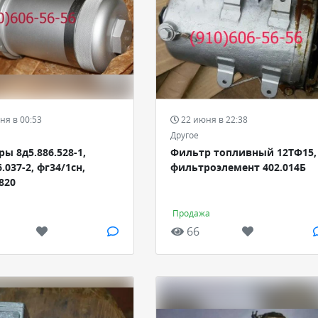
ня в 00:53
22 июня в 22:38
Другое
ы 8д5.886.528-1,
Фильтр топливный 12ТФ15,
.037-2, фг34/1сн,
фильтроэлемент 402.014Б
820
а
Продажа
66