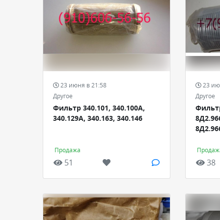
23 июня в 21:58
23 ию
Другое
Другое
Фильтр 340.101, 340.100А,
Фильт
340.129А, 340.163, 340.146
8Д2.966
8Д2.96
Продажа
Продаж
51
38