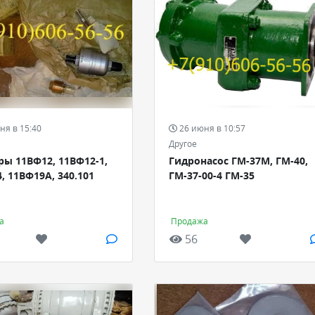
ня в 15:40
26 июня в 10:57
Другое
ы 11ВФ12, 11ВФ12-1,
Гидронасос ГМ-37М, ГМ-40,
, 11ВФ19А, 340.101
ГМ-37-00-4 ГМ-35
а
Продажа
56