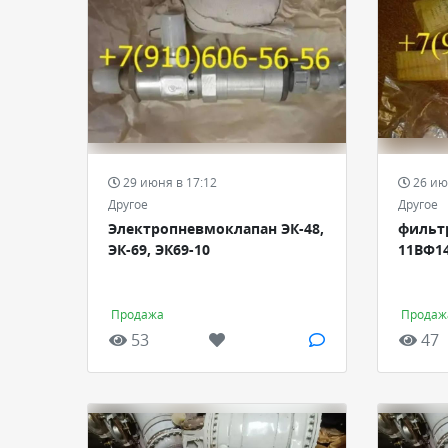
29 июня в 17:12
26 ию
Другое
Другое
Электропневмоклапан ЭК-48,
фильтр
ЭК-69, ЭК69-10
11ВФ14
Продажа
Продаж
53
47