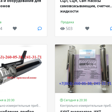
а и оборудование для
СЦЛ, СЦН, СВН Насосы
ромов
самовсасывающие, счетчи
жидкости
а
Продажа
4
503
ня в 20:30
Сегодня в 20:30
Контрольно-измерительные приборы и автоматика - КИПиА
Контрольно-измерительные приб
особление, прибор
АУЧТ анализатор, ИКТ