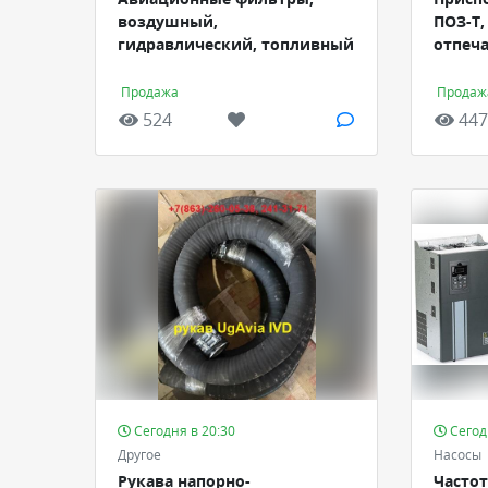
воздушный,
ПОЗ-Т
гидравлический, топливный
отпеч
Продажа
Продаж
524
447
Сегодня в 20:30
Сегод
Другое
Насосы
Рукава напорно-
Часто