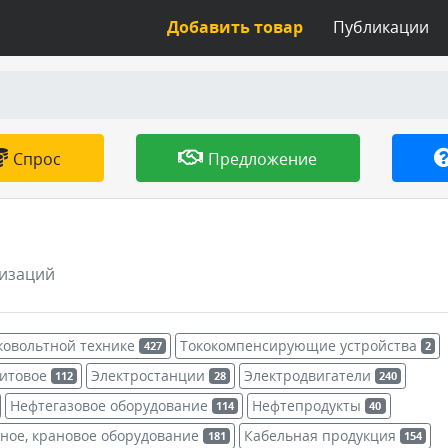
Добавить товар
Публикации
Спрос
Предложение
низаций
ковольтной технике
Тококомпенсирующие устройства
427
2
щитовое
Электростанции
Электродвигатели
112
28
240
Нефтегазовое оборудование
Нефтепродукты
114
40
ное, крановое оборудование
Кабельная продукция
181
154