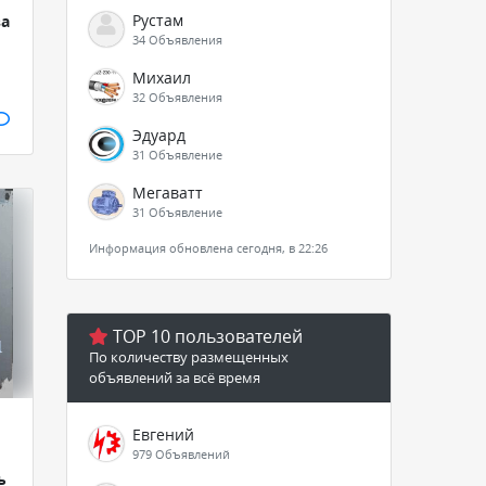
Рустам
ва
34 Объявления
Михаил
32 Объявления
Эдуард
31 Объявление
Мегаватт
31 Объявление
Информация обновлена сегодня, в 22:26
TOP 10 пользователей
По количеству размещенных
объявлений за всё время
Евгений
979 Объявлений
ь