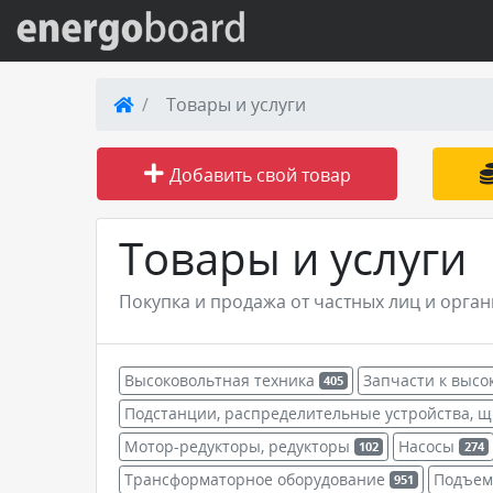
Вход на сайт
Товары и услуги
Поиск по сайту
Добавить свой товар
Публикации
Товары и услуги
Справка
Покупка и продажа от частных лиц и орга
Книги
Высоковольтная техника
Запчасти к высо
405
Товары и услуги
Подстанции, распределительные устройства, 
Мотор-редукторы, редукторы
Насосы
102
274
Добавить товар или услугу
Трансформаторное оборудование
Подъем
951