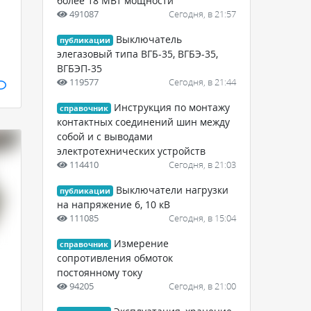
более 18 МВт мощности
491087
Сегодня, в 21:57
Выключатель
публикации
элегазовый типа ВГБ-35, ВГБЭ-35,
ВГБЭП-35
119577
Сегодня, в 21:44
Инструкция по монтажу
справочник
контактных соединений шин между
собой и с выводами
электротехнических устройств
114410
Сегодня, в 21:03
Выключатели нагрузки
публикации
на напряжение 6, 10 кВ
111085
Сегодня, в 15:04
Измерение
справочник
сопротивления обмоток
постоянному току
94205
Сегодня, в 21:00