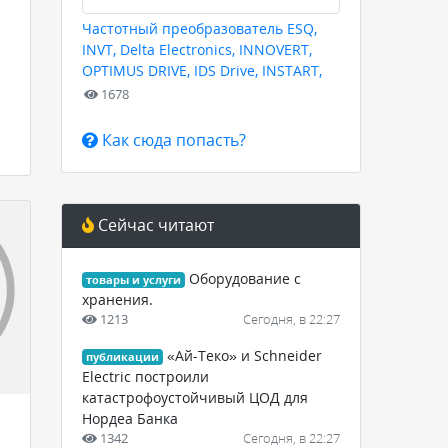
Частотный преобразователь ESQ,
INVT, Delta Electronics, INNOVERT,
OPTIMUS DRIVE, IDS Drive, INSTART,
HYUNDAI для любых задач
1678
Как сюда попасть?
Сейчас читают
Оборудование с
товары и услуги
хранения.
1213
Сегодня, в 22:27
«Ай-Теко» и Schneider
публикации
Electric построили
катастрофоустойчивый ЦОД для
Нордеа Банка
1342
Сегодня, в 22:27
оры и автоматика - КИПиА