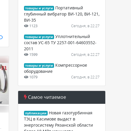
Портативный
товары и услуги
глубинный вибратор ВИ-120, ВИ-121,
ВИ-35
1123
Сегодня, в 22:27
Уплотнительный
товары и услуги
состав УС-65 ТУ 2257-001-64603552-
2011
1599
Сегодня, в 22:27
Компрессорное
товары и услуги
оборудование
1079
Сегодня, в 22:27
Самое читаемое
Новая газотурбинная
публикации
ТЭЦ в Касимове выдаст в
энергосистему Рязанской области
оры и автоматика - КИПиА