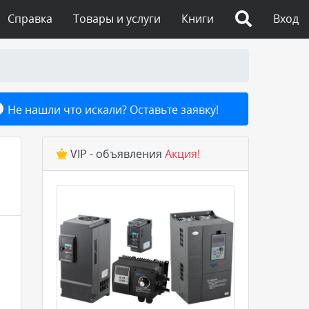
Справка
Товары и услуги
Книги
Вход
Не нашли что искали? Оставьте заявку!
VIP - объявления
Акция!