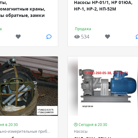
ты,
Насосы НР-01/1, НР 01ЮА,
ромагнитные краны,
НР-1, НР-2, НП-52М
ны обратные, замки
а
Продажа
534
ня в 20:30
Сегодня в 20:30
Контрольно-измерительные приборы и автоматика - КИПиА
Насосы