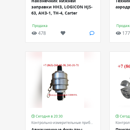
Наконечник нижней
Техник
заправки ННЗ, LOGICON HJS-
аэрод
63, АНЗ-1, ТН-4, Carter
Продажа
Продаж
478
177
Сегодня в 20:30
Сегод
Контрольно-измерительные приборы и автоматика - КИПиА
Авиационные фильтры,
Присп