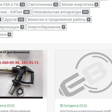
е РЗА и ПА
Светотехника
Малая энергетика
12
73
8
тика - КИПиА
Низковольтная аппаратура
286
975
Другое
Вакансии и предложения работы
1
533
0
оммуникации
Энергосбережение
9
7
зина
0
ня в 20:32
Сегодня в 20:32
зовое оборудование
Контрольно-измерительные приб