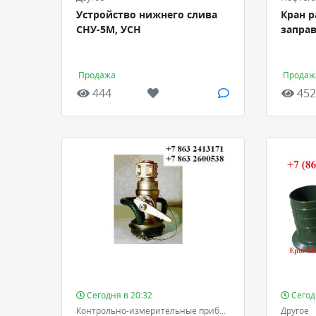
Устройство нижнего слива
Кран р
СНУ-5М, УСН
запра
Продажа
Продаж
444
452
Сегодня в 20:32
Сегод
Контрольно-измерительные приборы и автоматика - КИПиА
Другое