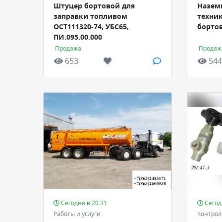
Штуцер бортовой для
Назем
заправки топливом
техник
ОСТ111320-74, УБС65,
борто
ПИ.095.00.000
Продажа
Продаж
653
544
Сегодня в 20:31
Сегод
Работы и услуги