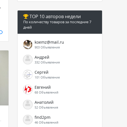
ки
TOP 10 авторов недели
По количеству товаров за последние 7
дней
koemz@mail.ru
903 Объявления
Андрей
332 Объявления
Сергей
101 Объявление
Евгений
68 Объявлений
Анатолий
52 Объявления
find2pm
оры и автоматика - КИПиА
46 Объявлений