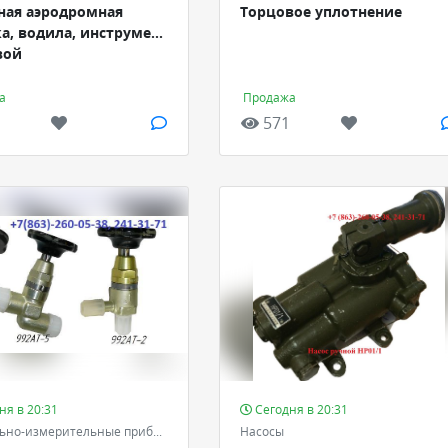
ная аэродромная
Торцовое уплотнение
а, водила, инструмент
вой
а
Продажа
571
ня в 20:31
Сегодня в 20:31
Контрольно-измерительные приборы и автоматика - КИПиА
Насосы