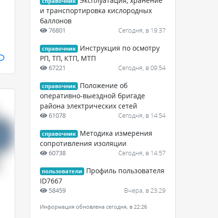
Эксплуатация, хранение
справочник
и транспортировка кислородных
баллонов
76801
Сегодня, в 19:37
Инструкция по осмотру
справочник
РП, ТП, КТП, МТП
67221
Сегодня, в 09:54
Положение об
справочник
оперативно-выездной бригаде
района электрических сетей
61078
Сегодня, в 14:54
Методика измерения
справочник
сопротивления изоляции
60738
Сегодня, в 14:57
Профиль пользователя
пользователи
ID7667
58459
Вчера, в 23:29
Информация обновлена сегодня, в 22:26