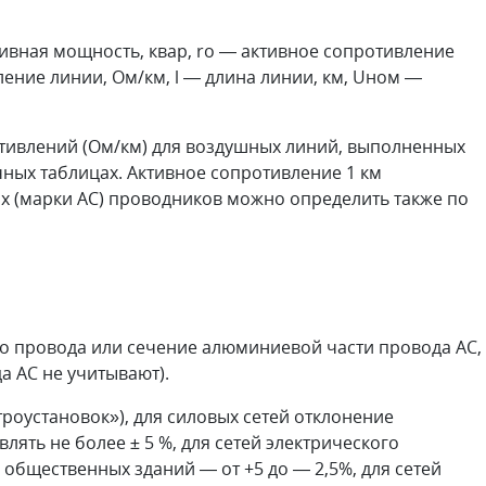
тивная мощность, квар, ro — активное сопротивление
ение линии, Ом/км, l — длина линии, км, Uном —
отивлений (Ом/км) для воздушных линий, выполненных
чных таблицах. Активное сопротивление 1 км
х (марки АС) проводников можно определить также по
о провода или сечение алюминиевой части провода АС,
а АС не учитывают).
роустановок»), для силовых сетей отклонение
ять не более ± 5 %, для сетей электрического
бщественных зданий — от +5 до — 2,5%, для сетей