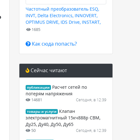
Частотный преобразователь ESQ,
INVT, Delta Electronics, INNOVERT,
о
OPTIMUS DRIVE, IDS Drive, INSTART,
HYUNDAI для любых задач
1685
Как сюда попасть?
Сейчас читают
Расчет сетей по
публикации
потерям напряжения
14681
Сегодня, в 12:39
.
Клапан
товары и услуги
электромагнитный 15кч888р СВМ,
Ду25, Ду40, Ду50, Ду65
50
Сегодня, в 12:39