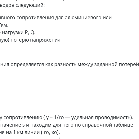
оводов следующий:
ивного сопротивления для алюминиевого или
/км.
нагрузки P, Q.
ную) потерю напряжения
ния определяется как разность между заданной потерей
:
у сопротивлению ( γ = 1/ro — удельная проводимость).
ачение s и находим для него по справочной таблице
на 1 км линии ( ro, хо).