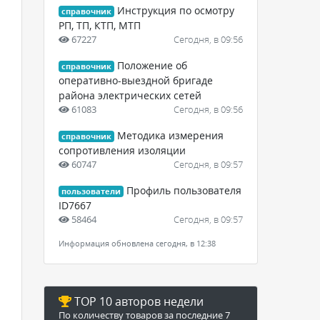
Инструкция по осмотру
справочник
РП, ТП, КТП, МТП
67227
Сегодня, в 09:56
Положение об
справочник
оперативно-выездной бригаде
района электрических сетей
61083
Сегодня, в 09:56
Методика измерения
справочник
сопротивления изоляции
60747
Сегодня, в 09:57
Профиль пользователя
пользователи
ID7667
58464
Сегодня, в 09:57
Информация обновлена сегодня, в 12:38
TOP 10 авторов недели
По количеству товаров за последние 7