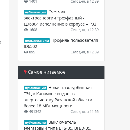
1401
Сегодня, в 12:39
Счетчик
публикации
электроэнергии трехфазный -
ЦЭ6804 исполнение в корпусе – Р32
1608
Сегодня, в 12:39
Профиль пользователя
о
пользователи
ID6502
895
Сегодня, в 12:39
–
Самое читаемое
Новая газотурбинная
публикации
ТЭЦ в Касимове выдаст в
энергосистему Рязанской области
более 18 МВт мощности
491342
Сегодня, в 11:55
Выключатель
публикации
элегазовый типа ВГБ-35, ВГБЭ-35,