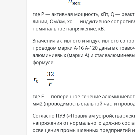
где P — активная мощность, кВт, Q — реак
линии, Ом/км, xo — индуктивное сопротивл
номинальное напряжение, кВ.
Значения активного и индуктивного сопр
проводом марки А-16 А-120 даны в справо
алюминиевых (марки А) и сталеалюминевы
формуле:
где F — поперечное сечение алюминиевог
мм2 (проводимость стальной части провод
Согласно ПУЭ («Правилам устройства элект
напряжения от нормального должно составл
освещения промышленных предприятий и о