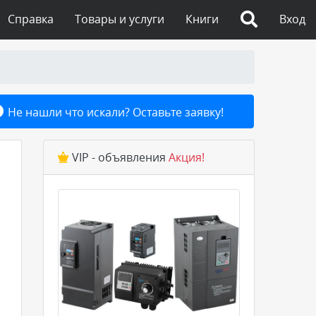
Справка
Товары и услуги
Книги
Вход
Не нашли что искали? Оставьте заявку!
VIP - объявления
Акция!