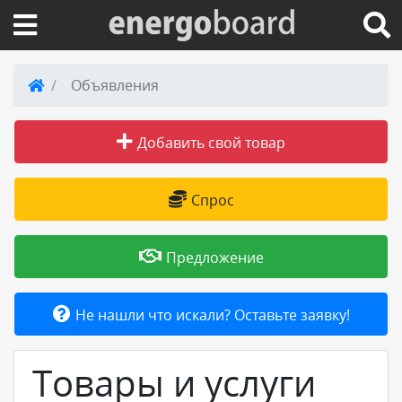
Вход на сайт
Объявления
Поиск по сайту
Добавить свой товар
Публикации
Спрос
Справка
Предложение
Книги
Не нашли что искали? Оставьте заявку!
Товары и услуги
Товары и услуги
Добавить товар или услугу