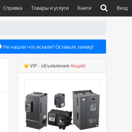
Справка
Товары и услуги
Книги
Вход
Не нашли что искали? Оставьте заявку!
VIP - объявления
Акция!