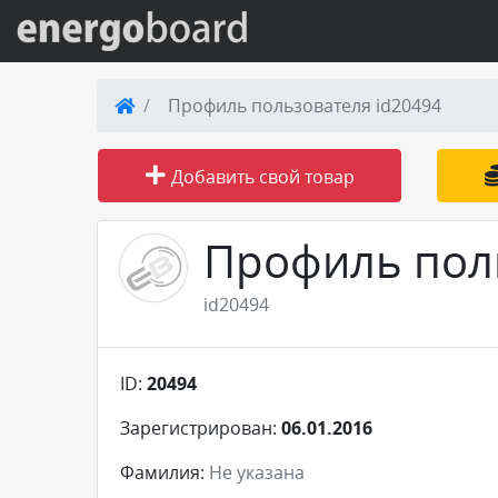
Вход на сайт
Профиль пользователя id20494
Поиск по сайту
Добавить свой товар
Публикации
Профиль пол
Справка
id20494
Книги
ID:
20494
Товары и услуги
Зарегистрирован:
06.01.2016
Добавить товар или услугу
Фамилия:
Не указана