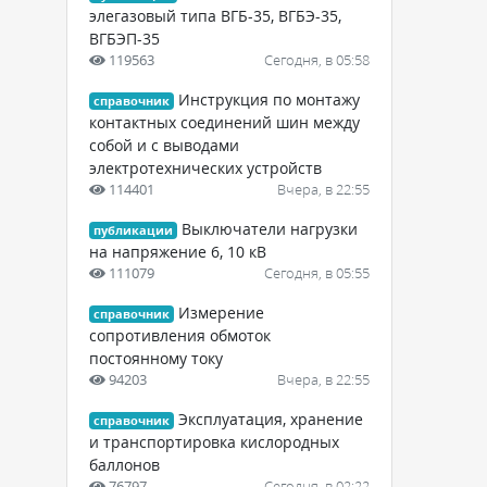
элегазовый типа ВГБ-35, ВГБЭ-35,
ВГБЭП-35
119563
Сегодня, в 05:58
Инструкция по монтажу
справочник
контактных соединений шин между
собой и с выводами
электротехнических устройств
114401
Вчера, в 22:55
Выключатели нагрузки
публикации
на напряжение 6, 10 кВ
111079
Сегодня, в 05:55
Измерение
справочник
сопротивления обмоток
постоянному току
94203
Вчера, в 22:55
Эксплуатация, хранение
справочник
и транспортировка кислородных
баллонов
76797
Сегодня, в 02:22