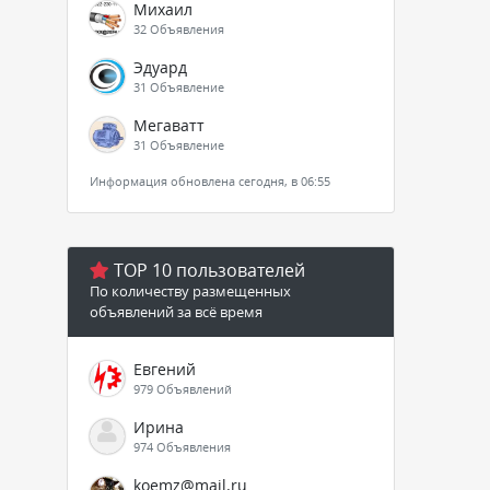
Михаил
32 Объявления
Эдуард
31 Объявление
Мегаватт
31 Объявление
Информация обновлена сегодня, в 06:55
TOP 10 пользователей
По количеству размещенных
объявлений за всё время
Евгений
979 Объявлений
Ирина
974 Объявления
koemz@mail.ru