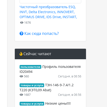
Частотный преобразователь ESQ,
INVT, Delta Electronics, INNOVERT,
OPTIMUS DRIVE, IDS Drive, INSTART,
HYUNDAI для любых задач
1676
Как сюда попасть?
Сейчас читают
Профиль пользователя
пользователи
ID20494
560
Сегодня, в 06:56
ТЭН-146-9-7.4/1.2
товары и услуги
Т220 (КЭТ0,09 Abat)
1687
Сегодня, в 06:56
Низкие цены!!!!
товары и услуги