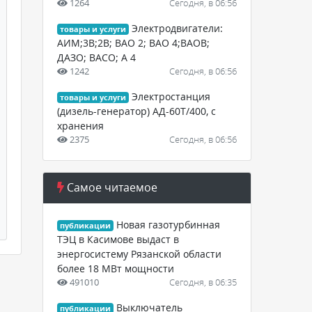
1264
Сегодня, в 06:56
Электродвигатели:
товары и услуги
АИМ;3В;2В; ВАО 2; ВАО 4;ВАОВ;
ДАЗО; ВАСО; А 4
1242
Сегодня, в 06:56
Электростанция
товары и услуги
(дизель-генератор) АД-60Т/400, с
хранения
2375
Сегодня, в 06:56
Самое читаемое
Новая газотурбинная
публикации
ТЭЦ в Касимове выдаст в
энергосистему Рязанской области
более 18 МВт мощности
491010
Сегодня, в 06:35
Выключатель
публикации