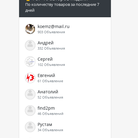
По количеству товаров за последние 7
дней
koemz@mail.ru
903 Объявления
Андрей
332 Объявления
Сергей
102 Объявления
Евгений
61 Объявление
Анатолий
52 Объявления
find2pm
46 Объявлений
Рустам
34 Объявления