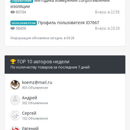
Методика измерения сопротивления
справочник
изоляции
60734
Вчера, в 22:55
Профиль пользователя ID7667
пользователи
58459
Вчера, в 23:29
Информация обновлена сегодня, в 03:26
TOP 10 авторов недели
По количеству товаров за последние 7 дней
koemz@mail.ru
903 Объявления
Андрей
332 Объявления
Сергей
102 Объявления
Евгений