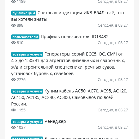
1189
Сегодня, в 03:27
Световая индикация ИКЗ-В54Л: всё, что
публикации
вы хотели знать!
898
Сегодня, в 03:27
Профиль пользователя ID13432
пользователи
810
Сегодня, в 03:27
Генераторы серий ЕСС5, ОС, СМЧ от
товары и услуги
4-х до 150кВт для агрегатов дизельных и сварочных,
ж/д и строительной спецтехники, речных судов,
установок буровых, сваебоев
2776
Сегодня, в 03:27
Купим кабель АС50, АС70, АС95, АС120,
товары и услуги
АС150, АС185, АС240, АС300, Самовывоз по всей
России.
1155
Сегодня, в 03:27
менеджер
товары и услуги
1037
Сегодня, в 03:27
Блоки защит микропроцессорные —