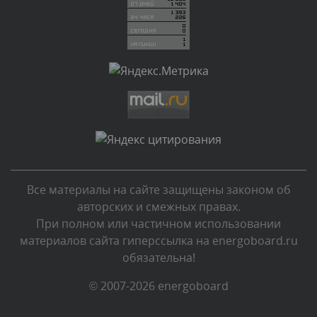
Комментарий проверяется
Текст комментария будет виден после проверки
администратором.
Вчера, в 23:22
Комментарий проверяется
Текст комментария будет виден после проверки
администратором.
Вчера, в 23:04
Все материалы на сайте защищены законом об
Комментарий проверяется
авторских и смежных правах.
Текст комментария будет виден после проверки
При полном или частичном использовании
администратором.
материалов сайта гиперссылка на energoboard.ru
Вчера, в 22:38
обязательна!
Комментарий проверяется
© 2007-2026 energoboard
Текст комментария будет виден после проверки
администратором.