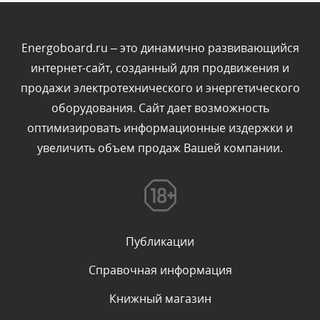
Текст комментария будет виден после проверки
администратором.
Сегодня, в 01:10
Energoboard.ru – это динамично развивающийся
интернет-сайт, созданный для продвижения и
Комментарий проверяется
продажи электротехнического и энергетического
Текст комментария будет виден после проверки
оборудования. Сайт дает возможность
администратором.
Сегодня, в 00:57
оптимизировать информационные издержки и
увеличить объем продаж Вашей компании.
Комментарий проверяется
Текст комментария будет виден после проверки
администратором.
Сегодня, в 00:51
Публикации
Комментарий проверяется
Текст комментария будет виден после проверки
Справочная информация
администратором.
Сегодня, в 00:51
Книжный магазин