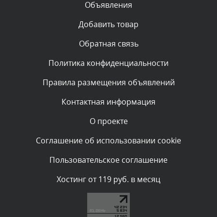
Объявления
Комментарий проверяется
Текст комментария будет виден после проверки
Добавить товар
администратором.
Сегодня, в 00:45
Обратная связь
Политика конфиденциальности
Комментарий проверяется
Текст комментария будет виден после проверки
Правила размещения объявлений
администратором.
Сегодня, в 00:40
Контактная информация
О проекте
Комментарий проверяется
Текст комментария будет виден после проверки
Соглашение об использовании cookie
администратором.
Сегодня, в 00:04
Пользовательское соглашение
Комментарий проверяется
Хостинг от 119 руб. в месяц
Текст комментария будет виден после проверки
администратором.
Вчера, в 23:39