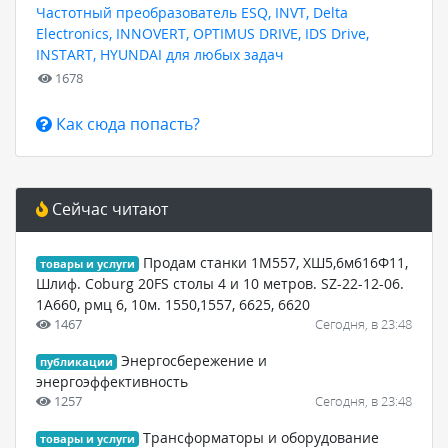
Частотный преобразователь ESQ, INVT, Delta
Electronics, INNOVERT, OPTIMUS DRIVE, IDS Drive,
INSTART, HYUNDAI для любых задач
1678
Как сюда попасть?
Сейчас читают
Продам станки 1М557, ХШ5,6м616Ф11,
товары и услуги
Шлиф. Coburg 20FS столы 4 и 10 метров. SZ-22-12-06.
1А660, рмц 6, 10м. 1550,1557, 6625, 6620
1467
Сегодня, в 23:48
Энергосбережение и
публикации
энергоэффективность
1257
Сегодня, в 23:48
Трансформаторы и оборудование
товары и услуги