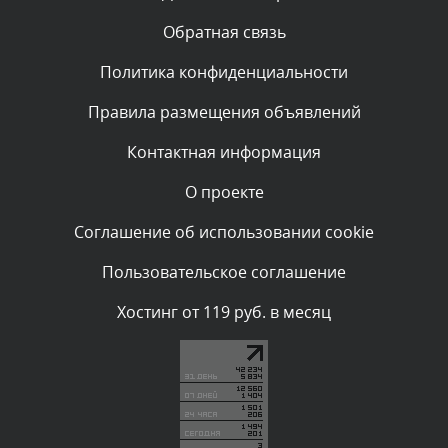
администратором.
Сегодня, в 08:48
Обратная связь
Политика конфиденциальности
Комментарий проверяется
Текст комментария будет виден после проверки
Правила размещения объявлений
администратором.
Сегодня, в 08:46
Контактная информация
О проекте
Комментарий проверяется
Текст комментария будет виден после проверки
Соглашение об использовании cookie
администратором.
Сегодня, в 06:42
Пользовательское соглашение
Комментарий проверяется
Хостинг от 119 руб. в месяц
Текст комментария будет виден после проверки
администратором.
Сегодня, в 06:35
Комментарий проверяется