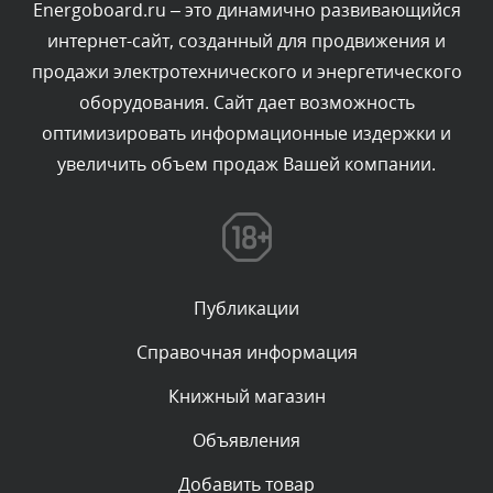
Energoboard.ru – это динамично развивающийся
интернет-сайт, созданный для продвижения и
Комментарий проверяется
продажи электротехнического и энергетического
Текст комментария будет виден после проверки
оборудования. Сайт дает возможность
администратором.
Сегодня, в 11:47
оптимизировать информационные издержки и
увеличить объем продаж Вашей компании.
Комментарий проверяется
Текст комментария будет виден после проверки
администратором.
Сегодня, в 11:26
Публикации
Комментарий проверяется
Текст комментария будет виден после проверки
Справочная информация
администратором.
Сегодня, в 11:20
Книжный магазин
Объявления
Комментарий проверяется
Текст комментария будет виден после проверки
Добавить товар