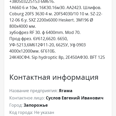
+380503225153 6М616.
1А660 6 и 10м, 16К30.16м30. АА2423. Шлифов.
Coburg 20FS 3630 4 м. 20FS4030/10 10 м. SZ-22-
12-06 б.у. SXZ 2200х6000 Heskert. 3М196 Ø
800х4000 мм.
зубофрез RF 30. ф 6400mm. Mod 70.
Прод-фрез. 6У612,6620. 6650,
УФ-5213,6М612Ф11-20, 6625У, Уф 0903
4000х12000мм. 6Г610Б.
24К40СФ4. Sip hydroptic 8p, 2Е450АФ30. BFT 125
Контактная информация
Название предприятия:
Ягама
Контактное лицо:
Суслов Евгений Иванович
Город:
Запорожье
Код города:
Не указан