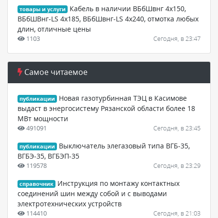
Кабель в наличии ВБбШвнг 4х150,
товары и услуги
ВБбШВнг-LS 4х185, ВБбШвнг-LS 4х240, отмотка любых
длин, отличные цены
1103
Сегодня, в 23:47
Самое читаемое
Новая газотурбинная ТЭЦ в Касимове
публикации
выдаст в энергосистему Рязанской области более 18
МВт мощности
491091
Сегодня, в 23:45
Выключатель элегазовый типа ВГБ-35,
публикации
ВГБЭ-35, ВГБЭП-35
119578
Сегодня, в 23:29
Инструкция по монтажу контактных
справочник
соединений шин между собой и с выводами
электротехнических устройств
114410
Сегодня, в 21:03