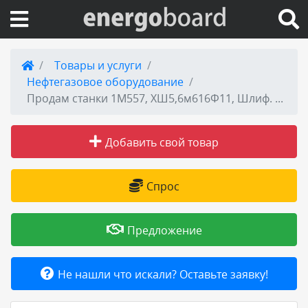
Вход на сайт
Товары и услуги
Нефтегазовое оборудование
Поиск по сайту
Продам станки 1М557, ХШ5,6м616Ф11, Шлиф. Coburg 20FS столы 4 и 10 метров. SZ-22-12-06. 1А660, рмц 6, 10м. 1550,1557, 6625, 6620
Публикации
Добавить свой товар
Справка
Спрос
Книги
Предложение
Товары и услуги
Не нашли что искали? Оставьте заявку!
Добавить товар или услугу