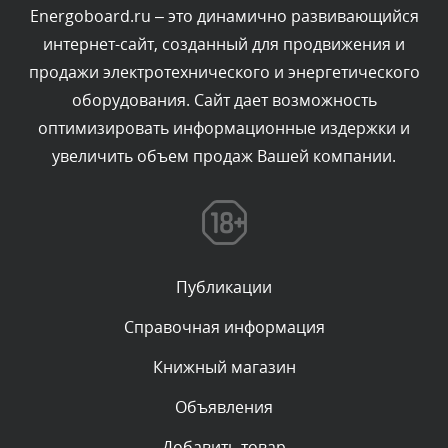
Сегодня, в 01:53
Energoboard.ru – это динамично развивающийся
интернет-сайт, созданный для продвижения и
Комментарий проверяется
продажи электротехнического и энергетического
Текст комментария будет виден после проверки
оборудования. Сайт дает возможность
администратором.
Сегодня, в 01:40
оптимизировать информационные издержки и
увеличить объем продаж Вашей компании.
Комментарий проверяется
Текст комментария будет виден после проверки
администратором.
Сегодня, в 01:23
Публикации
Комментарий проверяется
Текст комментария будет виден после проверки
Справочная информация
администратором.
Сегодня, в 01:10
Книжный магазин
Объявления
Комментарий проверяется
Текст комментария будет виден после проверки
Добавить товар