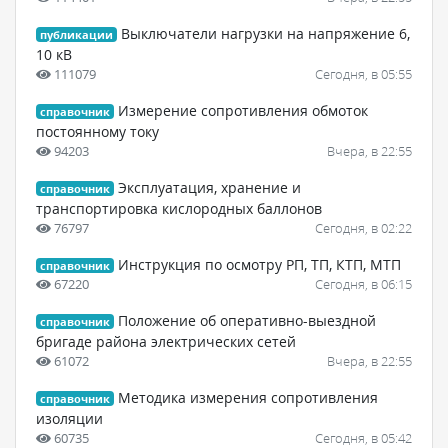
Выключатели нагрузки на напряжение 6,
публикации
10 кВ
111079
Сегодня, в 05:55
Измерение сопротивления обмоток
справочник
постоянному току
94203
Вчера, в 22:55
Эксплуатация, хранение и
справочник
транспортировка кислородных баллонов
76797
Сегодня, в 02:22
Инструкция по осмотру РП, ТП, КТП, МТП
справочник
67220
Сегодня, в 06:15
Положение об оперативно-выездной
справочник
бригаде района электрических сетей
61072
Вчера, в 22:55
Методика измерения сопротивления
справочник
изоляции
60735
Сегодня, в 05:42