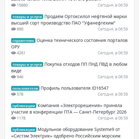
15660
Сегодня, в 06:59
Продаём Ортоксилол нефтяной марки
товары и услуги
высший сорт производство ПАО "Уфанефтехим"
890
Сегодня, в 06:59
Оценка технического состояния порталов
справочник
ОРУ
4261
Сегодня, в 06:59
Покупка отходов ПП ПНД ПВД в любом
товары и услуги
виде
946
Сегодня, в 06:59
Профиль пользователя ID16547
пользователи
578
Сегодня, в 06:59
Компания «Электрорешения» приняла
публикации
участие в конференции ПТА — Санкт-Петербург 2026
1178
Сегодня, в 06:59
Модульное оборудование Systeme9 от
публикации
«Систэм Электрик» одобрено Российским морским