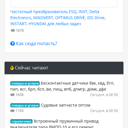
Частотный преобразователь ESQ, INVT, Delta
Electronics, INNOVERT, OPTIMUS DRIVE, IDS Drive,
INSTART, HYUNDAI для любых задач
1676
Как сюда попасть?
Сейчас читают
Бесконтактные датчики бвк, квд, бтп,
товары и услуги
пип, всг, брп, бсп, ви, пищ, впб, дпмгр, димк, дфе
1639
Сегодня, в 06:59
Судовые запчасти оптом
товары и услуги
1193
Сегодня, в 06:59
Встроенный пружинный привод
справочник
выключателя типа ВМПП-10 и его ремонт