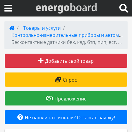
Вход на сайт
Товары и услуги
Контрольно-измерительные приборы и автоматика - КИПиА
Поиск по сайту
Бесконтактные датчики бвк, квд, бтп, пип, всг, брп, бсп, ви, пищ, впб, дпмгр, димк, дфе
Публикации
Добавить свой товар
Справка
Спрос
Книги
Предложение
Товары и услуги
Не нашли что искали? Оставьте заявку!
Добавить товар или услугу