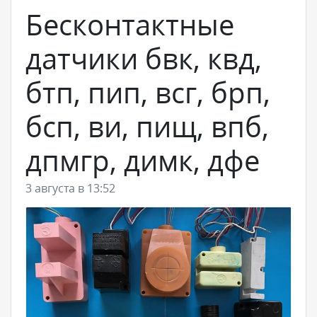
Бесконтактные
датчики бвк, квд,
бтп, пип, всг, брп,
бсп, ви, пищ, впб,
дпмгр, димк, дфе
3 августа в 13:52