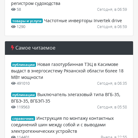
регистром судоходства
58
Сегодня, в 06:59
Частотные инверторы Invertek drive
товары и услуги
1290
Сегодня, в 06:59
Самое читаемое
Новая газотурбинная ТЭЦ в Касимове
публикации
выдаст в энергосистему Рязанской области более 18
МВт мощности
491010
Сегодня, в 06:35
Выключатель элегазовый типа ВГБ-35,
публикации
ВГБЭ-35, ВГБЭП-35
119563
Сегодня, в 05:58
Инструкция по монтажу контактных
справочник
соединений шин между собой и с выводами
электротехнических устройств
114401
Вчера, в 22:55