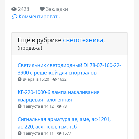
2428
Закладки
Комментировать
Ещё в рубрике
светотехника
,
(продажа)
Светильник светодиодный DL78-07-160-22-
3900 с решёткой для спортзалов
Вчера, в 15:20
1632
КГ-220-1000-6 лампа накаливания
кварцевая галогенная
4 августа в 14:12
73
Сигнальная арматура ае, аме, ас-1201,
ас-220, асл, тскл, тсм, тсб
4 августа в 14:11
1577