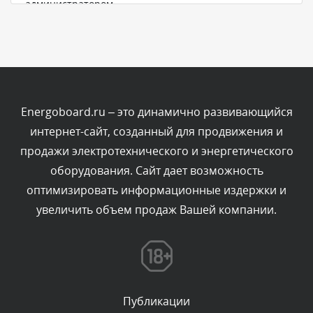
администратором.
Сегодня, в 11:01
Комментарий проверяется
Текст комментария будет виден после проверки
администратором.
Сегодня, в 09:03
Energoboard.ru – это динамично развивающийся
интернет-сайт, созданный для продвижения и
Комментарий проверяется
продажи электротехнического и энергетического
Текст комментария будет виден после проверки
оборудования. Сайт дает возможность
администратором.
Сегодня, в 07:26
оптимизировать информационные издержки и
увеличить объем продаж Вашей компании.
Комментарий проверяется
Текст комментария будет виден после проверки
администратором.
Сегодня, в 05:53
Публикации
Комментарий проверяется