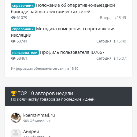
Положение об оперативно-выездной
справочник
бригаде района электрических сетей
61079
Вчера, в 23:45
Методика измерения сопротивления
справочник
изоляции
60741
Сегодня, в 15:40
Профиль пользователя ID7667
пользователи
58461
Сегодня, в 15:07
Информация обновлена сегодня, в 15:50
TOP 10 авторов недели
По количеству товаров за последние 7 дней
koemz@mail.ru
903 Объявления
Андрей
332 Объявления