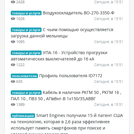
2428
Сегодня, в 15:51
Воздухоохладитель ВО-270-3350-Ф
товары и услуги
1026
Сегодня, в 15:51
С чьим помощью осуществляется
товары и услуги
загрузка данной мельницы
1095
Сегодня, в 15:51
УПА-16 - Устройство прогрузки
товары и услуги
автоматических выключателей до 16 кА
1222
Сегодня, в 15:51
Профиль пользователя ID7172
пользователи
635
Сегодня, в 15:51
Кабель в наличии РКГМ 50 , РКГМ 16 ,
товары и услуги
ПАЛ 10 , ПВ3 50 , АПвВнг-В 1х150/35,АВВГ
1389
Сегодня, в 15:51
Smart Engines получили 15-й патент США
публикации
на технологию, которая в 2,6 раза эффективнее
использует память смартфонов при поиске и