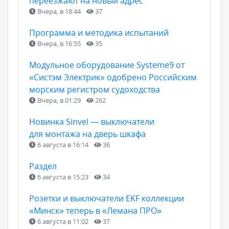
переезжают на новый адрес
Вчера, в 18:44
37
Программа и методика испытаний
Вчера, в 16:55
35
Модульное оборудование Systeme9 от
«Систэм Электрик» одобрено Российским
морским регистром судоходства
Вчера, в 01:29
262
Новинка Sinvel — выключатели
для монтажа на дверь шкафа
6 августа в 16:14
36
Раздел
6 августа в 15:23
34
Розетки и выключатели EKF коллекции
«Минск» теперь в «Лемана ПРО»
6 августа в 11:02
37