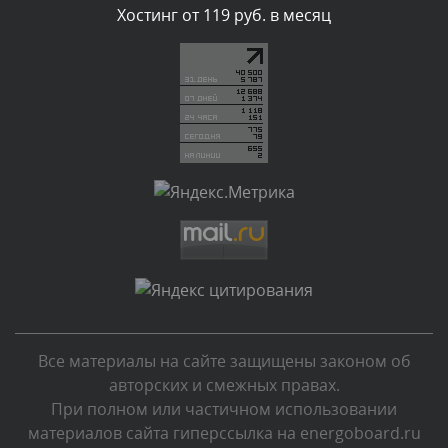
Комментарий проверяется
Хостинг от 119 руб. в месяц
Текст комментария будет виден после проверки
администратором.
Сегодня, в 03:34
Комментарий проверяется
Текст комментария будет виден после проверки
администратором.
Сегодня, в 01:33
Комментарий проверяется
Текст комментария будет виден после проверки
администратором.
Сегодня, в 00:13
Все материалы на сайте защищены законом об
Комментарий проверяется
авторских и смежных правах.
Текст комментария будет виден после проверки
При полном или частичном использовании
администратором.
материалов сайта гиперссылка на energoboard.ru
Вчера, в 23:48