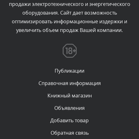
продажи электротехнического и энергетического
Текст комментария будет виден после проверки
оборудования. Сайт дает возможность
администратором.
Сегодня, в 11:26
оптимизировать информационные издержки и
увеличить объем продаж Вашей компании.
Комментарий проверяется
Текст комментария будет виден после проверки
администратором.
Сегодня, в 11:20
Публикации
Комментарий проверяется
Текст комментария будет виден после проверки
Справочная информация
администратором.
Сегодня, в 08:48
Книжный магазин
Объявления
Комментарий проверяется
Текст комментария будет виден после проверки
Добавить товар
администратором.
Сегодня, в 08:46
Обратная связь