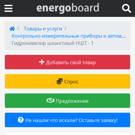
Вход на сайт
Товары и услуги
Контрольно-измерительные приборы и автоматика - КИПиА
Поиск по сайту
Гидронивелир шланговый НШТ - 1
Публикации
Добавить свой товар
Справка
Спрос
Книги
Предложение
Товары и услуги
Не нашли что искали? Оставьте заявку!
Добавить товар или услугу