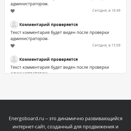
администратором.
Сегодня, в 16:49
Комментарий проверяется
Текст комментария будет виден после проверки
администратором.
Сегодня, в 15:09
Комментарий проверяется
Текст комментария будет виден после проверки
администратором.
Сегодня, в 11:55
Комментарий проверяется
Текст комментария будет виден после проверки
администратором.
Сегодня, в 11:47
Energoboard.ru – это динамично развивающийся
интернет-сайт, созданный для продвижения и
Комментарий проверяется