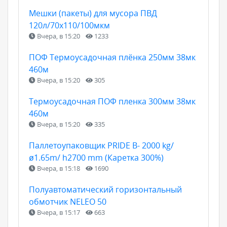
Мешки (пакеты) для мусора ПВД
120л/70х110/100мкм
Вчера, в 15:20
1233
ПОФ Термоусадочная плёнка 250мм 38мк
460м
Вчера, в 15:20
305
Термоусадочная ПОФ пленка 300мм 38мк
460м
Вчера, в 15:20
335
Паллетоупаковщик PRIDE В- 2000 kg/
ø1.65m/ h2700 mm (Каретка 300%)
Вчера, в 15:18
1690
Полуавтоматический горизонтальный
обмотчик NELEO 50
Вчера, в 15:17
663