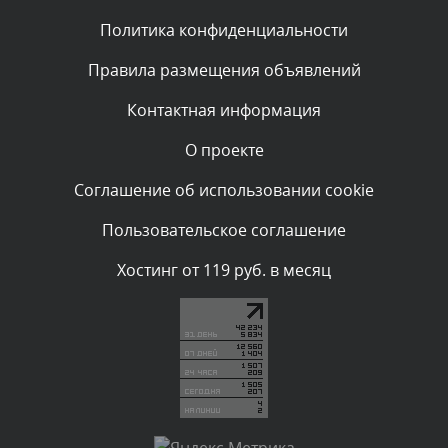
Политика конфиденциальности
Комментарий проверяется
Текст комментария будет виден после проверки
Правила размещения объявлений
администратором.
Вчера, в 11:20
Контактная информация
О проекте
Комментарий проверяется
Текст комментария будет виден после проверки
Соглашение об использовании cookie
администратором.
Вчера, в 08:48
Пользовательское соглашение
Комментарий проверяется
Хостинг от 119 руб. в месяц
Текст комментария будет виден после проверки
администратором.
Вчера, в 08:46
Комментарий проверяется
Текст комментария будет виден после проверки
администратором.