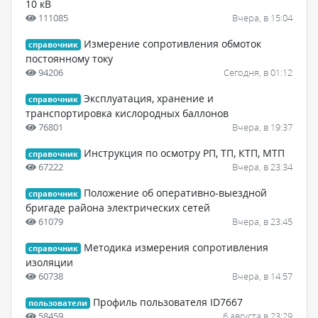
10 кВ
111085
Вчера, в 15:04
Измерение сопротивления обмоток
справочник
постоянному току
94206
Сегодня, в 01:12
Эксплуатация, хранение и
справочник
транспортировка кислородных баллонов
76801
Вчера, в 19:37
Инструкция по осмотру РП, ТП, КТП, МТП
справочник
67222
Вчера, в 23:34
Положение об оперативно-выездной
справочник
бригаде района электрических сетей
61079
Вчера, в 23:45
Методика измерения сопротивления
справочник
изоляции
60738
Вчера, в 14:57
Профиль пользователя ID7667
пользователи
58459
6 августа в 23:29