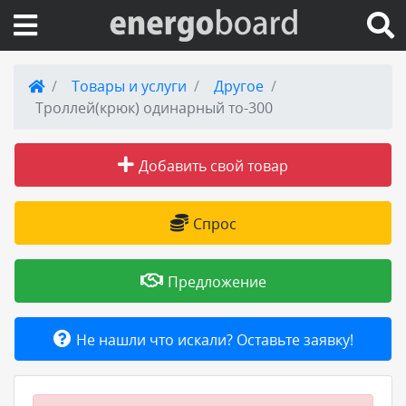
Вход на сайт
Товары и услуги
Другое
Троллей(крюк) одинарный то-300
Поиск по сайту
Добавить свой товар
Публикации
Справка
Спрос
Книги
Предложение
Товары и услуги
Не нашли что искали? Оставьте заявку!
Добавить товар или услугу