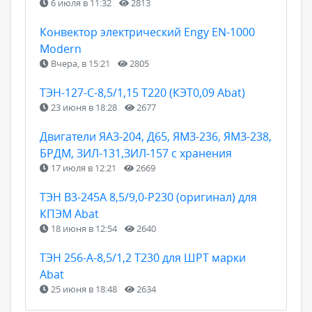
6 июля в 11:32
2813
Конвектор электрический Engy EN-1000
Modern
Вчера, в 15:21
2805
ТЭН-127-С-8,5/1,15 Т220 (КЭТ0,09 Abat)
23 июня в 18:28
2677
Двигатели ЯАЗ-204, Д65, ЯМЗ-236, ЯМЗ-238,
БРДМ, ЗИЛ-131,ЗИЛ-157 с хранения
17 июля в 12:21
2669
ТЭН B3-245A 8,5/9,0-P230 (оригинал) для
КПЭМ Abat
18 июня в 12:54
2640
ТЭН 256-А-8,5/1,2 Т230 для ШРТ марки
Abat
25 июня в 18:48
2634