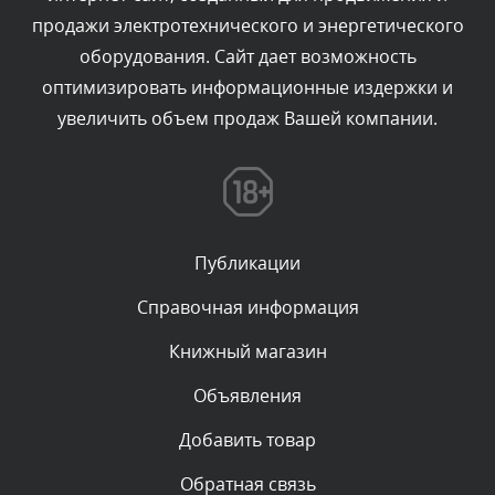
Комментарий проверяется
продажи электротехнического и энергетического
Текст комментария будет виден после проверки
оборудования. Сайт дает возможность
администратором.
Вчера, в 15:09
оптимизировать информационные издержки и
увеличить объем продаж Вашей компании.
Комментарий проверяется
Текст комментария будет виден после проверки
администратором.
Вчера, в 11:55
Публикации
Комментарий проверяется
Текст комментария будет виден после проверки
Справочная информация
администратором.
Вчера, в 11:47
Книжный магазин
Объявления
Комментарий проверяется
Текст комментария будет виден после проверки
Добавить товар
администратором.
Вчера, в 11:26
Обратная связь