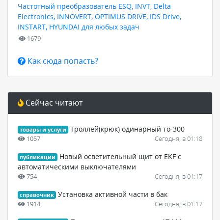
Частотный преобразователь ESQ, INVT, Delta
Electronics, INNOVERT, OPTIMUS DRIVE, IDS Drive,
INSTART, HYUNDAI для любых задач
1679
Как сюда попасть?
Сейчас читают
Троллей(крюк) одинарный то-300
товары и услуги
1057
Сегодня, в 01:18
Новый осветительный щит от EKF с
публикации
автоматическими выключателями
754
Сегодня, в 01:17
Установка активной части в бак
справочник
1914
Сегодня, в 01:17