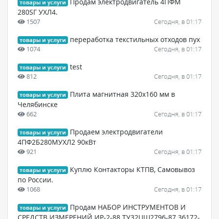
Продам электродвигатель 4ПФМ
товары и услуги
280SГ УХЛ4.
1507
Сегодня, в 01:17
переработка текстильных отходов пух
товары и услуги
1074
Сегодня, в 01:17
test
товары и услуги
812
Сегодня, в 01:17
Плита магнитная 320х160 мм в
товары и услуги
Челябинске
662
Сегодня, в 01:17
Продаем электродвигатели
товары и услуги
4ПФ2Б280МУХЛ2 90кВт
921
Сегодня, в 01:17
Куплю Контакторы КТПВ, Самовывоз
товары и услуги
по России.
1068
Сегодня, в 01:17
Продам НАБОР ИНСТРУМЕНТОВ И
товары и услуги
СРЕДСТВ ИЗМЕРЕНИЙ ИР-2-88 ТУ32ЦШ2796-87 36172-