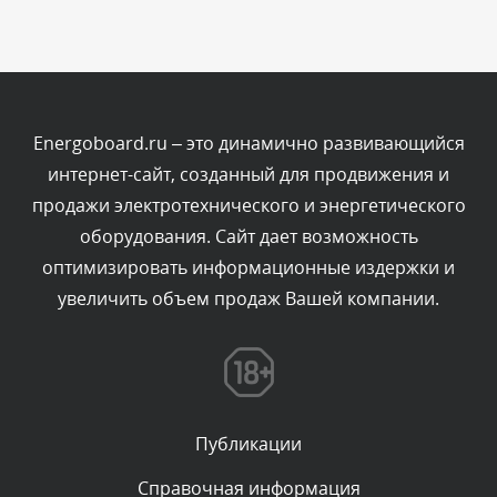
Комментарий проверяется
Текст комментария будет виден после проверки
администратором.
Сегодня, в 03:39
Energoboard.ru – это динамично развивающийся
интернет-сайт, созданный для продвижения и
Комментарий проверяется
продажи электротехнического и энергетического
Текст комментария будет виден после проверки
оборудования. Сайт дает возможность
администратором.
Сегодня, в 03:15
оптимизировать информационные издержки и
увеличить объем продаж Вашей компании.
Комментарий проверяется
Текст комментария будет виден после проверки
администратором.
Сегодня, в 01:52
Публикации
Комментарий проверяется
Текст комментария будет виден после проверки
Справочная информация