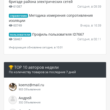
бригаде района электрических сетей
61087
Сегодня, в 09:39
Методика измерения сопротивления
справочник
изоляции
60749
Вчера, в 16:39
Профиль пользователя ID7667
пользователи
58467
Сегодня, в 08:11
Информация обновлена сегодня, в 10:01
TOP 10 авторов недели
По количеству товаров за последние 7 дней
koemz@mail.ru
903 Объявления
Андрей
332 Объявления