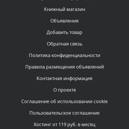
администратором.
Сегодня, в 01:50
Книжный магазин
Объявления
Комментарий проверяется
Текст комментария будет виден после проверки
Добавить товар
администратором.
Сегодня, в 00:59
Обратная связь
Политика конфиденциальности
Комментарий проверяется
Текст комментария будет виден после проверки
Правила размещения объявлений
администратором.
Сегодня, в 00:15
Контактная информация
О проекте
Комментарий проверяется
Текст комментария будет виден после проверки
Соглашение об использовании cookie
администратором.
Вчера, в 23:07
Пользовательское соглашение
Комментарий проверяется
Хостинг от 119 руб. в месяц