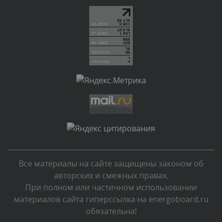
Текст комментария будет виден после проверки
администратором.
Вчера, в 22:43
Комментарий проверяется
Текст комментария будет виден после проверки
администратором.
Вчера, в 21:55
Комментарий проверяется
Текст комментария будет виден после проверки
администратором.
Вчера, в 21:06
Все материалы на сайте защищены законом об
Комментарий проверяется
авторских и смежных правах.
Текст комментария будет виден после проверки
При полном или частичном использовании
администратором.
материалов сайта гиперссылка на energoboard.ru
Вчера, в 20:30
обязательна!