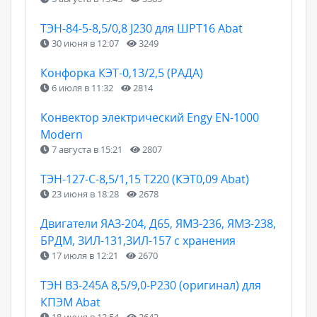
ТЭН-84-5-8,5/0,8 J230 для ШРТ16 Abat
30 июня в 12:07
3249
Конфорка КЭТ-0,13/2,5 (РАДА)
6 июля в 11:32
2814
Конвектор электрический Engy EN-1000
Modern
7 августа в 15:21
2807
ТЭН-127-С-8,5/1,15 Т220 (КЭТ0,09 Abat)
23 июня в 18:28
2678
Двигатели ЯАЗ-204, Д65, ЯМЗ-236, ЯМЗ-238,
БРДМ, ЗИЛ-131,ЗИЛ-157 с хранения
17 июля в 12:21
2670
ТЭН B3-245A 8,5/9,0-P230 (оригинал) для
КПЭМ Abat
18 июня в 12:54
2642