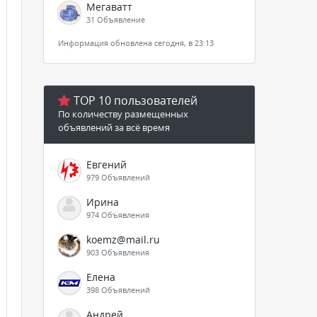
Мегаватт
31 Объявление
Информация обновлена сегодня, в 23:13
TOP 10 пользователей
По количеству размещенных
объявлений за всё время
Евгений
979 Объявлений
Ирина
974 Объявления
koemz@mail.ru
903 Объявления
Елена
398 Объявлений
Андрей