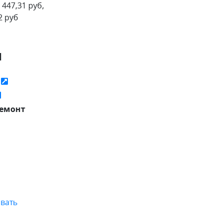
 447,31 руб,
2 руб
я
ь
емонт
вать