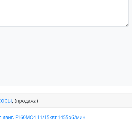
сосы
,
(продажа)
с двиг. F160MO4 11/15квт 1455об/мин