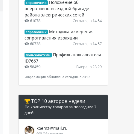
Положение об
справочник
оперативно-выездной бригаде
района электрических сетей
61078
Сегодня, в 14:54
Методика измерения
справочник
сопротивления изоляции
60738
Сегодня, в 14:57
Профиль пользователя
пользователи
ID7667
58459
Вчера, в 23:29
Информация обновлена сегодня, в 23:13
TOP 10 авторов недели
По количеству товаров за последние 7
дней
koemz@mail.ru
903 Объявления