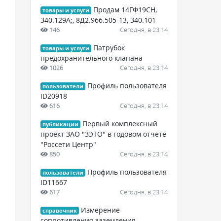
Продам 14ГФ19СН,
товары и услуги
340.129А;, 8Д2.966.505-13, 340.101
146
Сегодня, в 23:14
Патрубок
товары и услуги
предохранительного клапана
1026
Сегодня, в 23:14
Профиль пользователя
пользователи
ID20918
616
Сегодня, в 23:14
Первый комплексный
публикации
проект ЗАО "ЗЭТО" в годовом отчете
"Россети Центр"
850
Сегодня, в 23:14
Профиль пользователя
пользователи
ID11667
617
Сегодня, в 23:14
Измерение
справочник
сопротивления заземления