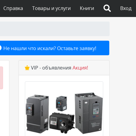
Справка
Товары и услуги
Книги
Вход
Не нашли что искали? Оставьте заявку!
VIP - объявления
Акция!