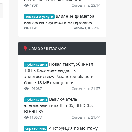
4308
Сегодня, в 23:14
Влияние диаметра
товары и услуги
валков на крупность материалов
1191
Сегодня, в 23:14
Самое читаемое
Новая газотурбинная
публикации
ТЭЦ в Касимове выдаст в
энергосистему Рязанской области
более 18 МВт мощности
491087
Сегодня, в 21:57
Выключатель
публикации
элегазовый типа ВГБ-35, ВГБЭ-35,
ВГБЭП-35
119577
Сегодня, в 21:44
Инструкция по монтажу
справочник