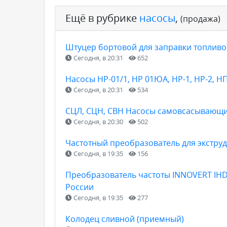
Ещё в рубрике
насосы
,
(продажа)
Штуцер бортовой для заправки топливом
Сегодня, в 20:31
652
Насосы НР-01/1, НР 01ЮА, НР-1, НР-2, Н
Сегодня, в 20:31
534
СЦЛ, СЦН, СВН Насосы самовсасывающи
Сегодня, в 20:30
502
Частотный преобразователь для экструд
Сегодня, в 19:35
156
Преобразователь частоты INNOVERT IHD
России
Сегодня, в 19:35
277
Колодец сливной (приемный)