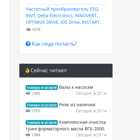
Частотный преобразователь ESQ,
INVT, Delta Electronics, INNOVERT,
OPTIMUS DRIVE, IDS Drive, INSTART,
HYUNDAI для любых задач
1678
Как сюда попасть?
Сейчас читают
Валы к насосам
товары и услуги
1360
Сегодня, в 23:14
Реле из наличия
товары и услуги
1555
Сегодня, в 23:14
Комплексная очистка
товары и услуги
трансформаторного масла ВГБ-2000.
1389
Сегодня, в 23:14