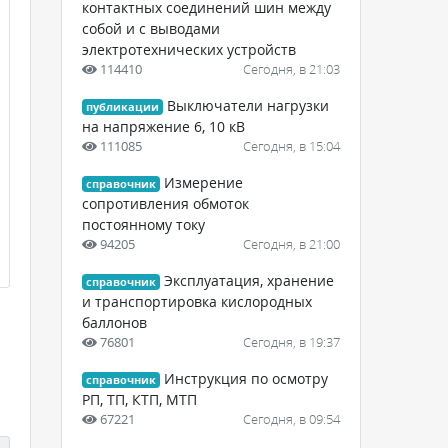
контактных соединений шин между
собой и с выводами
электротехнических устройств
114410
Сегодня, в 21:03
Выключатели нагрузки
публикации
на напряжение 6, 10 кВ
111085
Сегодня, в 15:04
Измерение
справочник
сопротивления обмоток
постоянному току
94205
Сегодня, в 21:00
Эксплуатация, хранение
справочник
и транспортировка кислородных
баллонов
76801
Сегодня, в 19:37
Инструкция по осмотру
справочник
РП, ТП, КТП, МТП
67221
Сегодня, в 09:54