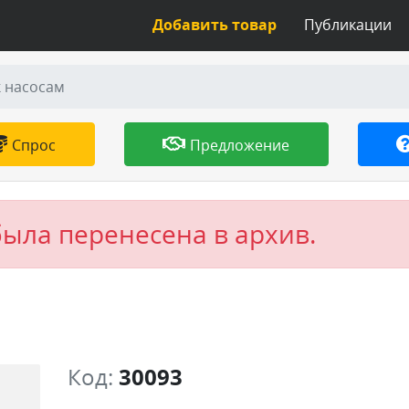
Добавить товар
Публикации
к насосам
Спрос
Предложение
была перенесена в архив.
Код:
30093