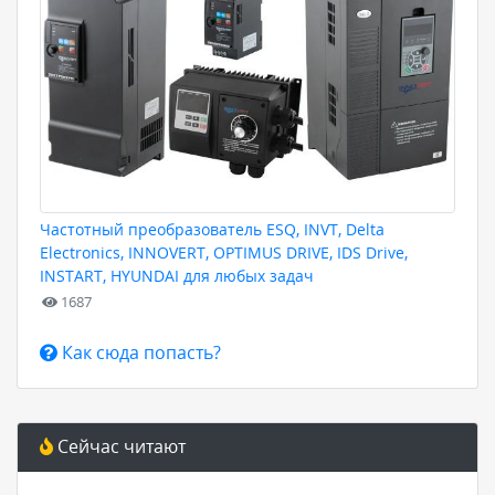
Частотный преобразователь ESQ, INVT, Delta
Electronics, INNOVERT, OPTIMUS DRIVE, IDS Drive,
INSTART, HYUNDAI для любых задач
1687
Как сюда попасть?
Сейчас читают