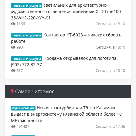
светильник для архитектурно-
товары и услуги
художественного освещения линейный XLD-Line100-
36-WHS-220-YYY-01
1166
Сегодня, в 18:10
Контактор КТ-6023 – никаких сбоев в
товары и услуги
работе
990
Сегодня, в 18:10
Продажа открывалок для логотипа.
товары и услуги
(905) 772-35-37
817
Сегодня, в 18:10
Самое читаемое
Новая газотурбинная ТЭЦ в Касимове
публикации
выдаст в энергосистему Рязанской области более 18
МВт мощности
491407
Сегодня, в 17:46