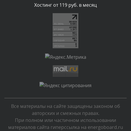
Комментарий проверяется
Хостинг от 119 руб. в месяц
Текст комментария будет виден после проверки
администратором.
Сегодня, в 06:43
Комментарий проверяется
Текст комментария будет виден после проверки
администратором.
Сегодня, в 04:34
Комментарий проверяется
Текст комментария будет виден после проверки
администратором.
Сегодня, в 00:23
Все материалы на сайте защищены законом об
Комментарий проверяется
авторских и смежных правах.
Текст комментария будет виден после проверки
При полном или частичном использовании
администратором.
материалов сайта гиперссылка на energoboard.ru
Вчера, в 22:19