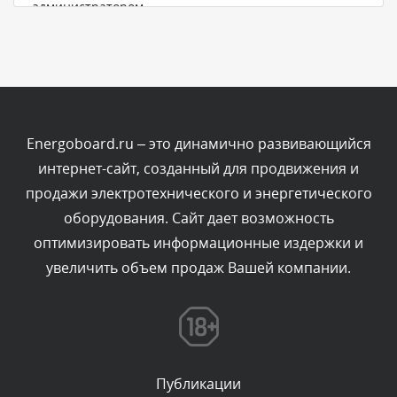
администратором.
Сегодня, в 13:39
Комментарий проверяется
Текст комментария будет виден после проверки
администратором.
Сегодня, в 13:25
Energoboard.ru – это динамично развивающийся
интернет-сайт, созданный для продвижения и
Комментарий проверяется
продажи электротехнического и энергетического
Текст комментария будет виден после проверки
оборудования. Сайт дает возможность
администратором.
Сегодня, в 13:09
оптимизировать информационные издержки и
увеличить объем продаж Вашей компании.
Комментарий проверяется
Текст комментария будет виден после проверки
администратором.
Сегодня, в 11:05
Публикации
Комментарий проверяется