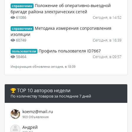
Положение об оперативно-выездной
справочник
бригаде района электрических сетей
61086
Сегодня, в 14:52
Методика измерения сопротивления
справочник
изоляции
60749
Сегодня, в 16:39
Профиль пользователя ID7667
пользователи
58464
Сегодня, в 09:57
Информация обновлена сегодня, в 18:09
TOP 10 авторов недели
По количеству товаров за последние 7 дней
koemz@mail.ru
903 Объявления
Андрей