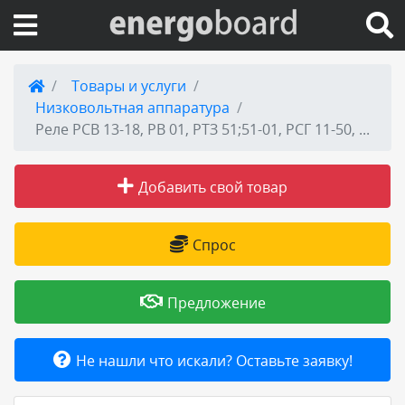
Вход на сайт
Товары и услуги
Низковольтная аппаратура
Поиск по сайту
Реле РСВ 13-18, РВ 01, РТЗ 51;51-01, РСГ 11-50, РСМ 13, КРБ 12, РМ 11;12
Публикации
Добавить свой товар
Справка
Спрос
Книги
Предложение
Товары и услуги
Не нашли что искали? Оставьте заявку!
Добавить товар или услугу