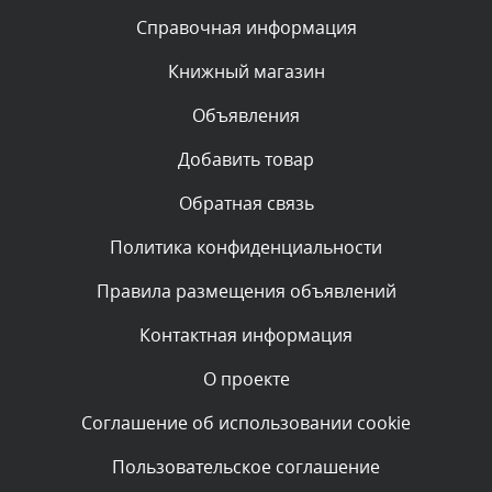
Текст комментария будет виден после проверки
Справочная информация
администратором.
Сегодня, в 11:00
Книжный магазин
Объявления
Комментарий проверяется
Текст комментария будет виден после проверки
Добавить товар
администратором.
Сегодня, в 10:19
Обратная связь
Политика конфиденциальности
Комментарий проверяется
Текст комментария будет виден после проверки
Правила размещения объявлений
администратором.
Сегодня, в 10:06
Контактная информация
О проекте
Комментарий проверяется
Текст комментария будет виден после проверки
Соглашение об использовании cookie
администратором.
Сегодня, в 07:21
Пользовательское соглашение