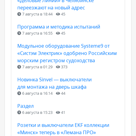
«Деловые Линии» в Челябинске
переезжают на новый адрес
7 августа в 18:44
45
Программа и методика испытаний
7 августа в 16:55
45
Модульное оборудование Systeme9 от
«Систэм Электрик» одобрено Российским
морским регистром судоходства
7 августа в 01:29
373
Новинка Sinvel — выключатели
для монтажа на дверь шкафа
6 августа в 16:14
44
Раздел
6 августа в 15:23
41
Розетки и выключатели EKF коллекции
«Минск» теперь в «Лемана ПРО»