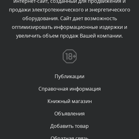
интернет-сайт, созданный для продвижения и
Комментарий проверяется
продажи электротехнического и энергетического
Текст комментария будет виден после проверки
оборудования. Сайт дает возможность
администратором.
Сегодня, в 06:42
оптимизировать информационные издержки и
увеличить объем продаж Вашей компании.
Комментарий проверяется
Текст комментария будет виден после проверки
администратором.
Сегодня, в 06:35
Публикации
Комментарий проверяется
Текст комментария будет виден после проверки
Справочная информация
администратором.
Сегодня, в 05:57
Книжный магазин
Объявления
Комментарий проверяется
Текст комментария будет виден после проверки
Добавить товар
администратором.
Сегодня, в 03:09
Обратная связь