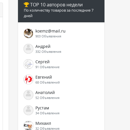
TOP 10 авторов недели
По количеству товаров за последние 7
дней
koemz@mail.ru
903 Объявления
Андрей
332 Объявления
Сергей
91 Объявление
Евгений
68 Объявлений
Анатолий
52 Объявления
Рустам
34 Объявления
Михаил
32 Объявления