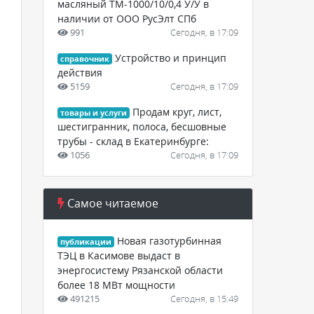
масляный ТМ-1000/10/0,4 У/У в
наличии от ООО РусЭлт СПб
991
Сегодня, в 17:09
Устройство и принцип
справочник
действия
5159
Сегодня, в 17:09
Продам круг, лист,
товары и услуги
шестигранник, полоса, бесшовные
трубы - склад в Екатеринбурге:
1056
Сегодня, в 17:09
Самое читаемое
Новая газотурбинная
публикации
ТЭЦ в Касимове выдаст в
энергосистему Рязанской области
более 18 МВт мощности
491215
Сегодня, в 15:49