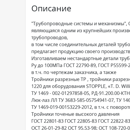
Описание
"Трубопроводные системы и механизмы", 
являющаяся одним из крупнейших произв
трубопроводов,
в том числе соединительных деталей тру
предлагает продукцию своего производств
Изготавливаем нестандартные детали тру
Ру до 100МПа ГОСТ 22790-89, ГОСТ Р55599-
в т.ч. по чертежам заказчика, а также
Тройники разрезные ТР , тройники разрез
1220 для оборудования STOPPLE, «T. D. Will
ТУ 1469 - 002-01297858-05, РД-91.200.00-КТН
Люк-лаз ЛЛ ТУ 3683-585-05754941-07, ТУ 14
ТУ 1469-019-00153229-2012, в т.ч. с повор
Тройники точеные высокого давления
ГОСТ 22801-83 ГОСТ 22805-83 ГОСТ 22822-83
ОСТ 26-01-29-82 ОСТ 95.53-98; ОСТ 108-720-0