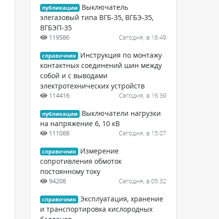
Выключатель
публикации
элегазовый типа ВГБ-35, ВГБЭ-35,
ВГБЭП-35
119586
Сегодня, в 16:49
Инструкция по монтажу
справочник
контактных соединений шин между
собой и с выводами
электротехнических устройств
114416
Сегодня, в 16:39
Выключатели нагрузки
публикации
на напряжение 6, 10 кВ
111088
Сегодня, в 15:07
Измерение
справочник
сопротивления обмоток
постоянному току
94208
Сегодня, в 05:32
Эксплуатация, хранение
справочник
и транспортировка кислородных