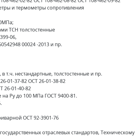
108-462-02-82 ОСТ 108-462-08-82 ОСТ 108-462-09-82
етры и термометры сопротивления
50МПа;
ами ТСН толстостенные
399-06,
60542948 00024 -2013 и пр.
7, в т.ч. нестандартные, толстостенные и пр.
6-01-37-82 ОСТ 26-01-38-82
Т 26-01-40-82
на Ру до 100 МПа ГОСТ 9400-81.
.
риварной ОСТ 92-3901-76
 государственных отраслевых стандартов, Техническому