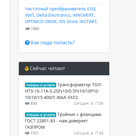
Частотный преобразователь ESQ,
INVT, Delta Electronics, INNOVERT,
OPTIMUS DRIVE, IDS Drive, INSTART,
HYUNDAI для любых задач
1680
Как сюда попасть?
Сейчас читают
Трансформатор ТОЛ-
товары и услуги
НТЗ-10-11А-0.2SFs10/0.5Fs10/10Р10-
10/10/15-400/5 40кА УХЛ2
850
Сегодня, в 17:09
Тройник с фланцами
товары и услуги
ГОСТ 22801-83 - нам доверяет
ГАЗПРОМ
1551
Сегодня, в 17:09