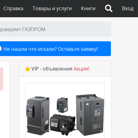
Справка
Товары и услуги
Книги
Вход
 доверяет ГАЗПРОМ
Не нашли что искали? Оставьте заявку!
VIP - объявления
Акция!