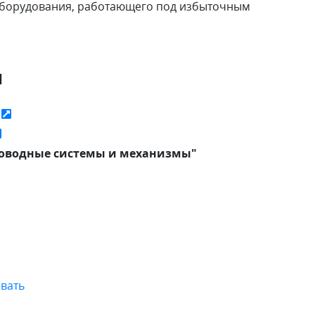
 оборудования, работающего под избыточным
я
ь
роводные системы и механизмы"
вать