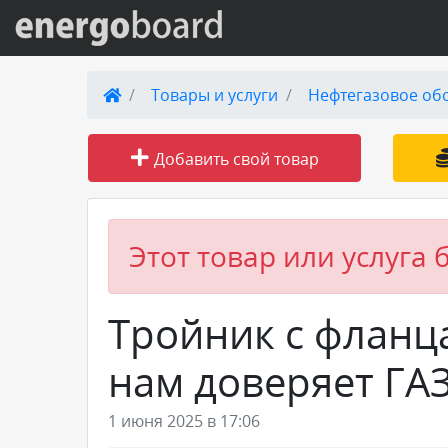
Вход на сайт
Товары и услуги
Нефтегазовое об
Поиск по сайту
Добавить свой товар
Публикации
Справка
Этот товар или услуга 
Книги
Тройник с фланца
Товары и услуги
нам доверяет Г
Добавить товар или услугу
1 июня 2025 в 17:06