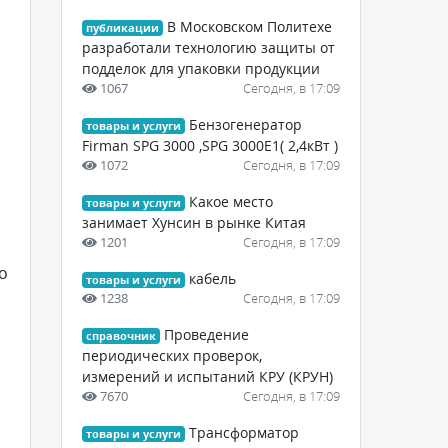
В Московском Политехе
публикации
разработали технологию защиты от
подделок для упаковки продукции
1067
Сегодня, в 17:09
Бензогенератор
товары и услуги
Firman SPG 3000 ,SPG 3000E1( 2,4кВт )
1072
Сегодня, в 17:09
Какое место
товары и услуги
занимает Хунсин в рынке Китая
1201
Сегодня, в 17:09
о
кабель
товары и услуги
1238
Сегодня, в 17:09
Проведение
справочник
периодических проверок,
измерений и испытаний КРУ (КРУН)
7670
Сегодня, в 17:09
Трансформатор
товары и услуги