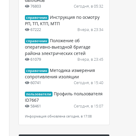
баллонов
76803
Сегодня, в 05:32
Инструкция по осмотру
справочник
РП, ТП, КТП, МТП
67222
Вчера, в 23:34
Положение об
справочник
оперативно-выездной бригаде
района электрических сетей
61079
Вчера, в 23:45
Методика измерения
справочник
сопротивления изоляции
60741
Сегодня, в 15:40
Профиль пользователя
пользователи
ID7667
58461
Сегодня, в 15:07
Информация обновлена сегодня, в 17:08