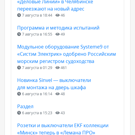
«Деловые Линии» в Челябинске
переезжают на новый адрес
7 августа в 18:44
46
Программа и методика испытаний
7 августа в 16:55
49
Модульное оборудование Systeme9 от
«Систэм Электрик» одобрено Российским
морским регистром судоходства
7 августа в 01:29
461
Новинка Sinvel — выключатели
для монтажа на дверь шкафа
6 августа в 16:14
48
Раздел
6 августа в 15:23
43
Розетки и выключатели EKF коллекции
«Минск» теперь в «Лемана ПРО»