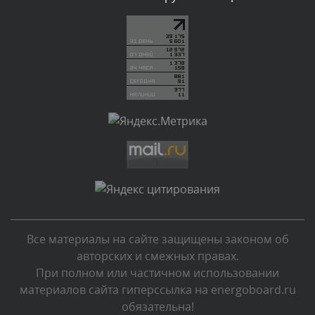
Текст комментария будет виден после проверки
администратором.
Вчера, в 23:07
Комментарий проверяется
Текст комментария будет виден после проверки
администратором.
Вчера, в 22:43
Комментарий проверяется
Текст комментария будет виден после проверки
администратором.
Вчера, в 21:55
Все материалы на сайте защищены законом об
Комментарий проверяется
авторских и смежных правах.
Текст комментария будет виден после проверки
При полном или частичном использовании
администратором.
материалов сайта гиперссылка на energoboard.ru
Вчера, в 21:06
обязательна!