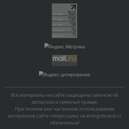
Текст комментария будет виден после проверки
администратором.
Вчера, в 22:43
Комментарий проверяется
Текст комментария будет виден после проверки
администратором.
Вчера, в 21:55
Комментарий проверяется
Текст комментария будет виден после проверки
администратором.
Вчера, в 21:06
Все материалы на сайте защищены законом об
Комментарий проверяется
авторских и смежных правах.
Текст комментария будет виден после проверки
При полном или частичном использовании
администратором.
материалов сайта гиперссылка на energoboard.ru
Вчера, в 20:30
обязательна!