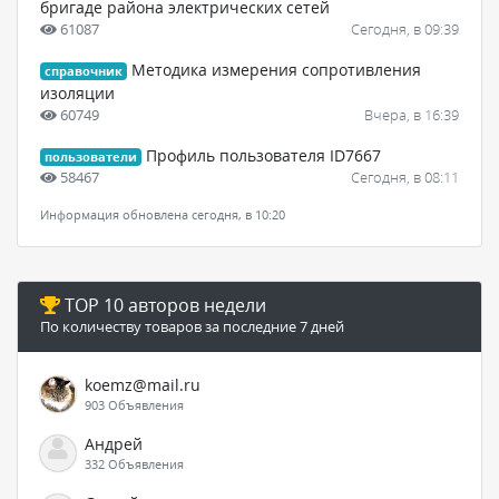
бригаде района электрических сетей
61087
Сегодня, в 09:39
Методика измерения сопротивления
справочник
изоляции
60749
Вчера, в 16:39
Профиль пользователя ID7667
пользователи
58467
Сегодня, в 08:11
Информация обновлена сегодня, в 10:20
TOP 10 авторов недели
По количеству товаров за последние 7 дней
koemz@mail.ru
903 Объявления
Андрей
332 Объявления