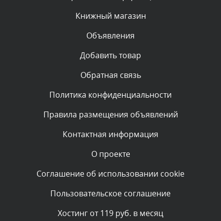
администратором.
Сегодня, в 01:50
Книжный магазин
Объявления
Комментарий проверяется
Текст комментария будет виден после проверки
Добавить товар
администратором.
Сегодня, в 00:59
Обратная связь
Политика конфиденциальности
Комментарий проверяется
Текст комментария будет виден после проверки
Правила размещения объявлений
администратором.
Сегодня, в 00:15
Контактная информация
О проекте
Комментарий проверяется
Текст комментария будет виден после проверки
Соглашение об использовании cookie
администратором.
Вчера, в 23:07
Пользовательское соглашение
Комментарий проверяется
Хостинг от 119 руб. в месяц