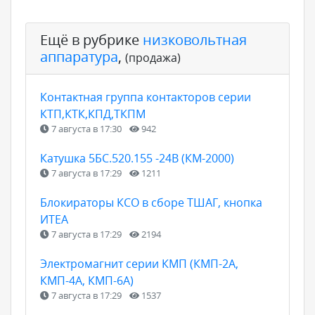
Ещё в рубрике
низковольтная
аппаратура
,
(продажа)
Контактная группа контакторов серии
КТП,КТК,КПД,ТКПМ
7 августа в 17:30
942
Катушка 5БС.520.155 -24В (КМ-2000)
7 августа в 17:29
1211
Блокираторы КСО в сборе ТШАГ, кнопка
ИТЕА
7 августа в 17:29
2194
Электромагнит серии КМП (КМП-2А,
КМП-4А, КМП-6А)
7 августа в 17:29
1537