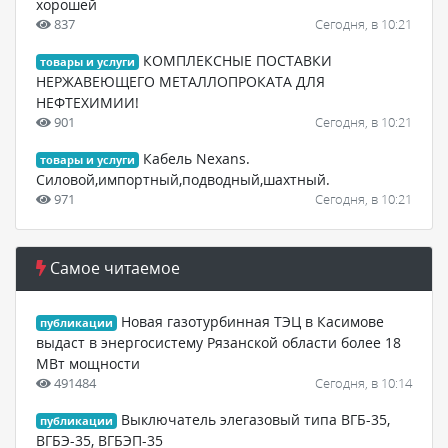
хорошей
837
Сегодня, в 10:21
КОМПЛЕКСНЫЕ ПОСТАВКИ
товары и услуги
НЕРЖАВЕЮЩЕГО МЕТАЛЛОПРОКАТА ДЛЯ
НЕФТЕХИМИИ!
901
Сегодня, в 10:21
Кабель Nexans.
товары и услуги
Силовой,импортный,подводный,шахтный.
971
Сегодня, в 10:21
Самое читаемое
Новая газотурбинная ТЭЦ в Касимове
публикации
выдаст в энергосистему Рязанской области более 18
МВт мощности
491484
Сегодня, в 10:14
Выключатель элегазовый типа ВГБ-35,
публикации
ВГБЭ-35, ВГБЭП-35