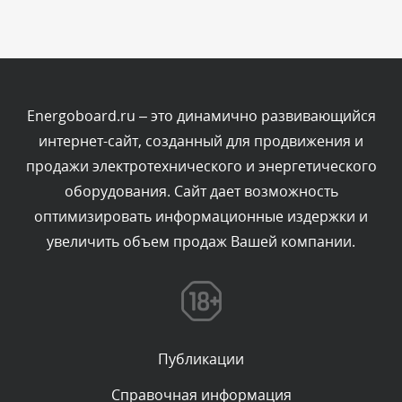
Комментарий проверяется
Текст комментария будет виден после проверки
администратором.
Сегодня, в 03:39
Energoboard.ru – это динамично развивающийся
интернет-сайт, созданный для продвижения и
Комментарий проверяется
продажи электротехнического и энергетического
Текст комментария будет виден после проверки
оборудования. Сайт дает возможность
администратором.
Сегодня, в 03:15
оптимизировать информационные издержки и
увеличить объем продаж Вашей компании.
Комментарий проверяется
Текст комментария будет виден после проверки
администратором.
Сегодня, в 01:52
Публикации
Комментарий проверяется
Текст комментария будет виден после проверки
Справочная информация