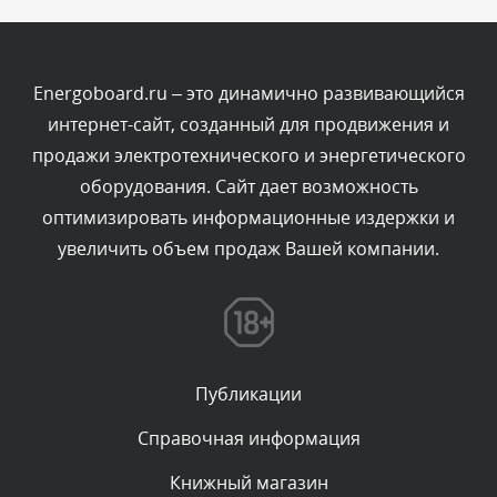
Комментарий проверяется
Текст комментария будет виден после проверки
администратором.
Сегодня, в 11:26
Energoboard.ru – это динамично развивающийся
интернет-сайт, созданный для продвижения и
Комментарий проверяется
продажи электротехнического и энергетического
Текст комментария будет виден после проверки
оборудования. Сайт дает возможность
администратором.
Сегодня, в 11:20
оптимизировать информационные издержки и
увеличить объем продаж Вашей компании.
Комментарий проверяется
Текст комментария будет виден после проверки
администратором.
Сегодня, в 08:48
Публикации
Комментарий проверяется
Текст комментария будет виден после проверки
Справочная информация
администратором.
Сегодня, в 08:46
Книжный магазин