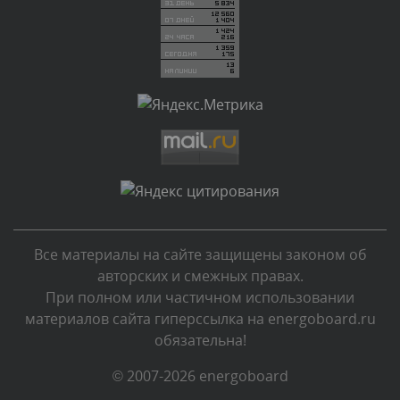
Сегодня, в 03:09
Комментарий проверяется
Текст комментария будет виден после проверки
администратором.
Сегодня, в 02:05
Комментарий проверяется
Текст комментария будет виден после проверки
администратором.
Сегодня, в 01:53
Все материалы на сайте защищены законом об
Комментарий проверяется
авторских и смежных правах.
Текст комментария будет виден после проверки
При полном или частичном использовании
администратором.
материалов сайта гиперссылка на energoboard.ru
Сегодня, в 01:40
обязательна!
Комментарий проверяется
© 2007-2026 energoboard
Текст комментария будет виден после проверки