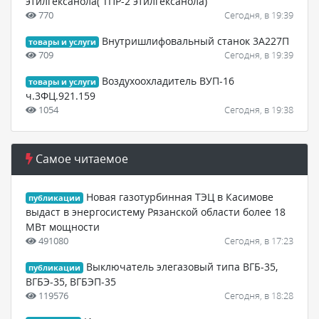
этилгексанола( ТПР-2 этилгексанола)
770
Сегодня, в 19:39
Внутришлифовальный станок 3А227П
товары и услуги
709
Сегодня, в 19:39
Воздухоохладитель ВУП-16
товары и услуги
ч.3ФЦ.921.159
1054
Сегодня, в 19:38
Самое читаемое
Новая газотурбинная ТЭЦ в Касимове
публикации
выдаст в энергосистему Рязанской области более 18
МВт мощности
491080
Сегодня, в 17:23
Выключатель элегазовый типа ВГБ-35,
публикации
ВГБЭ-35, ВГБЭП-35
119576
Сегодня, в 18:28