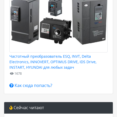
Частотный преобразователь ESQ, INVT, Delta
Electronics, INNOVERT, OPTIMUS DRIVE, IDS Drive,
INSTART, HYUNDAI для любых задач
1678
Как сюда попасть?
Сейчас читают