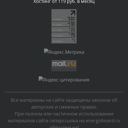
Комментарий проверяется
Хостинг от 119 руб. в месяц
Текст комментария будет виден после проверки
администратором.
Сегодня, в 03:09
Комментарий проверяется
Текст комментария будет виден после проверки
администратором.
Сегодня, в 02:05
Комментарий проверяется
Текст комментария будет виден после проверки
администратором.
Сегодня, в 01:53
Все материалы на сайте защищены законом об
Комментарий проверяется
авторских и смежных правах.
Текст комментария будет виден после проверки
При полном или частичном использовании
администратором.
материалов сайта гиперссылка на energoboard.ru
Сегодня, в 01:40
обязательна!