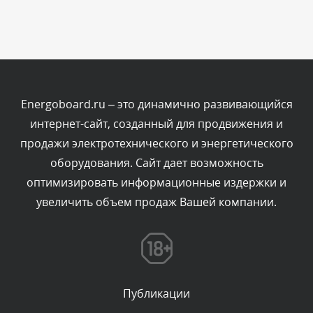
Сегодня, в 11:47
Комментарий проверяется
Текст комментария будет виден после проверки
администратором.
Сегодня, в 11:26
Energoboard.ru – это динамично развивающийся
интернет-сайт, созданный для продвижения и
Комментарий проверяется
продажи электротехнического и энергетического
Текст комментария будет виден после проверки
оборудования. Сайт дает возможность
администратором.
Сегодня, в 11:20
оптимизировать информационные издержки и
увеличить объем продаж Вашей компании.
Комментарий проверяется
Текст комментария будет виден после проверки
администратором.
Сегодня, в 08:48
Публикации
Комментарий проверяется