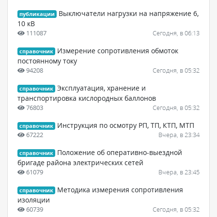
Выключатели нагрузки на напряжение 6,
публикации
10 кВ
111087
Сегодня, в 06:13
Измерение сопротивления обмоток
справочник
постоянному току
94208
Сегодня, в 05:32
Эксплуатация, хранение и
справочник
транспортировка кислородных баллонов
76803
Сегодня, в 05:32
Инструкция по осмотру РП, ТП, КТП, МТП
справочник
67222
Вчера, в 23:34
Положение об оперативно-выездной
справочник
бригаде района электрических сетей
61079
Вчера, в 23:45
Методика измерения сопротивления
справочник
изоляции
60739
Сегодня, в 05:32