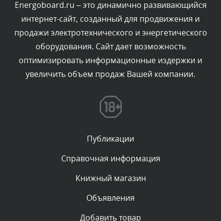
Energoboard.ru – это динамично развивающийся
интернет-сайт, созданный для продвижения и
Комментарий проверяется
продажи электротехнического и энергетического
Текст комментария будет виден после проверки
оборудования. Сайт дает возможность
администратором.
Сегодня, в 04:43
оптимизировать информационные издержки и
увеличить объем продаж Вашей компании.
Комментарий проверяется
Текст комментария будет виден после проверки
администратором.
Сегодня, в 03:34
Публикации
Комментарий проверяется
Текст комментария будет виден после проверки
Справочная информация
администратором.
Сегодня, в 01:33
Книжный магазин
Объявления
Комментарий проверяется
Текст комментария будет виден после проверки
Добавить товар