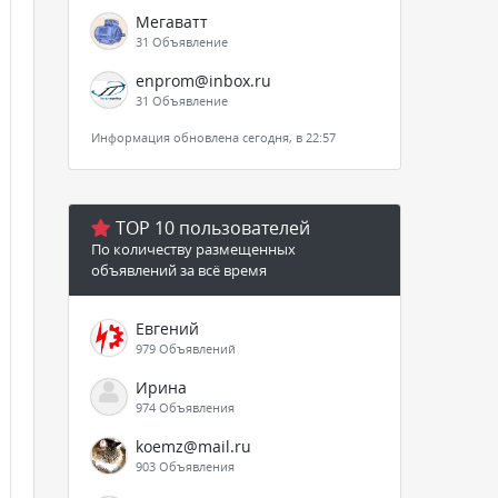
Мегаватт
31 Объявление
enprom@inbox.ru
31 Объявление
Информация обновлена сегодня, в 22:57
TOP 10 пользователей
По количеству размещенных
объявлений за всё время
Евгений
979 Объявлений
Ирина
974 Объявления
koemz@mail.ru
903 Объявления