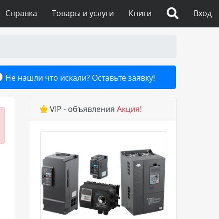
Справка
Товары и услуги
Книги
Вход
Не нашли что искали? Оставьте заявку!
VIP - объявления
Акция!