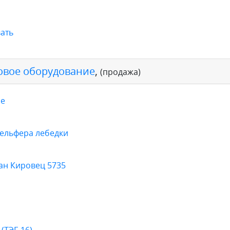
ать
овое оборудование
,
(продажа)
ое
тельфера лебедки
ан Кировец 5735