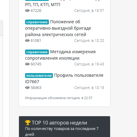
РП, ТП, КТП, МТП
67226
Сегодня, в 19:57
Положение об
справочник
оперативно-выездной бригаде
района электрических сетей
61081
Сегодня, в 18:20
Методика измерения
справочник
сопротивления изоляции
60745
Сегодня, в 19:43
Профиль пользователя
пользователи
ID7667
58463
Сегодня, в 18:19
Информация обновлена сегодня, в 22:57
TOP 10 авторов недели
По количеству товаров за последние 7
дней