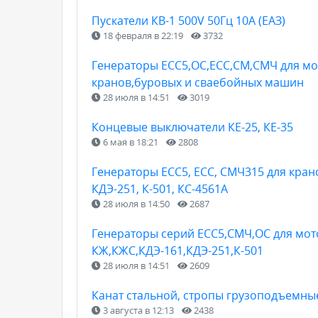
Пускатели КВ-1 500V 50Гц 10А (ЕАЗ)
18 февраля в 22:19
3732
Генераторы ЕСС5,ОС,ЕСС,СМ,СМЧ для мо
кранов,буровых и сваебойных машин
28 июля в 14:51
3019
Концевые выключатели КЕ-25, КЕ-35
6 мая в 18:21
2808
Генераторы ЕСС5, ЕСС, СМЧ315 для крано
КДЭ-251, К-501, КС-4561А
28 июля в 14:50
2687
Генераторы серий ЕСС5,СМЧ,ОС для мо
КЖ,КЖС,КДЭ-161,КДЭ-251,К-501
28 июля в 14:51
2609
Канат стальной, стропы грузоподъемны
3 августа в 12:13
2438