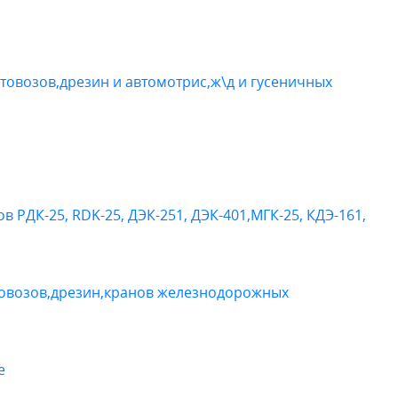
товозов,дрезин и автомотрис,ж\д и гусеничных
в РДК-25, RDK-25, ДЭК-251, ДЭК-401,МГК-25, КДЭ-161,
товозов,дрезин,кранов железнодорожных
е