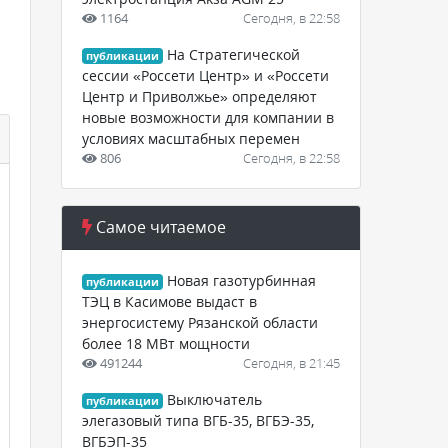
1164
Сегодня, в 22:58
На Стратегической
публикации
сессии «Россети Центр» и «Россети
Центр и Приволжье» определяют
новые возможности для компании в
условиях масштабных перемен
806
Сегодня, в 22:58
Самое читаемое
Новая газотурбинная
публикации
ТЭЦ в Касимове выдаст в
энергосистему Рязанской области
более 18 МВт мощности
491244
Сегодня, в 21:45
Выключатель
публикации
элегазовый типа ВГБ-35, ВГБЭ-35,
ВГБЭП-35