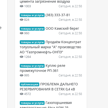
цемента загрязнение воздуха
1003
Сегодня, в 22:58
(383) 333-37-81
товары и услуги
824
Сегодня, в 22:58
е
ООО Камский берег
товары и услуги
960
Сегодня, в 22:58
Продаём Концентрат
товары и услуги
толуольный марка "А" производство
АО "Газпромнефть-ОНПЗ"
1264
Сегодня, в 22:58
Куплю реле
товары и услуги
промежуточное РП-361
995
Сегодня, в 22:58
ПРОБЛЕМА ДАЛЬНЕГО
публикации
РЕЗЕРВИРОВАНИЯ В СЕТЯХ 0,4 кВ
4572
Сегодня, в 22:58
Газопоршневая
товары и услуги
электростанция Aksa AGM 25