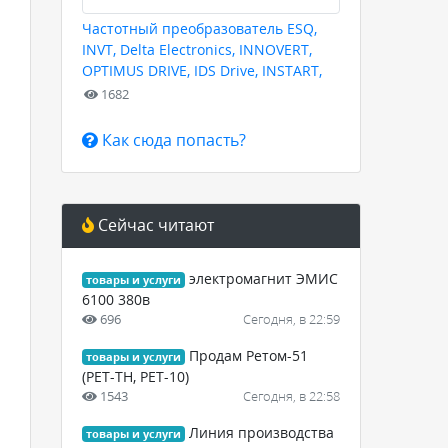
Частотный преобразователь ESQ,
INVT, Delta Electronics, INNOVERT,
OPTIMUS DRIVE, IDS Drive, INSTART,
HYUNDAI для любых задач
1682
Как сюда попасть?
Сейчас читают
электромагнит ЭМИС
товары и услуги
6100 380в
696
Сегодня, в 22:59
Продам Ретом-51
товары и услуги
(РЕТ-ТН, РЕТ-10)
1543
Сегодня, в 22:58
Линия производства
товары и услуги