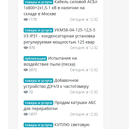
Кабель силовой АСБл
товары и услуги
1х800+2х1,5-1 кВ в наличии на
складе в Москве
1175
Сегодня, в 12:32
УКМ58-04-125-12,5-5
товары и услуги
У3 IP31 - конденсаторная установка
регулируемая мощностью 125 квар
970
Сегодня, в 12:32
Испытания на
публикации
воздействие пыли (песка)
2072
Сегодня, в 12:32
Добавочное
товары и услуги
устройство ДЭЧ/З к частотомеру
72
Сегодня, в 12:32
Продам катушки АБС
товары и услуги
для переработки
1077
Сегодня, в 12:32
КУПЛЮ световую
товары и услуги