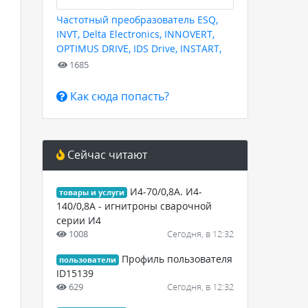
Частотный преобразователь ESQ,
INVT, Delta Electronics, INNOVERT,
OPTIMUS DRIVE, IDS Drive, INSTART,
HYUNDAI для любых задач
1685
Как сюда попасть?
Сейчас читают
И4-70/0,8А. И4-
товары и услуги
140/0,8А - игнитроны сварочной
серии И4
1008
Сегодня, в 12:32
Профиль пользователя
пользователи
ID15139
629
Сегодня, в 12:32