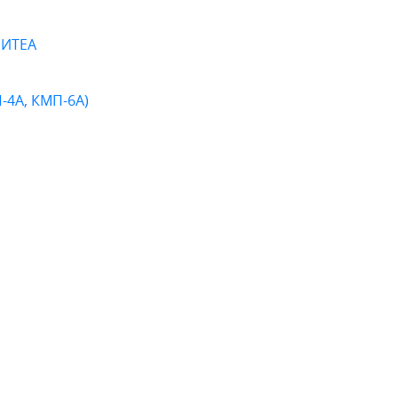
 ИТЕА
-4А, КМП-6А)