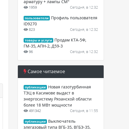
арматуру + лампы СМ"
1959
Сегодня, в 12:32
Профиль пользователя
пользователи
ID9270
823
Сегодня, в 12:32
Продам КТА-5Ф,
товары и услуги
ГМ-35, АПН-2, Д59-3
96
Сегодня, в 12:32
Самое читаемое
Новая газотурбинная
публикации
ТЭЦ в Касимове выдаст в
энергосистему Рязанской области
более 18 МВт мощности
491342
Сегодня, в 11:55
Выключатель
публикации
элегазовый типа ВГБ-35, ВГБЭ-35,