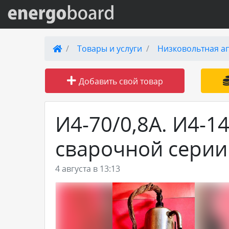
Вход на сайт
Товары и услуги
Низковольтная а
Поиск по сайту
Добавить свой товар
Публикации
И4-70/0,8А. И4-1
Справка
сварочной серии
Книги
4 августа в 13:13
Товары и услуги
Добавить товар или услугу