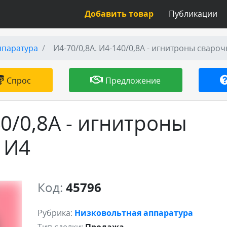
Добавить товар
Публикации
ппаратура
И4-70/0,8А. И4-140/0,8А - игнитроны сваро
Спрос
Предложение
40/0,8А - игнитроны
 И4
Код:
45796
Рубрика:
Низковольтная аппаратура