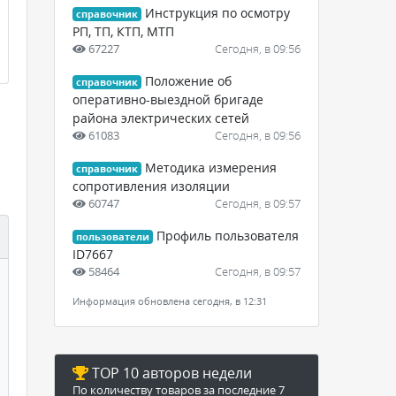
Инструкция по осмотру
справочник
РП, ТП, КТП, МТП
67227
Сегодня, в 09:56
Положение об
справочник
оперативно-выездной бригаде
района электрических сетей
61083
Сегодня, в 09:56
Методика измерения
справочник
сопротивления изоляции
60747
Сегодня, в 09:57
Профиль пользователя
пользователи
ID7667
58464
Сегодня, в 09:57
Информация обновлена сегодня, в 12:31
TOP 10 авторов недели
По количеству товаров за последние 7