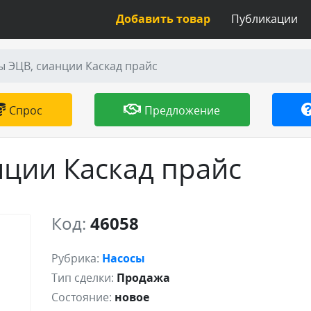
Добавить товар
Публикации
ы ЭЦВ, сианции Каскад прайс
Спрос
Предложение
нции Каскад прайс
Код:
46058
Рубрика:
Насосы
Тип сделки:
Продажа
Состояние:
новое