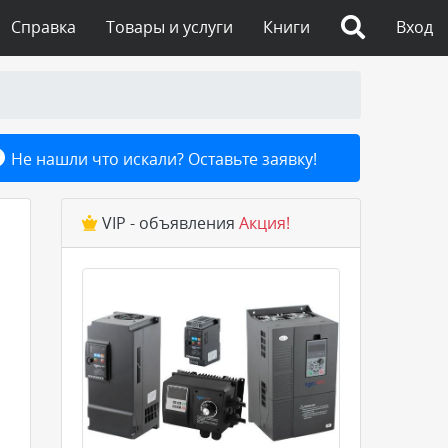
Справка
Товары и услуги
Книги
Вход
Не нашли что искали? Оставьте заявку!
VIP - объявления
Акция!