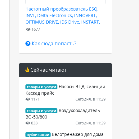
Частотный преобразователь ESQ,
INVT, Delta Electronics, INNOVERT,
OPTIMUS DRIVE, IDS Drive, INSTART,
HYUNDAI для любых задач
1677
Как сюда попасть?
Сейчас читают
Насосы ЭЦВ, сианции
товары и услуги
Каскад прайс
1171
Сегодня, в 11:29
Воздухоохладитель
товары и услуги
ВО-50/800
833
Сегодня, в 11:29
Велотренажер для дома
публикации