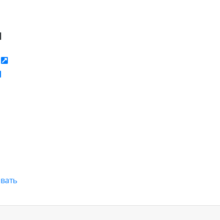
я
ь
вать