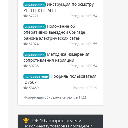
Инструкция по осмотру
справочник
РП, ТП, КТП, МТП
67221
Сегодня, в 09:54
Положение об
справочник
оперативно-выездной бригаде
района электрических сетей
61074
Сегодня, в 09:55
Методика измерения
справочник
сопротивления изоляции
60736
Сегодня, в 09:54
Профиль пользователя
пользователи
ID7667
58459
Вчера, в 23:29
Информация обновлена сегодня, в 11:28
TOP 10 авторов недели
По количеству товаров за последние 7