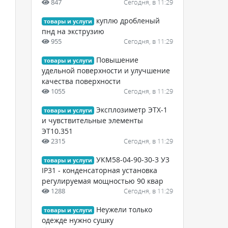
847
Сегодня, в 11:29
куплю дробленый
товары и услуги
пнд на экструзию
955
Сегодня, в 11:29
Повышение
товары и услуги
удельной поверхности и улучшение
качества поверхности
1055
Сегодня, в 11:29
Эксплозиметр ЭТХ-1
товары и услуги
и чувствительные элементы
ЭТ10.351
2315
Сегодня, в 11:29
УКМ58-04-90-30-3 У3
товары и услуги
IP31 - конденсаторная установка
регулируемая мощностью 90 квар
1288
Сегодня, в 11:29
Неужели только
товары и услуги
одежде нужно сушку