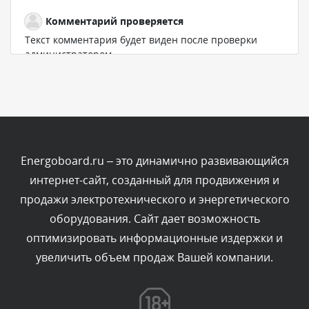
Комментарий проверяется
Текст комментария будет виден после проверки
администратором.
Сегодня, в 04:40
Комментарий проверяется
Текст комментария будет виден после проверки
администратором.
Сегодня, в 04:31
Energoboard.ru – это динамично развивающийся
интернет-сайт, созданный для продвижения и
Комментарий проверяется
продажи электротехнического и энергетического
Текст комментария будет виден после проверки
оборудования. Сайт дает возможность
администратором.
Сегодня, в 03:35
оптимизировать информационные издержки и
увеличить объем продаж Вашей компании.
Комментарий проверяется
Текст комментария будет виден после проверки
администратором.