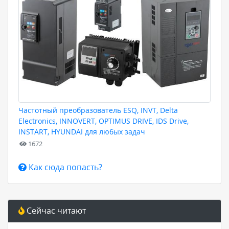
Частотный преобразователь ESQ, INVT, Delta
Electronics, INNOVERT, OPTIMUS DRIVE, IDS Drive,
INSTART, HYUNDAI для любых задач
1672
Как сюда попасть?
Сейчас читают