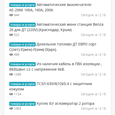
Автоматические выключатели
товары и услуги
АЕ-2066 100А, 160А, 200А
944
Сегодня, в 12:16
Автоматическая мини станция Benza
товары и услуги
26 для ДТ (220V) (Краснодар, Крым)
522
Сегодня, в 12:16
Дизельное топливо ДТ ЕВРО сорт
товары и услуги
С(лет)-Е(меж)-F(зим)-D(арк).
496
Сегодня, в 12:16
Из наличия кабель в ПВХ изоляции ,
товары и услуги
ВБбШвнг-LS с напряжение 6кВ.
1269
Сегодня, в 12:16
ТСЗЛ-630/6(10)/0.4 с защитным
товары и услуги
кожухом
1124
Сегодня, в 12:16
Куплю БУ агломератор 2 ротора
товары и услуги
1063
Сегодня, в 12:16