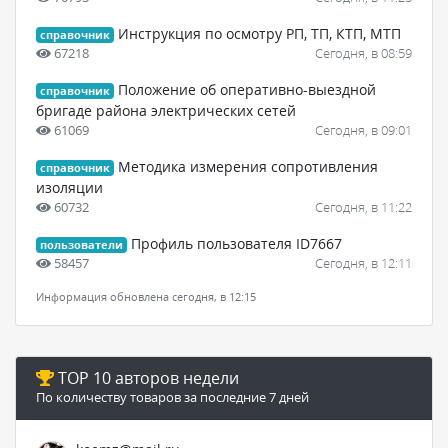
Инструкция по осмотру РП, ТП, КТП, МТП
справочник
67218
Сегодня, в 08:59
Положение об оперативно-выездной
справочник
бригаде района электрических сетей
61069
Сегодня, в 09:01
Методика измерения сопротивления
справочник
изоляции
60732
Сегодня, в 11:22
Профиль пользователя ID7667
пользователи
58457
Сегодня, в 12:11
Информация обновлена сегодня, в 12:15
TOP 10 авторов недели
По количеству товаров за последние 7 дней