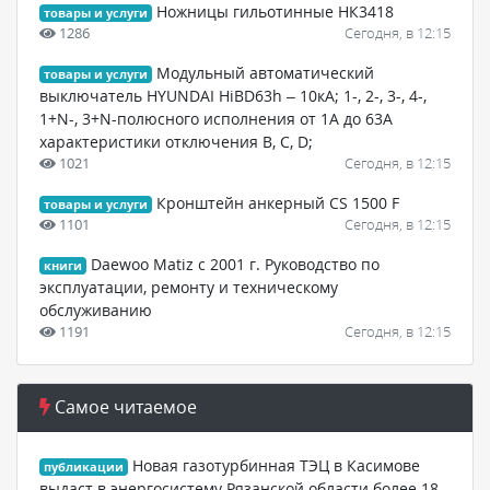
Ножницы гильотинные НК3418
товары и услуги
1286
Сегодня, в 12:15
Модульный автоматический
товары и услуги
выключатель HYUNDAI HiBD63h – 10кА; 1-, 2-, 3-, 4-,
1+N-, 3+N-полюсного исполнения от 1А до 63А
характеристики отключения B, C, D;
1021
Сегодня, в 12:15
Кронштейн анкерный CS 1500 F
товары и услуги
1101
Сегодня, в 12:15
Daewoo Matiz с 2001 г. Руководство по
книги
эксплуатации, ремонту и техническому
обслуживанию
1191
Сегодня, в 12:15
Самое читаемое
Новая газотурбинная ТЭЦ в Касимове
публикации
выдаст в энергосистему Рязанской области более 18