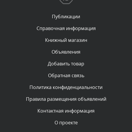
Сегодня, в 01:15
Публикации
Комментарий проверяется
Текст комментария будет виден после проверки
Справочная информация
администратором.
Вчера, в 23:35
Книжный магазин
Объявления
Комментарий проверяется
Текст комментария будет виден после проверки
Добавить товар
администратором.
Вчера, в 23:11
Обратная связь
Политика конфиденциальности
Комментарий проверяется
Текст комментария будет виден после проверки
Правила размещения объявлений
администратором.
Вчера, в 19:42
Контактная информация
О проекте
Комментарий проверяется
Текст комментария будет виден после проверки