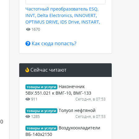
Частотный преобразователь ESQ,
INVT, Delta Electronics, INNOVERT,
OPTIMUS DRIVE, IDS Drive, INSTART,
HYUNDAI для любых задач
1670
Как сюда попасть?
Сейчас читают
Наконечник
товары и услуги
5ВУ.551.021 к ВМГ-10, ВМГ-133
911
Сегодня, в 07:53
Толуол нефтяной
товары и услуги
1285
Сегодня, в 07:53
10
Воздухоохладители
товары и услуги
ВБ-140х2150