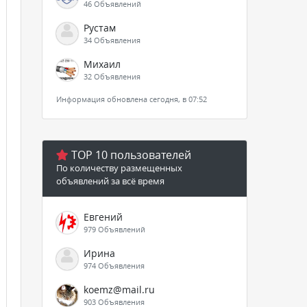
46 Объявлений
Рустам
34 Объявления
Михаил
32 Объявления
Информация обновлена сегодня, в 07:52
TOP 10 пользователей
По количеству размещенных
объявлений за всё время
Евгений
979 Объявлений
Ирина
974 Объявления
koemz@mail.ru
903 Объявления