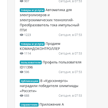
907
Сегодня, в 07:53
Автоматика для
товары и услуги
электролизеров и
электрохимических технологий-
Преобразователь тока импульсный
ПТИ
1223
Сегодня, в 07:53
Продаем
товары и услуги
КОМАНДОКОНТРОЛЛЕР
1114
Сегодня, в 07:53
Профиль пользователя
пользователи
ID11396
596
Сегодня, в 07:53
В «Курскэнерго»
публикации
наградили победителя олимпиады
«Россети»
688
Сегодня, в 07:53
Приложение А
справочник