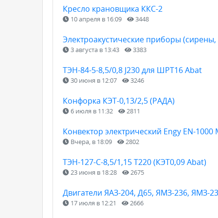
Кресло крановщика ККС-2
10 апреля в 16:09
3448
Электроакустические приборы (сирены, 
3 августа в 13:43
3383
ТЭН-84-5-8,5/0,8 J230 для ШРТ16 Abat
30 июня в 12:07
3246
Конфорка КЭТ-0,13/2,5 (РАДА)
6 июля в 11:32
2811
Конвектор электрический Engy EN-1000
Вчера, в 18:09
2802
ТЭН-127-С-8,5/1,15 Т220 (КЭТ0,09 Abat)
23 июня в 18:28
2675
Двигатели ЯАЗ-204, Д65, ЯМЗ-236, ЯМЗ-2
17 июля в 12:21
2666