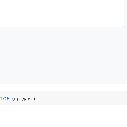
угое
,
(продажа)