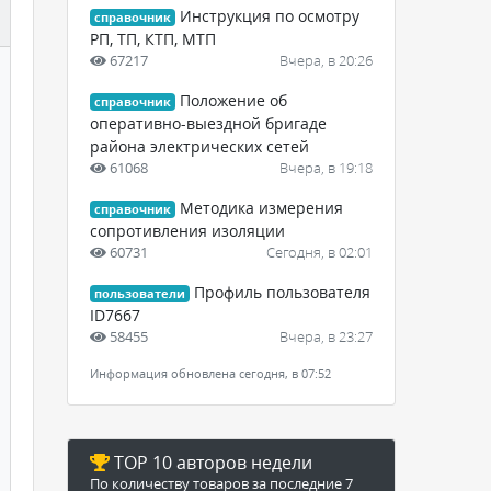
Инструкция по осмотру
справочник
РП, ТП, КТП, МТП
67217
Вчера, в 20:26
Положение об
справочник
оперативно-выездной бригаде
района электрических сетей
61068
Вчера, в 19:18
Методика измерения
справочник
сопротивления изоляции
60731
Сегодня, в 02:01
Профиль пользователя
пользователи
ID7667
58455
Вчера, в 23:27
Информация обновлена сегодня, в 07:52
TOP 10 авторов недели
По количеству товаров за последние 7