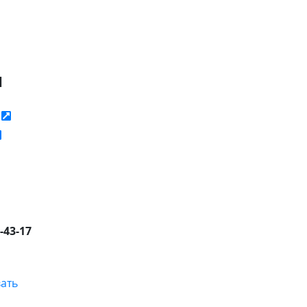
я
ь
8-43-17
ать