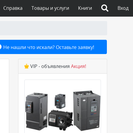
Справка
Товары и услуги
Книги
Вход
Не нашли что искали? Оставьте заявку!
VIP - объявления
Акция!