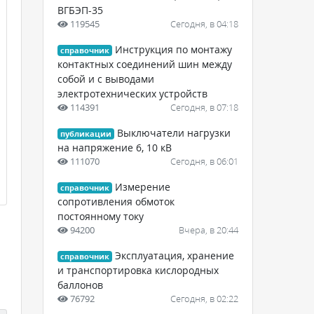
ВГБЭП-35
119545
Сегодня, в 04:18
Инструкция по монтажу
справочник
контактных соединений шин между
собой и с выводами
электротехнических устройств
114391
Сегодня, в 07:18
Выключатели нагрузки
публикации
на напряжение 6, 10 кВ
111070
Сегодня, в 06:01
Измерение
справочник
сопротивления обмоток
постоянному току
94200
Вчера, в 20:44
Эксплуатация, хранение
справочник
и транспортировка кислородных
баллонов
76792
Сегодня, в 02:22