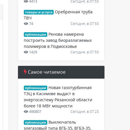
4413
Сегодня, в 07:53
Оребренная труба
товары и услуги
ТВЧ
74
Сегодня, в 07:53
Ренова намерена
публикации
построить завод биоразлагаемых
полимеров в Подмосковье
1429
Сегодня, в 07:53
Самое читаемое
Новая газотурбинная
публикации
ТЭЦ в Касимове выдаст в
энергосистему Рязанской области
более 18 МВт мощности
490807
Сегодня, в 07:23
Выключатель
публикации
элегазовый типа ВГБ-35, ВГБЭ-35,