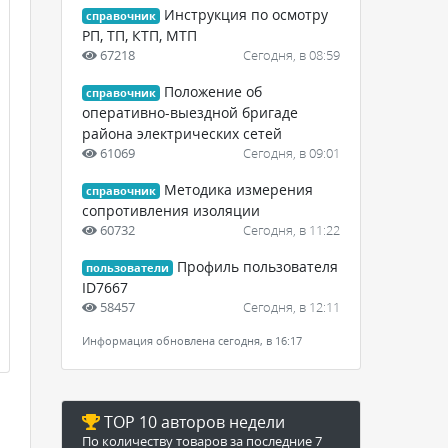
Инструкция по осмотру
справочник
РП, ТП, КТП, МТП
67218
Сегодня, в 08:59
Положение об
справочник
оперативно-выездной бригаде
района электрических сетей
61069
Сегодня, в 09:01
Методика измерения
справочник
сопротивления изоляции
60732
Сегодня, в 11:22
Профиль пользователя
пользователи
ID7667
58457
Сегодня, в 12:11
Информация обновлена сегодня, в 16:17
TOP 10 авторов недели
По количеству товаров за последние 7