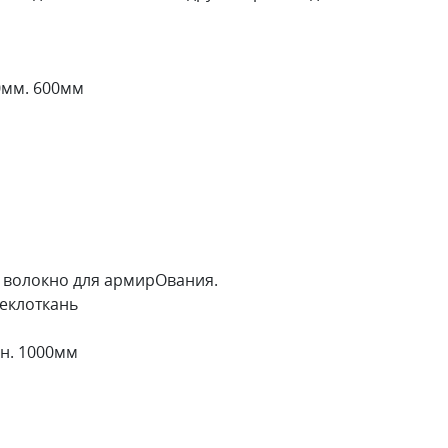
0мм. 600мм
 волокно для армирОвания.
еклоткань
он. 1000мм