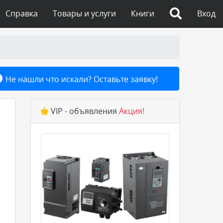
Справка
Товары и услуги
Книги
Вход
Не нашли что искали? Оставьте заявку!
VIP - объявления
Акция!