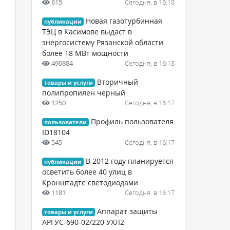
615
Сегодня, в 16:18
Новая газотурбинная
публикации
ТЭЦ в Касимове выдаст в
энергосистему Рязанской области
более 18 МВт мощности
490884
Сегодня, в 16:18
Вторичный
товары и услуги
полипропилен черный
1250
Сегодня, в 16:17
Профиль пользователя
пользователи
ID18104
545
Сегодня, в 16:17
В 2012 году планируется
публикации
осветить более 40 улиц в
Кронштадте светодиодами
1181
Сегодня, в 16:17
Аппарат защиты
товары и услуги
АРГУС-690-02/220 УХЛ2