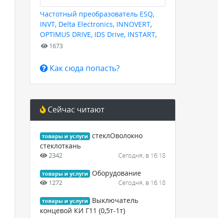
Частотный преобразователь ESQ,
INVT, Delta Electronics, INNOVERT,
OPTIMUS DRIVE, IDS Drive, INSTART,
HYUNDAI для любых задач
1673
Как сюда попасть?
Сейчас читают
стеклОволокно
товары и услуги
стеклоткань
2342
Сегодня, в 16:18
Оборудование
товары и услуги
1272
Сегодня, в 16:18
Выключатель
товары и услуги
концевой КИ Г11 (0,5т-1т)