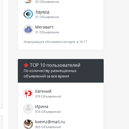
32 Объявления
Эдуард
31 Объявление
Мегаватт
31 Объявление
Информация обновлена сегодня, в 16:17
TOP 10 пользователей
По количеству размещенных
объявлений за всё время
Евгений
979 Объявлений
Ирина
974 Объявления
koemz@mail.ru
903 Объявления