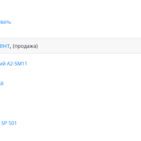
вать
ент
,
(продажа)
ий A2-SM11
ый
 SP 501