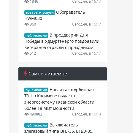
1846
Сегодня, в 16:17
Обогреватель
товары и услуги
HWM030
860
Сегодня, в 16:17
В преддверии Дня
публикации
Победы в Удмуртэнерго поздравили
ветеранов отрасли с праздником
512
Сегодня, в 16:17
Самое читаемое
Новая газотурбинная
публикации
ТЭЦ в Касимове выдаст в
энергосистему Рязанской области
более 18 МВт мощности
490882
Сегодня, в 16:14
Выключатель
публикации
элегазовый типа ВГБ-35, ВГБЭ-35,