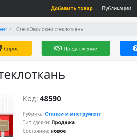
Добавить товар
Публикации
ент
СтеклОволокно стеклоткань
Спрос
Предложение
теклоткань
Код:
48590
Рубрика:
Станки и инструмент
Тип сделки:
Продажа
Состояние:
новое