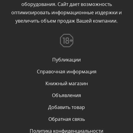
оборудования. Сайт дает возможность
администратором.
Сегодня, в 11:20
оптимизировать информационные издержки и
увеличить объем продаж Вашей компании.
Комментарий проверяется
Текст комментария будет виден после проверки
администратором.
Сегодня, в 08:48
Публикации
Комментарий проверяется
Текст комментария будет виден после проверки
Справочная информация
администратором.
Сегодня, в 08:46
Книжный магазин
Объявления
Комментарий проверяется
Текст комментария будет виден после проверки
Добавить товар
администратором.
Сегодня, в 06:42
Обратная связь
Политика конфиденциальности
Комментарий проверяется