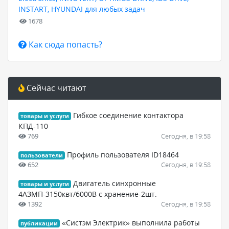
INSTART, HYUNDAI для любых задач
1678
Как сюда попасть?
Сейчас читают
Гибкое соединение контактора
товары и услуги
КПД-110
769
Сегодня, в 19:58
Профиль пользователя ID18464
пользователи
652
Сегодня, в 19:58
Двигатель синхронные
товары и услуги
4АЗМП-3150квт/6000В с хранение-2шт.
1392
Сегодня, в 19:58
«Систэм Электрик» выполнила работы
публикации