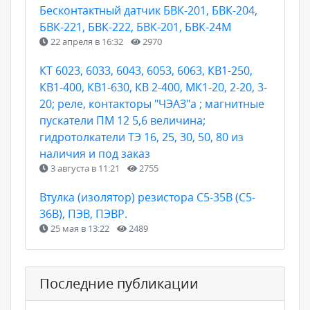
Бесконтактный датчик БВК-201, БВК-204,
БВК-221, БВК-222, БВК-201, БВК-24М
22 апреля в 16:32
2970
КТ 6023, 6033, 6043, 6053, 6063, КВ1-250,
КВ1-400, КВ1-630, КВ 2-400, МК1-20, 2-20, 3-
20; реле, контакторы "ЧЭАЗ"а ; магнитные
пускатели ПМ 12 5,6 величина;
гидротолкатели ТЭ 16, 25, 30, 50, 80 из
наличия и под заказ
3 августа в 11:21
2755
Втулка (изолятор) резистора С5-35В (С5-
36В), ПЭВ, ПЭВР.
25 мая в 13:22
2489
Последние публикации