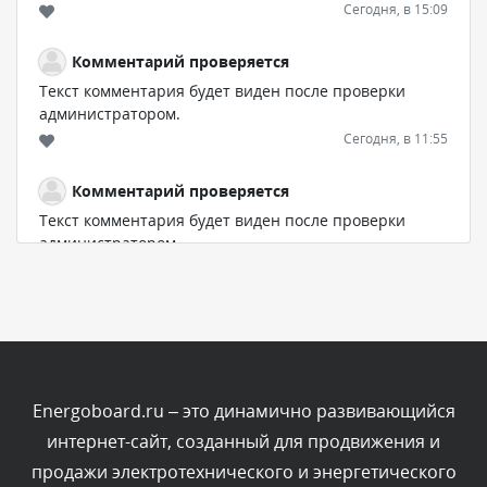
Сегодня, в 15:09
Комментарий проверяется
Текст комментария будет виден после проверки
администратором.
Сегодня, в 11:55
Комментарий проверяется
Текст комментария будет виден после проверки
администратором.
Сегодня, в 11:47
Комментарий проверяется
Текст комментария будет виден после проверки
администратором.
Сегодня, в 11:26
Energoboard.ru – это динамично развивающийся
интернет-сайт, созданный для продвижения и
Комментарий проверяется
продажи электротехнического и энергетического
Текст комментария будет виден после проверки