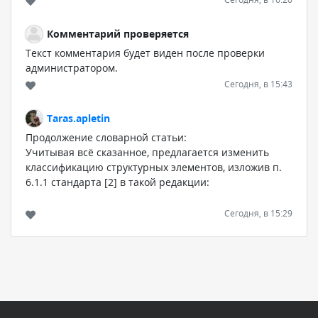
Комментарий проверяется
Текст комментария будет виден после проверки
администратором.
Сегодня, в 15:43
Taras.apletin
Продолжение словарной статьи:
Учитывая всё сказанное, предлагается изменить
классификацию структурных элементов, изложив п.
6.1.1 стандарта [2] в такой редакции:
6.1.1 В общем случае в ТД, содержащие в основном
Сегодня, в 15:29
сплошной текст, включают следующие структурные
документы:
Комментарий проверяется
Текст комментария будет виден после проверки
- титульный лист;
администратором.
Сегодня, в 14:09
- разделы: