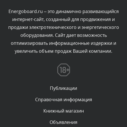
- предисловие;
Комментарий проверяется
Energoboard.ru – это динамично развивающийся
Текст комментария будет виден после проверки
- содержание;
интернет-сайт, созданный для продвижения и
администратором.
Сегодня, в 13:48
продажи электротехнического и энергетического
- обозначения и сокращения;
оборудования. Сайт дает возможность
Комментарий проверяется
- термины и определения;
оптимизировать информационные издержки и
Текст комментария будет виден после проверки
увеличить объем продаж Вашей компании.
- разделы, составляющие основное тематического
администратором.
содержание документа;
Сегодня, в 11:18
- приложения;
Комментарий проверяется
Текст комментария будет виден после проверки
- ссылочные нормативные документы;
администратором.
Публикации
Сегодня, в 10:33
- ссылочные документы;
Справочная информация
- библиография,
Комментарий проверяется
Книжный магазин
Текст комментария будет виден после проверки
- лист регистрации изменений.
администратором.
Объявления
Сегодня, в 10:09