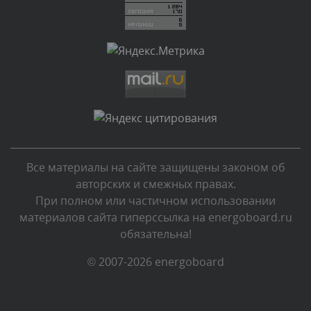
администратором.
Сегодня, в 03:35
Комментарий проверяется
Текст комментария будет виден после проверки
администратором.
Сегодня, в 01:15
Комментарий проверяется
Текст комментария будет виден после проверки
Все материалы на сайте защищены законом об
администратором.
авторских и смежных правах.
Вчера, в 23:35
При полном или частичном использовании
материалов сайта гиперссылка на energoboard.ru
Комментарий проверяется
обязательна!
Текст комментария будет виден после проверки
администратором.
© 2007-2026 energoboard
Вчера, в 23:11
Комментарий проверяется