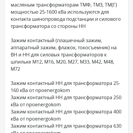
масляным трансформаторам ТМФ, ТМЗ, ТМ(Г)
мощностью 25-1600 кВа используются для
контакта шинопровода подстанции и силового
трансформатора со стороны НН
Зажим контактный (плашечный зажим,
аппаратный зажим, флажок, токосъемник) на
ВН и НН для силовых трансформаторов к
шпильке М12, М16, М20, М27, М33, М42, М48,
М72
Зажим контактный НН для трансформатора 25-
160 кВа от npoenergokom
Зажим контактный НН для трансформатора 250
кВа от npoenergokom
Зажим контактный НН для трансформатора 400
кВа от npoenergokom
Зажим контактный НН для трансформатора 630
кВа от npoenergokom