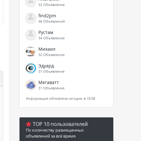
52 Объявления
find2pm
46 Объявлений
Рустам
34 Объявления
Михаил
32 Объявления
Эдуард
31 Объявление
Мегаватт
31 Объявление
Информация обновлена сегодня, в 18:08
TOP 10 пользователей
По количеству размещенных
объявлений за всё время