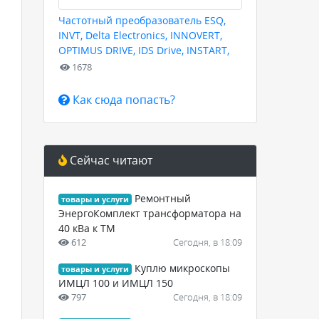
Частотный преобразователь ESQ,
INVT, Delta Electronics, INNOVERT,
OPTIMUS DRIVE, IDS Drive, INSTART,
HYUNDAI для любых задач
1678
Как сюда попасть?
Сейчас читают
Ремонтный
товары и услуги
ЭнергоКомплект трансформатора на
40 кВа к ТМ
612
Сегодня, в 18:09
Куплю микроскопы
товары и услуги
ИМЦЛ 100 и ИМЦЛ 150
,
797
Сегодня, в 18:09