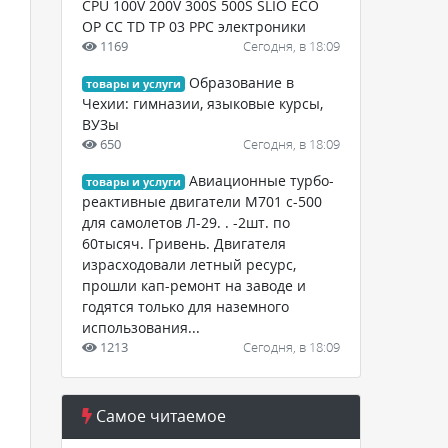
CPU 100V 200V 300S 500S SLIO ECO
OP CC TD TP 03 PPC электроники
1169
Сегодня, в 18:09
Образование в
товары и услуги
Чехии: гимназии, языковые курсы,
ВУЗы
650
Сегодня, в 18:09
Авиационные турбо-
товары и услуги
реактивные двигатели М701 с-500
для самолетов Л-29. . -2шт. по
60тысяч. Гривень. Двигателя
израсходовали летный ресурс,
прошли кап-ремонт на заводе и
годятся только для наземного
использования...
1213
Сегодня, в 18:09
Самое читаемое