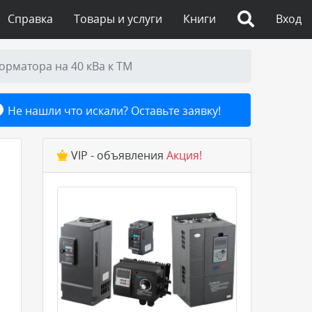
Справка
Товары и услуги
Книги
Вход
рматора на 40 кВа к ТМ
Не нашли что искали? Оставьте заявку!
VIP - объявления
Акция!