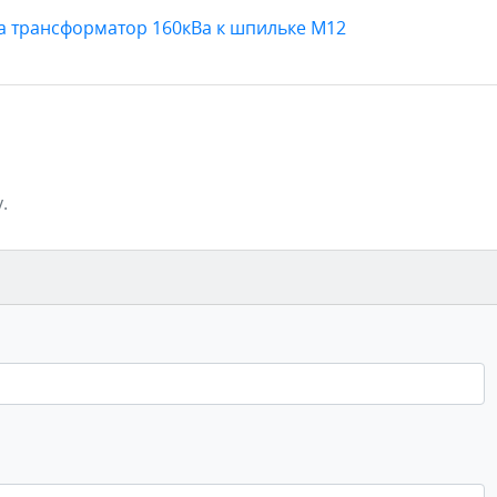
а трансформатор 160кВа к шпильке М12
.