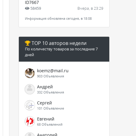
ID7667
58459
Вчера, в 23:29
Информация обновлена сегодня, в 18:08
TOP 10 авторов недели
По количеству товаров за последние 7
дней
koemz@mail.ru
903 Объявления
Андрей
332 Объявления
Сергей
101 Объявление
Евгений
68 Объявлений
Анатолий