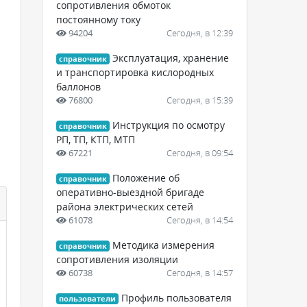
сопротивления обмоток
постоянному току
94204
Сегодня, в 12:39
Эксплуатация, хранение
справочник
и транспортировка кислородных
баллонов
76800
Сегодня, в 15:39
Инструкция по осмотру
справочник
РП, ТП, КТП, МТП
67221
Сегодня, в 09:54
Положение об
справочник
оперативно-выездной бригаде
района электрических сетей
61078
Сегодня, в 14:54
Методика измерения
справочник
сопротивления изоляции
60738
Сегодня, в 14:57
Профиль пользователя
пользователи