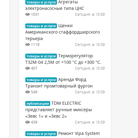
Агрегаты
товары и услуги
электронасосные типа ЦНС
1031
Сегодня, в 18:09
Щенки
товары и услуги
Американского стаффордширского
терьера
1118
Сегодня, в 18:09
Терморегулятор
товары и услуги
Т32М-04 2,5М от +100 °С до +300 °С.
407
Сегодня, в 18:09
Аренда Форд
товары и услуги
Транзит промтоварный фургон
549
Сегодня, в 18:09
TDM ELECTRIC
публикации
представляет ручные миксеры
«Зевс 1» и «Зевс 2»
439
Сегодня, в 18:09
Ремонт Vipa System
товары и услуги