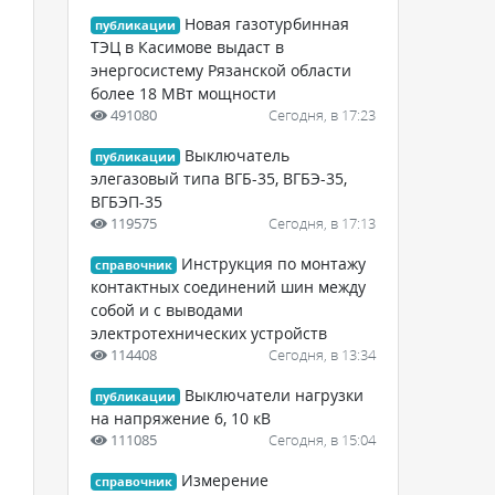
Новая газотурбинная
публикации
ТЭЦ в Касимове выдаст в
энергосистему Рязанской области
более 18 МВт мощности
491080
Сегодня, в 17:23
Выключатель
публикации
элегазовый типа ВГБ-35, ВГБЭ-35,
ВГБЭП-35
119575
Сегодня, в 17:13
Инструкция по монтажу
справочник
контактных соединений шин между
собой и с выводами
электротехнических устройств
114408
Сегодня, в 13:34
Выключатели нагрузки
публикации
на напряжение 6, 10 кВ
111085
Сегодня, в 15:04
Измерение
справочник