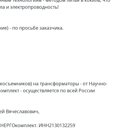
ла и электропроводность!
е) - по просьбе заказчика.
окосъемников) на трансформаторы - от Научно-
мплект - осуществляется по всей России
ей Вячеславович,
ЭНЕРГОкомплект. ИНН2130132259