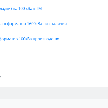
адки) на 100 кВа к ТМ
рансформатор 1600кВа - из наличия
форматор 100кВа производство
.