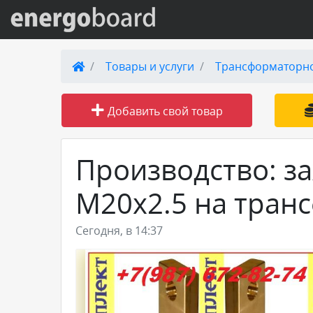
Вход на сайт
Товары и услуги
Трансформаторн
Поиск по сайту
Добавить свой товар
Публикации
Производство: з
Справка
М20х2.5 на тран
Книги
Сегодня, в 14:37
Товары и услуги
Добавить товар или услугу