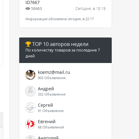
ID7667
58463
Сегодня, в 18:19
Информация обновлена сегодня, в 22:17
TOP 10 авторов недели
По количеству товаров за последние 7
дней
koemz@mail.ru
903 Объявления
Андрей
332 Объявления
Сергей
91 Объявление
Евгений
68 Объявлений
Анатолий