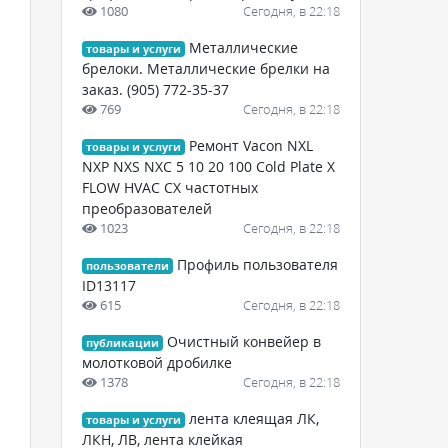
1080
Сегодня, в 22:18
Металлические
товары и услуги
брелоки. Металлические брелки на
заказ. (905) 772-35-37
769
Сегодня, в 22:18
Ремонт Vacon NXL
товары и услуги
NXP NXS NXC 5 10 20 100 Cold Plate X
FLOW HVAC CX частотных
преобразователей
1023
Сегодня, в 22:18
Профиль пользователя
пользователи
ID13117
615
Сегодня, в 22:18
Очистный конвейер в
публикации
молотковой дробилке
1378
Сегодня, в 22:18
лента клеящая ЛК,
товары и услуги
ЛКН, ЛВ, лента клейкая