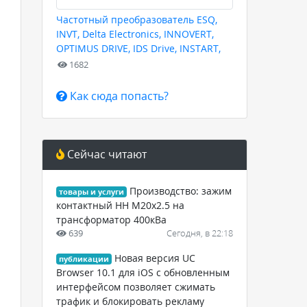
Частотный преобразователь ESQ,
INVT, Delta Electronics, INNOVERT,
OPTIMUS DRIVE, IDS Drive, INSTART,
HYUNDAI для любых задач
1682
Как сюда попасть?
Сейчас читают
Производство: зажим
товары и услуги
контактный НН М20х2.5 на
трансформатор 400кВа
639
Сегодня, в 22:18
Новая версия UC
публикации
Browser 10.1 для iOS с обновленным
интерфейсом позволяет сжимать
трафик и блокировать рекламу