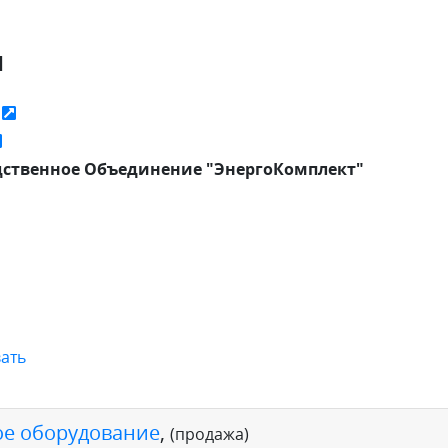
я
ь
ственное Объединение "ЭнергоКомплект"
ать
е оборудование
,
(продажа)