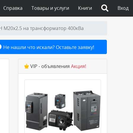
Справка
Товары и услуги
Книги
Вход
Н М20х2.5 на трансформатор 400кВа
Не нашли что искали? Оставьте заявку!
VIP - объявления
Акция!