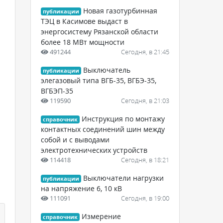
Новая газотурбинная
публикации
ТЭЦ в Касимове выдаст в
энергосистему Рязанской области
более 18 МВт мощности
491244
Сегодня, в 21:45
Выключатель
публикации
элегазовый типа ВГБ-35, ВГБЭ-35,
ВГБЭП-35
119590
Сегодня, в 21:03
Инструкция по монтажу
справочник
контактных соединений шин между
собой и с выводами
электротехнических устройств
114418
Сегодня, в 18:21
Выключатели нагрузки
публикации
на напряжение 6, 10 кВ
111091
Сегодня, в 19:00
Измерение
справочник