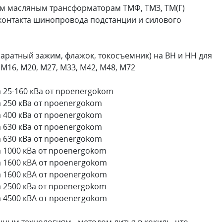
м масляным трансформаторам ТМФ, ТМЗ, ТМ(Г)
контакта шинопровода подстанции и силового
аратный зажим, флажок, токосъемник) на ВН и НН для
М16, М20, М27, М33, М42, М48, М72
 25-160 кВа от npoenergokom
 250 кВа от npoenergokom
 400 кВа от npoenergokom
 630 кВа от npoenergokom
 630 кВа от npoenergokom
 1000 кВа от npoenergokom
 1600 кВА от npoenergokom
 1600 кВА от npoenergokom
 2500 кВа от npoenergokom
 4500 кВА от npoenergokom
ным технологиям - методом литья в кокиль, что