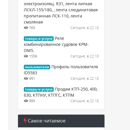
электроизоляц. R31, лента липкая
ЛСКЛ-155/180, , лента слюдинитовая
пропитанная ЛСК-110, лента
смоляная
765
Сегодня, в 22:18
Реле
товары и услуги
комбинированное судовое КРМ-
ОМ5.
1556
Сегодня, в 22:18
Профиль пользователя
пользователи
ID5583
991
Сегодня, в 22:18
Продам КТП-250, 400,
товары и услуги
630, КТПНУ, КТПГС, КТПМ
995
Сегодня, в 22:18
Самое читаемое