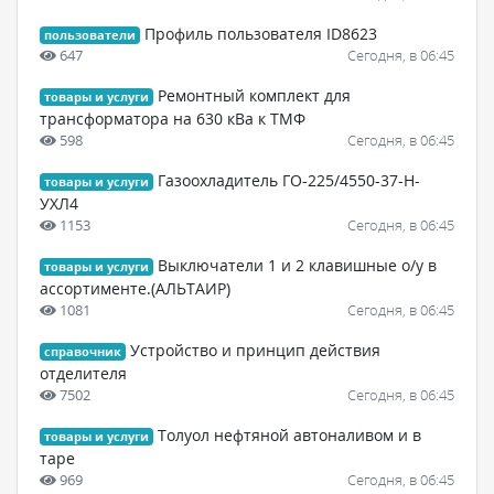
Профиль пользователя ID8623
пользователи
647
Сегодня, в 06:45
Ремонтный комплект для
товары и услуги
трансформатора на 630 кВа к ТМФ
598
Сегодня, в 06:45
Газоохладитель ГО-225/4550-37-Н-
товары и услуги
УХЛ4
1153
Сегодня, в 06:45
Выключатели 1 и 2 клавишные о/у в
товары и услуги
ассортименте.(АЛЬТАИР)
1081
Сегодня, в 06:45
Устройство и принцип действия
справочник
отделителя
7502
Сегодня, в 06:45
Толуол нефтяной автоналивом и в
товары и услуги
таре
969
Сегодня, в 06:45