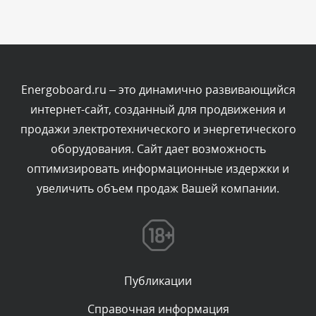
Комментарий проверяется
Текст комментария будет виден после проверки
администратором.
Сегодня, в 01:53
Energoboard.ru – это динамично развивающийся
интернет-сайт, созданный для продвижения и
Комментарий проверяется
продажи электротехнического и энергетического
Текст комментария будет виден после проверки
оборудования. Сайт дает возможность
администратором.
Сегодня, в 01:40
оптимизировать информационные издержки и
увеличить объем продаж Вашей компании.
Комментарий проверяется
Текст комментария будет виден после проверки
администратором.
Сегодня, в 01:23
Публикации
Комментарий проверяется
Текст комментария будет виден после проверки
Справочная информация