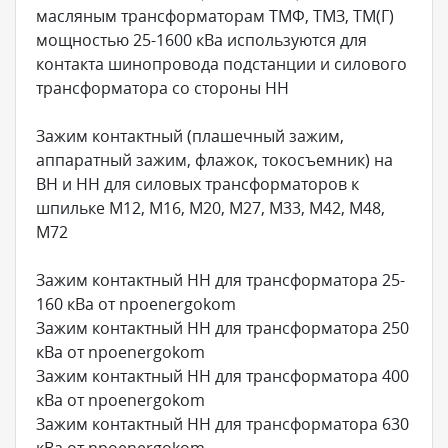
масляным трансформаторам ТМФ, ТМЗ, ТМ(Г)
мощностью 25-1600 кВа используются для
контакта шинопровода подстанции и силового
трансформатора со стороны НН
Зажим контактный (плашечный зажим,
аппаратный зажим, флажок, токосъемник) на
ВН и НН для силовых трансформаторов к
шпильке М12, М16, М20, М27, М33, М42, М48,
М72
Зажим контактный НН для трансформатора 25-
160 кВа от npoenergokom
Зажим контактный НН для трансформатора 250
кВа от npoenergokom
Зажим контактный НН для трансформатора 400
кВа от npoenergokom
Зажим контактный НН для трансформатора 630
кВа от npoenergokom