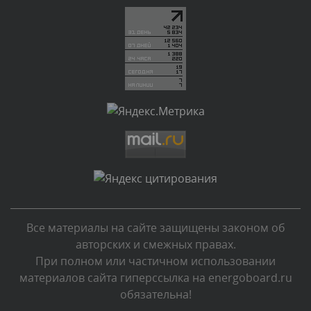
Текст комментария будет виден после проверки
администратором.
Сегодня, в 00:45
Комментарий проверяется
Текст комментария будет виден после проверки
администратором.
Сегодня, в 00:40
Комментарий проверяется
Текст комментария будет виден после проверки
администратором.
Сегодня, в 00:04
Все материалы на сайте защищены законом об
Комментарий проверяется
авторских и смежных правах.
Текст комментария будет виден после проверки
При полном или частичном использовании
администратором.
материалов сайта гиперссылка на energoboard.ru
Вчера, в 23:39
обязательна!