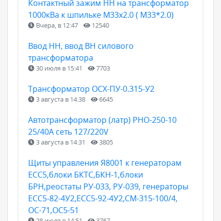
Контактный зажим НН на трансформатор
1000кВа к шпильке М33х2.0 ( М33*2.0)
Вчера, в 12:47
12540
Ввод НН, ввод ВН силового
трансформатора
30 июля в 15:41
7703
Трансформатор ОСХ-ПУ-0.315-У2
3 августа в 14:38
6645
Автотрансформатор (латр) РНО-250-10
25/40А сеть 127/220V
3 августа в 14:31
3805
Щиты управления Я8001 к генераторам
ЕСС5,блоки БКТС,БКН-1,блоки
БРН,реостаты РУ-033, РУ-039, генераторы
ЕСС5-82-4У2,ЕСС5-92-4У2,СМ-315-100/4,
ОС-71,ОС5-51
28 июля в 14:51
3767