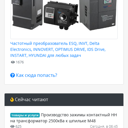
Частотный преобразователь ESQ, INVT, Delta
Electronics, INNOVERT, OPTIMUS DRIVE, IDS Drive,
INSTART, HYUNDAI для любых задач
1676
Как сюда попасть?
Сейчас читают
Производство зажимы контактный НН
товары и услуги
на трансформатор 2500кВа к шпильке М48
625
Сегодня, в 06:45