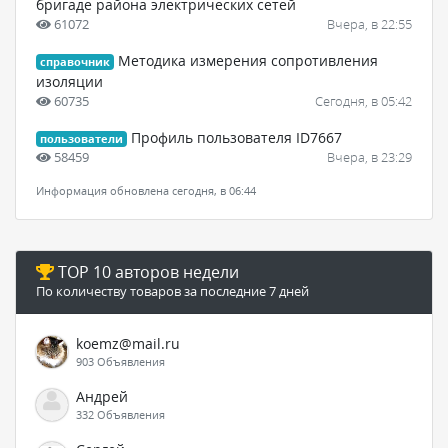
бригаде района электрических сетей
61072
Вчера, в 22:55
Методика измерения сопротивления
справочник
изоляции
60735
Сегодня, в 05:42
Профиль пользователя ID7667
пользователи
58459
Вчера, в 23:29
Информация обновлена сегодня, в 06:44
TOP 10 авторов недели
По количеству товаров за последние 7 дней
koemz@mail.ru
903 Объявления
Андрей
332 Объявления