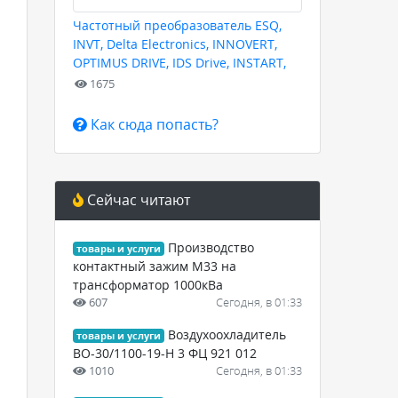
Частотный преобразователь ESQ,
INVT, Delta Electronics, INNOVERT,
OPTIMUS DRIVE, IDS Drive, INSTART,
HYUNDAI для любых задач
1675
Как сюда попасть?
Сейчас читают
Производство
товары и услуги
контактный зажим М33 на
трансформатор 1000кВа
607
Сегодня, в 01:33
Воздухоохладитель
товары и услуги
ВО-30/1100-19-Н 3 ФЦ 921 012
1010
Сегодня, в 01:33