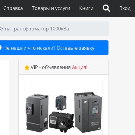
Справка
Товары и услуги
Книги
Вход
3 на трансформатор 1000кВа
Не нашли что искали? Оставьте заявку!
VIP - объявления
Акция!