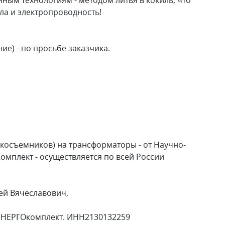
ла и электропроводность!
е) - по просьбе заказчика.
окосъемников) на трансформаторы - от Научно-
мплект - осуществляется по всей России
ей Вячеславович,
ЭНЕРГОкомплект. ИНН2130132259