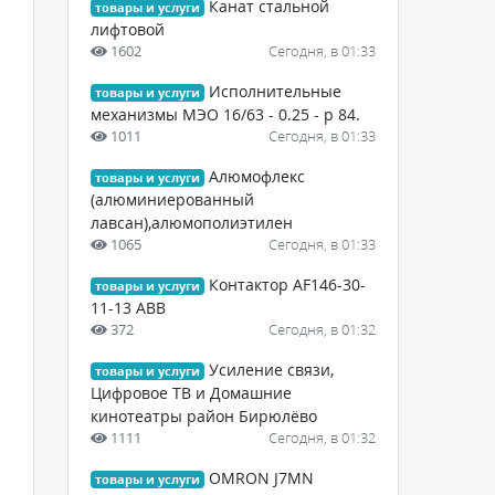
Канат стальной
товары и услуги
лифтовой
1602
Сегодня, в 01:33
Исполнительные
товары и услуги
механизмы МЭО 16/63 - 0.25 - р 84.
1011
Сегодня, в 01:33
Алюмофлекс
товары и услуги
(алюминиерованный
лавсан),алюмополиэтилен
1065
Сегодня, в 01:33
Контактор AF146-30-
товары и услуги
11-13 ABB
372
Сегодня, в 01:32
Усиление связи,
товары и услуги
Цифровое ТВ и Домашние
кинотеатры район Бирюлёво
1111
Сегодня, в 01:32
OMRON J7MN
товары и услуги