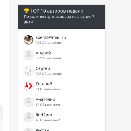
TOP 10 авторов недели
По количеству товаров за последние 7
дней
koemz@mail.ru
903 Объявления
Андрей
332 Объявления
Сергей
102 Объявления
Евгений
61 Объявление
Анатолий
52 Объявления
find2pm
46 Объявлений
Рустам