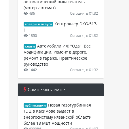
автоматический выключатель
(мотор-автомат)
436
Сегодня, в 01:32
Контроллер DKG-517-
товары и услуги
J
1350
Сегодня, в 01:32
Автомобили ИЖ "Ода". Все
книги
модификации. Ремонт в дороге.
ремонт в гараже. Практическое
руководство
1442
Сегодня, в 01:32
Самое читаемое
Новая газотурбинная
публикации
ТЭЦ в Касимове выдаст в
энергосистему Рязанской области
более 18 МВт мощности
490984
Сегодня, в 01:07