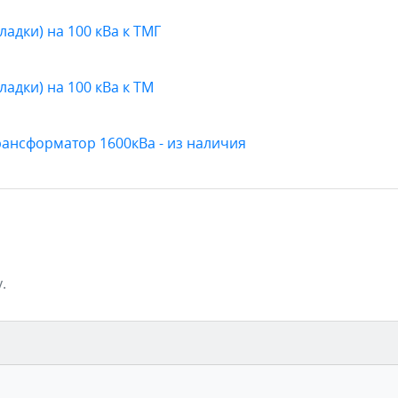
адки) на 100 кВа к ТМГ
адки) на 100 кВа к ТМ
рансформатор 1600кВа - из наличия
.