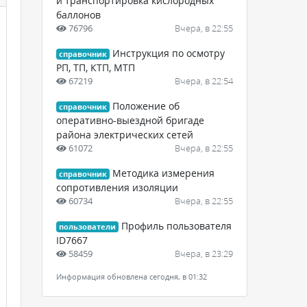
и транспортировка кислородных
баллонов
76796
Вчера, в 22:55
Инструкция по осмотру
справочник
РП, ТП, КТП, МТП
67219
Вчера, в 22:54
Положение об
справочник
оперативно-выездной бригаде
района электрических сетей
61072
Вчера, в 22:55
Методика измерения
справочник
сопротивления изоляции
60734
Вчера, в 22:55
Профиль пользователя
пользователи
ID7667
58459
Вчера, в 23:29
Информация обновлена сегодня, в 01:32