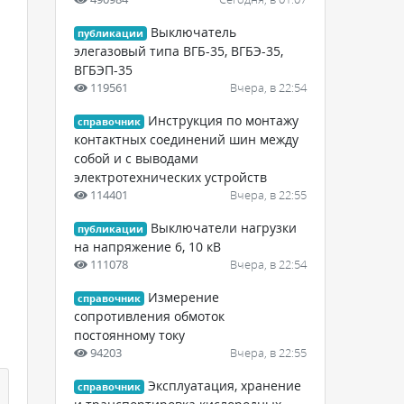
Выключатель
публикации
элегазовый типа ВГБ-35, ВГБЭ-35,
ВГБЭП-35
119561
Вчера, в 22:54
Инструкция по монтажу
справочник
контактных соединений шин между
собой и с выводами
электротехнических устройств
114401
Вчера, в 22:55
Выключатели нагрузки
публикации
на напряжение 6, 10 кВ
111078
Вчера, в 22:54
Измерение
справочник
сопротивления обмоток
постоянному току
94203
Вчера, в 22:55
Эксплуатация, хранение
справочник