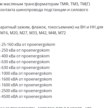
м масляным трансформаторам ТМФ, ТМЗ, ТМ(Г)
контакта шинопровода подстанции и силового
аратный зажим, флажок, токосъемник) на ВН и НН для
М16, М20, М27, М33, М42, М48, М72
 25-160 кВа от npoenergokom
 250 кВа от npoenergokom
 400 кВа от npoenergokom
 630 кВа от npoenergokom
 630 кВа от npoenergokom
 1000 кВа от npoenergokom
 1600 кВА от npoenergokom
 1600 кВА от npoenergokom
 2500 кВа от npoenergokom
 4500 кВА от npoenergokom
ным технологиям - методом литья в кокиль, что