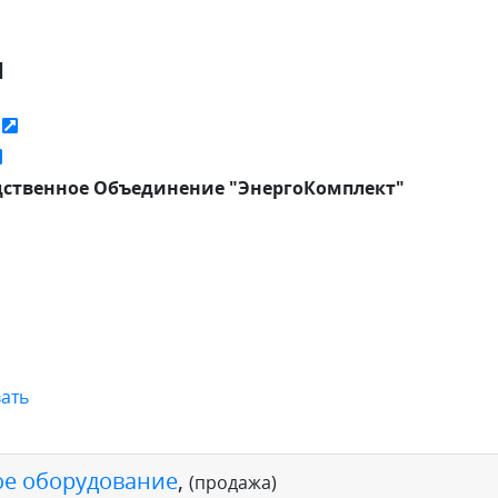
я
ь
ственное Объединение "ЭнергоКомплект"
ать
е оборудование
,
(продажа)