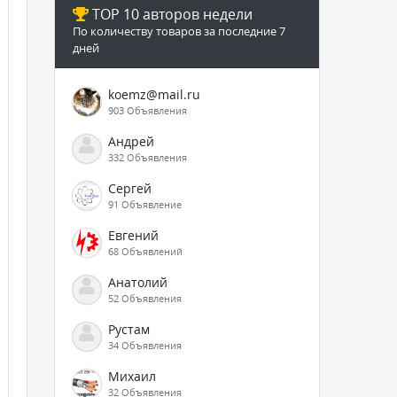
TOP 10 авторов недели
По количеству товаров за последние 7
дней
koemz@mail.ru
903 Объявления
Андрей
332 Объявления
Сергей
91 Объявление
Евгений
68 Объявлений
Анатолий
52 Объявления
Рустам
34 Объявления
Михаил
32 Объявления