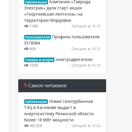
Компания «Таврида
публикации
Электрик» дала старт акции
«Георгиевская ленточка» на
территории Мордовии
1169
Сегодня, в 19:10
Профиль пользователя
пользователи
ID18084
604
Сегодня, в 19:10
электродвигатели
товары и услуги
1059
Сегодня, в 19:10
Самое читаемое
Новая газотурбинная
публикации
ТЭЦ в Касимове выдаст в
энергосистему Рязанской области
более 18 МВт мощности
491229
Сегодня, в 18:24