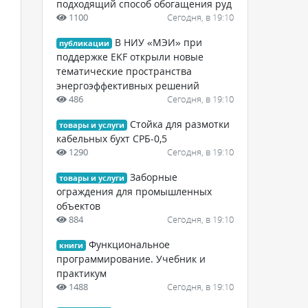
подходящий способ обогащения руд
1100
Сегодня, в 19:10
В НИУ «МЭИ» при
публикации
поддержке EKF открыли новые
тематические пространства
энергоэффективных решений
486
Сегодня, в 19:10
Стойка для размотки
товары и услуги
кабельных бухт СРБ-0,5
1290
Сегодня, в 19:10
Заборные
товары и услуги
ограждения для промышленных
объектов
884
Сегодня, в 19:10
Функциональное
книги
программирование. Учебник и
практикум
1488
Сегодня, в 19:10