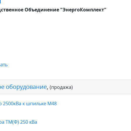
ственное Объединение "ЭнергоКомплект"
ать
е оборудование
,
(продажа)
 2500кВа к шпильке М48
а ТМ(Ф) 250 кВа