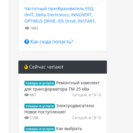
Частотный преобразователь ESQ,
INVT, Delta Electronics, INNOVERT,
OPTIMUS DRIVE, IDS Drive, INSTART,
HYUNDAI для любых задач
1682
Как сюда попасть?
Сейчас читают
Ремонтный комплект
товары и услуги
для трансформатора ТМ 25 кВа
667
Сегодня, в 19:10
Электродвигатели.
товары и услуги
Новое поступление!
1158
Сегодня, в 19:10
,
Как выбрать
товары и услуги