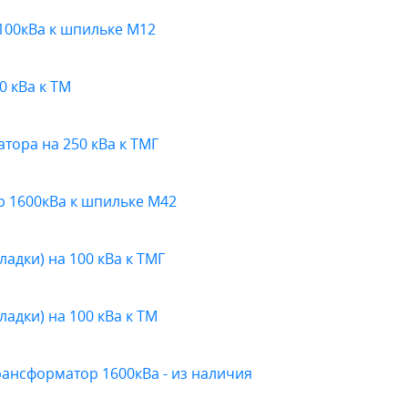
100кВа к шпильке М12
0 кВа к ТМ
ора на 250 кВа к ТМГ
 1600кВа к шпильке М42
адки) на 100 кВа к ТМГ
адки) на 100 кВа к ТМ
рансформатор 1600кВа - из наличия