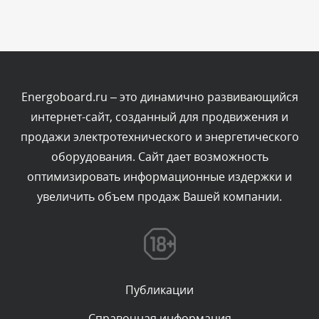
Сегодня, в 13:26
Комментарий проверяется
Текст комментария будет виден после проверки
администратором.
Сегодня, в 12:52
Energoboard.ru – это динамично развивающийся
интернет-сайт, созданный для продвижения и
Комментарий проверяется
продажи электротехнического и энергетического
Текст комментария будет виден после проверки
оборудования. Сайт дает возможность
администратором.
Сегодня, в 12:23
оптимизировать информационные издержки и
увеличить объем продаж Вашей компании.
Комментарий проверяется
Текст комментария будет виден после проверки
администратором.
Сегодня, в 12:19
Публикации
Комментарий проверяется
Текст комментария будет виден после проверки
Справочная информация