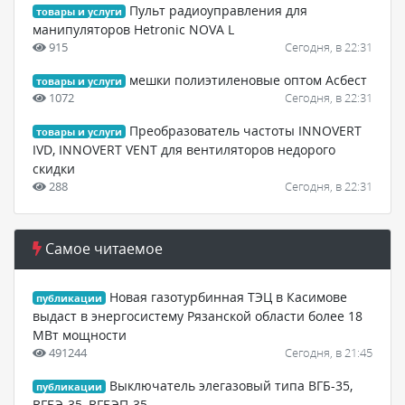
Пульт радиоуправления для
товары и услуги
манипуляторов Hetronic NOVA L
915
Сегодня, в 22:31
мешки полиэтиленовые оптом Асбест
товары и услуги
1072
Сегодня, в 22:31
Преобразователь частоты INNOVERT
товары и услуги
IVD, INNOVERT VENT для вентиляторов недорого
скидки
288
Сегодня, в 22:31
Самое читаемое
Новая газотурбинная ТЭЦ в Касимове
публикации
выдаст в энергосистему Рязанской области более 18
МВт мощности
491244
Сегодня, в 21:45
Выключатель элегазовый типа ВГБ-35,
публикации
ВГБЭ-35, ВГБЭП-35