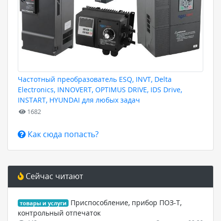
Частотный преобразователь ESQ, INVT, Delta
Electronics, INNOVERT, OPTIMUS DRIVE, IDS Drive,
INSTART, HYUNDAI для любых задач
1682
Как сюда попасть?
Сейчас читают
Приспособление, прибор ПОЗ-Т,
товары и услуги
контрольный отпечаток