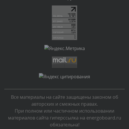
Текст комментария будет виден после проверки
администратором.
Сегодня, в 05:32
Комментарий проверяется
Текст комментария будет виден после проверки
администратором.
Сегодня, в 05:31
Комментарий проверяется
Текст комментария будет виден после проверки
администратором.
Сегодня, в 04:44
Все материалы на сайте защищены законом об
Комментарий проверяется
авторских и смежных правах.
Текст комментария будет виден после проверки
При полном или частичном использовании
администратором.
материалов сайта гиперссылка на energoboard.ru
Сегодня, в 04:43
обязательна!