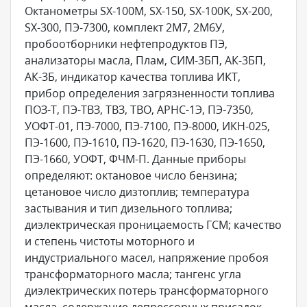
Октанометры SX-100M, SX-150, SX-100K, SX-200,
SX-300, ПЭ-7300, комплект 2М7, 2М6У,
пробоотборники нефтепродуктов ПЭ,
анализаторы масла, Плам, СИМ-3БП, АК-3БП,
АК-3Б, индикатор качества топлива ИКТ,
прибор определения загрязненности топлива
ПОЗ-Т, ПЭ-ТВЗ, ТВЗ, ТВО, АРНС-1Э, ПЭ-7350,
УОФТ-01, ПЭ-7000, ПЭ-7100, ПЭ-8000, ИКН-025,
ПЭ-1600, ПЭ-1610, ПЭ-1620, ПЭ-1630, ПЭ-1650,
ПЭ-1660, УОФТ, ФЧМ-П. Данные приборы
определяют: октановое число бензина;
цетановое число дизтоплив; температура
застывания и тип дизельного топлива;
диэлектрическая проницаемость ГСМ; качество
и степень чистоты моторного и
индустриального масел, напряжение пробоя
трансформаторного масла; тангенс угла
диэлектрических потерь трансформаторного