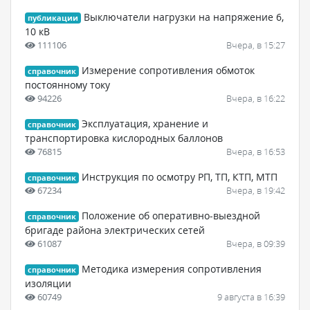
Выключатели нагрузки на напряжение 6,
публикации
10 кВ
111106
Вчера, в 15:27
Измерение сопротивления обмоток
справочник
постоянному току
94226
Вчера, в 16:22
Эксплуатация, хранение и
справочник
транспортировка кислородных баллонов
76815
Вчера, в 16:53
Инструкция по осмотру РП, ТП, КТП, МТП
справочник
67234
Вчера, в 19:42
Положение об оперативно-выездной
справочник
бригаде района электрических сетей
61087
Вчера, в 09:39
Методика измерения сопротивления
справочник
изоляции
60749
9 августа в 16:39