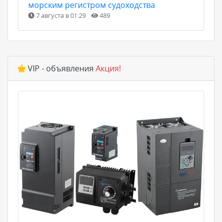
морским регистром судоходства
7 августа в 01:29
489
VIP - объявления
Акция!