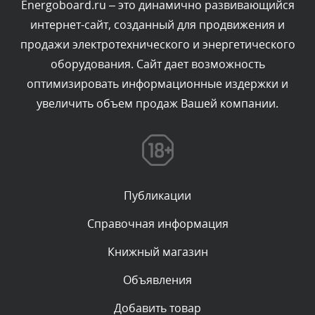
Energoboard.ru – это динамично развивающийся
интернет-сайт, созданный для продвижения и
Комментарий проверяется
продажи электротехнического и энергетического
Текст комментария будет виден после проверки
оборудования. Сайт дает возможность
администратором.
Вчера, в 19:54
оптимизировать информационные издержки и
увеличить объем продаж Вашей компании.
Комментарий проверяется
Текст комментария будет виден после проверки
администратором.
Вчера, в 18:23
Публикации
Комментарий проверяется
Текст комментария будет виден после проверки
Справочная информация
администратором.
Вчера, в 18:06
Книжный магазин
Объявления
Комментарий проверяется
Текст комментария будет виден после проверки
Добавить товар
администратором.