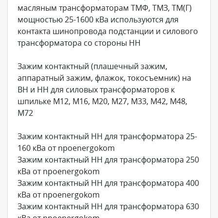
масляным трансформаторам ТМФ, ТМЗ, ТМ(Г)
мощностью 25-1600 кВа используются для
контакта шинопровода подстанции и силового
трансформатора со стороны НН
Зажим контактный (плашечный зажим,
аппаратный зажим, флажок, токосъемник) на
ВН и НН для силовых трансформаторов к
шпильке М12, М16, М20, М27, М33, М42, М48,
М72
Зажим контактный НН для трансформатора 25-
160 кВа от npoenergokom
Зажим контактный НН для трансформатора 250
кВа от npoenergokom
Зажим контактный НН для трансформатора 400
кВа от npoenergokom
Зажим контактный НН для трансформатора 630
кВа от npoenergokom