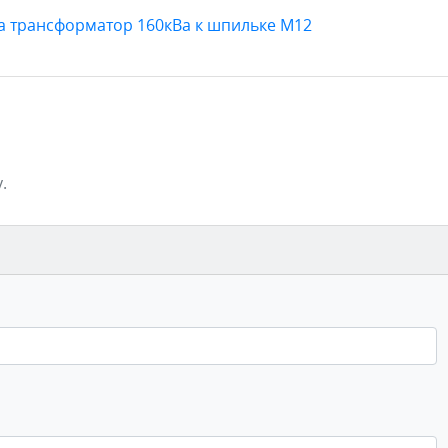
а трансформатор 160кВа к шпильке М12
.