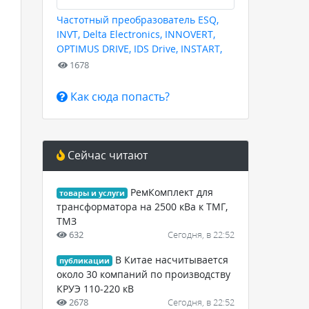
Частотный преобразователь ESQ,
INVT, Delta Electronics, INNOVERT,
OPTIMUS DRIVE, IDS Drive, INSTART,
HYUNDAI для любых задач
1678
Как сюда попасть?
Сейчас читают
РемКомплект для
товары и услуги
трансформатора на 2500 кВа к ТМГ,
ТМЗ
632
Сегодня, в 22:52
В Китае насчитывается
публикации
около 30 компаний по производству
,
КРУЭ 110-220 кВ
2678
Сегодня, в 22:52