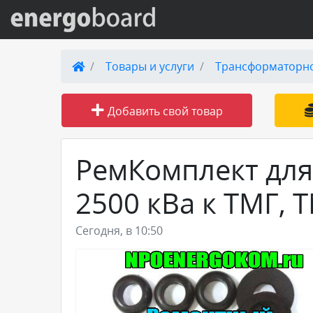
Вход на сайт
Товары и услуги
Трансформаторн
Поиск по сайту
Добавить свой товар
Публикации
РемКомплект для
Справка
2500 кВа к ТМГ, 
Книги
Сегодня, в 10:50
Товары и услуги
Добавить товар или услугу