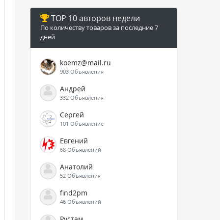
TOP 10 авторов недели
По количеству товаров за последние 7
дней
koemz@mail.ru
903 Объявления
Андрей
332 Объявления
Сергей
101 Объявление
Евгений
68 Объявлений
Анатолий
52 Объявления
find2pm
46 Объявлений
Рустам