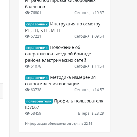
и транспортировка кислородных
баллонов
76801
Сегодня, в 19:37
Инструкция по осмотру
справочник
РП, ТП, КТП, МТП
67221
Сегодня, в 09:54
Положение об
справочник
оперативно-выездной бригаде
района электрических сетей
61078
Сегодня, в 14:54
Методика измерения
справочник
сопротивления изоляции
60738
Сегодня, в 14:57
Профиль пользователя
пользователи
ID7667
58459
Вчера, в 23:29
Информация обновлена сегодня, в 22:51