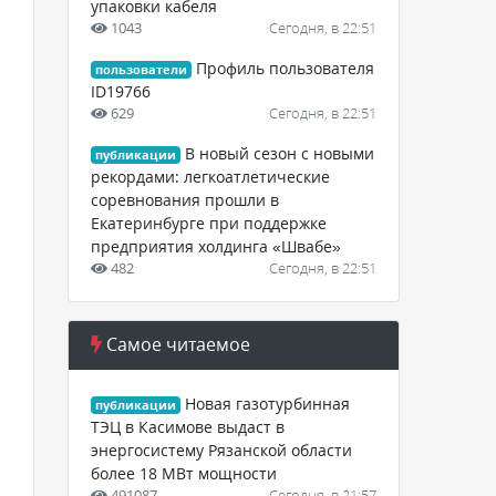
упаковки кабеля
1043
Сегодня, в 22:51
Профиль пользователя
пользователи
ID19766
629
Сегодня, в 22:51
В новый сезон с новыми
публикации
рекордами: легкоатлетические
соревнования прошли в
Екатеринбурге при поддержке
предприятия холдинга «Швабе»
482
Сегодня, в 22:51
Самое читаемое
Новая газотурбинная
публикации
ТЭЦ в Касимове выдаст в
энергосистему Рязанской области
более 18 МВт мощности
491087
Сегодня, в 21:57