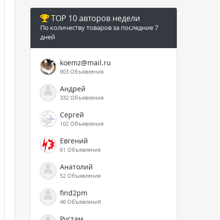
TOP 10 авторов недели
По количеству товаров за последние 7
дней
koemz@mail.ru
903 Объявления
Андрей
332 Объявления
Сергей
102 Объявления
Евгений
61 Объявление
Анатолий
52 Объявления
find2pm
46 Объявлений
Рустам