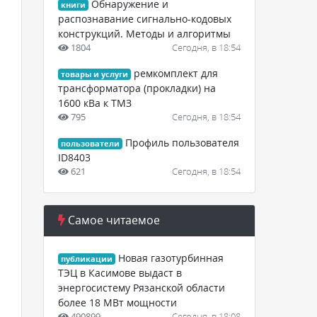
Обнаружение и
книги
распознавание сигнально-кодовых
конструкций. Методы и алгоритмы
1804
Сегодня, в 18:54
ремкомплект для
товары и услуги
трансформатора (прокладки) на
1600 кВа к ТМЗ
795
Сегодня, в 18:54
Профиль пользователя
пользователи
ID8403
621
Сегодня, в 18:54
Самое читаемое
Новая газотурбинная
публикации
ТЭЦ в Касимове выдаст в
энергосистему Рязанской области
более 18 МВт мощности
490899
Сегодня, в 18:08