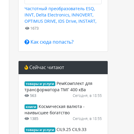
Частотный преобразователь ESQ,
INVT, Delta Electronics, INNOVERT,
OPTIMUS DRIVE, IDS Drive, INSTART,
HYUNDAI для любых задач
1673
Как сюда попасть?
Сейчас читают
РемКомплект для
товары и услуги
трансформатора ТМГ 400 кВа
563
Сегодня, в 18:55
Космическая валюта -
книги
наивысшее богатство
1385
Сегодня, в 18:55
,
CIL9.25 CIL9.33
товары и услуги