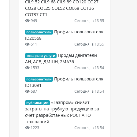
CIL9.52 CIL9.68 CIL9.89 CO120 CO27
CO28 COL25 COL52 COL68 COT36
COT37 CT1
949
Сегодня, в 18:55
Профиль пользователя
пользователи
ID20568
611
Сегодня, в 18:55
Продам двигатели
товары и услуги
АН, АСВ, ДМШН, 2МА36
1533
Сегодня, в 18:54
Профиль пользователя
пользователи
ID13091
687
Сегодня, в 18:54
«Газпром» снизит
публикации
затраты на трубную продукцию за
счет разработанных РОСНАНО
технологий
1223
Сегодня, в 18:54