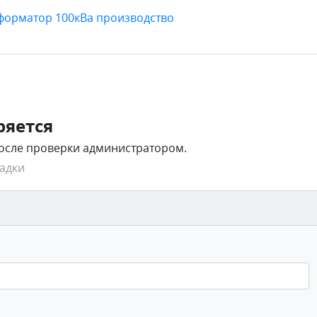
форматор 100кВа производство
ряется
после проверки администратором.
адки