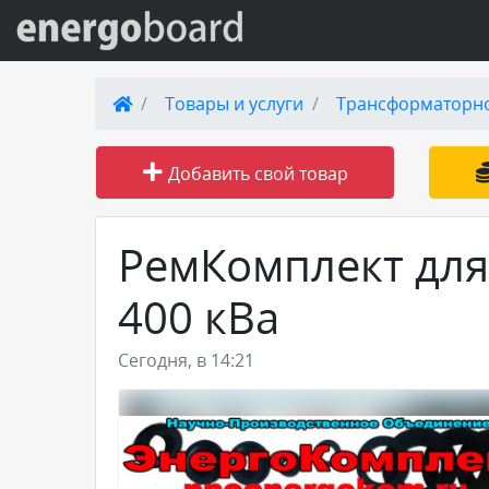
Вход на сайт
Товары и услуги
Трансформаторн
Поиск по сайту
Добавить свой товар
Публикации
РемКомплект для
Справка
400 кВа
Книги
Сегодня, в 14:21
Товары и услуги
Добавить товар или услугу