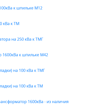
100кВа к шпильке М12
0 кВа к ТМ
ора на 250 кВа к ТМГ
 1600кВа к шпильке М42
адки) на 100 кВа к ТМГ
адки) на 100 кВа к ТМ
рансформатор 1600кВа - из наличия