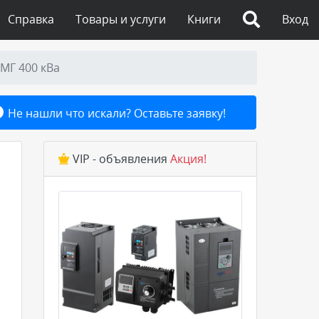
Справка
Товары и услуги
Книги
Вход
МГ 400 кВа
Не нашли что искали? Оставьте заявку!
VIP - объявления
Акция!