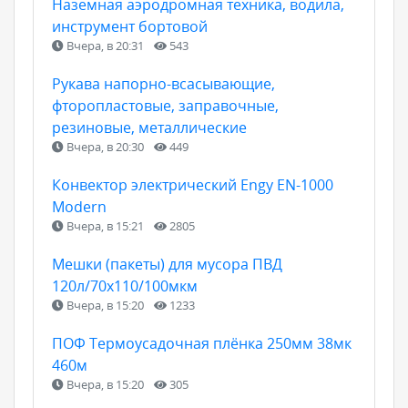
Наземная аэродромная техника, водила,
инструмент бортовой
Вчера, в 20:31
543
Рукава напорно-всасывающие,
фторопластовые, заправочные,
резиновые, металлические
Вчера, в 20:30
449
Конвектор электрический Engy EN-1000
Modern
Вчера, в 15:21
2805
Мешки (пакеты) для мусора ПВД
120л/70х110/100мкм
Вчера, в 15:20
1233
ПОФ Термоусадочная плёнка 250мм 38мк
460м
Вчера, в 15:20
305