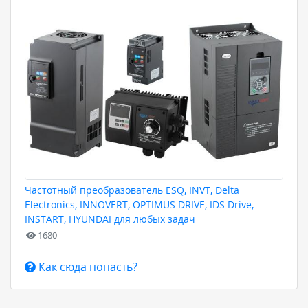
Частотный преобразователь ESQ, INVT, Delta
Electronics, INNOVERT, OPTIMUS DRIVE, IDS Drive,
INSTART, HYUNDAI для любых задач
1680
Как сюда попасть?