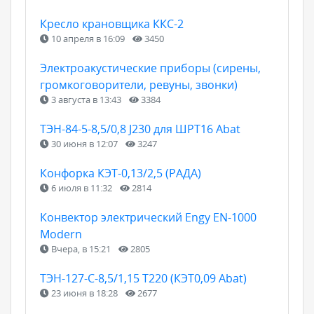
Кресло крановщика ККС-2
10 апреля в 16:09
3450
Электроакустические приборы (сирены,
громкоговорители, ревуны, звонки)
3 августа в 13:43
3384
ТЭН-84-5-8,5/0,8 J230 для ШРТ16 Abat
30 июня в 12:07
3247
Конфорка КЭТ-0,13/2,5 (РАДА)
6 июля в 11:32
2814
Конвектор электрический Engy EN-1000
Modern
Вчера, в 15:21
2805
ТЭН-127-С-8,5/1,15 Т220 (КЭТ0,09 Abat)
23 июня в 18:28
2677