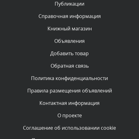
Публикации
Комментарий проверяется
Текст комментария будет виден после проверки
Справочная информация
администратором.
Сегодня, в 00:13
Книжный магазин
Объявления
Комментарий проверяется
Текст комментария будет виден после проверки
Добавить товар
администратором.
Вчера, в 23:48
Обратная связь
Политика конфиденциальности
Комментарий проверяется
Текст комментария будет виден после проверки
Правила размещения объявлений
администратором.
Вчера, в 20:53
Контактная информация
О проекте
Комментарий проверяется
Текст комментария будет виден после проверки
Соглашение об использовании cookie
администратором.
Вчера, в 20:11