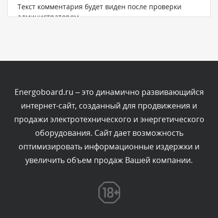
Текст комментария будет виден после проверки
администратором.
Сегодня, в 04:44
Комментарий проверяется
Текст комментария будет виден после проверки
администратором.
Сегодня, в 04:43
Energoboard.ru – это динамично развивающийся
интернет-сайт, созданный для продвижения и
Комментарий проверяется
продажи электротехнического и энергетического
Текст комментария будет виден после проверки
оборудования. Сайт дает возможность
администратором.
Сегодня, в 03:34
оптимизировать информационные издержки и
увеличить объем продаж Вашей компании.
Комментарий проверяется
Текст комментария будет виден после проверки
администратором.
Сегодня, в 01:33