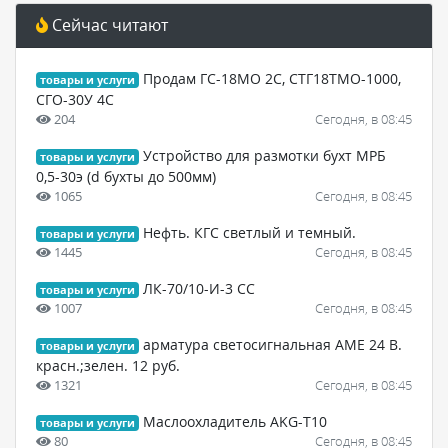
Сейчас читают
Продам ГС-18МО 2С, СТГ18ТМО-1000,
товары и услуги
СГО-30У 4С
204
Сегодня, в 08:45
Устройство для размотки бухт МРБ
товары и услуги
0,5-30э (d бухты до 500мм)
1065
Сегодня, в 08:45
Нефть. КГС светлый и темный.
товары и услуги
1445
Сегодня, в 08:45
ЛК-70/10-И-3 СС
товары и услуги
1007
Сегодня, в 08:45
арматура светосигнальная АМЕ 24 В.
товары и услуги
красн.;зелен. 12 руб.
1321
Сегодня, в 08:45
Маслоохладитель AKG-T10
товары и услуги
80
Сегодня, в 08:45