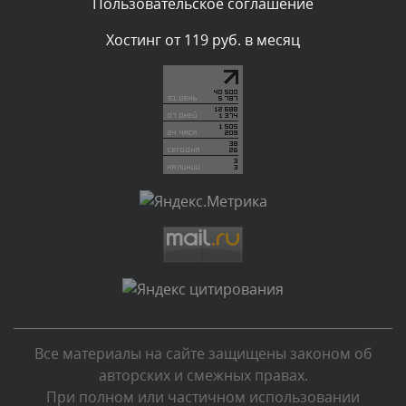
Пользовательское соглашение
Комментарий проверяется
Хостинг от 119 руб. в месяц
Текст комментария будет виден после проверки
администратором.
Вчера, в 19:27
Комментарий проверяется
Текст комментария будет виден после проверки
администратором.
Вчера, в 16:49
Комментарий проверяется
Текст комментария будет виден после проверки
администратором.
Вчера, в 15:09
Все материалы на сайте защищены законом об
Комментарий проверяется
авторских и смежных правах.
Текст комментария будет виден после проверки
При полном или частичном использовании
администратором.