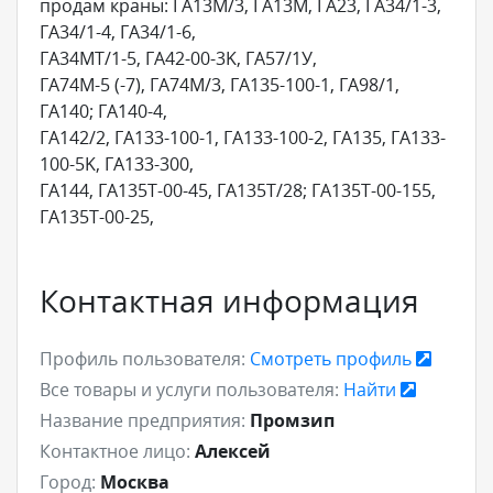
продам краны: ГА13M/3, ГA13M, ГA23, ГA34/1-3,
ГA34/1-4, ГA34/1-6,
ГA34MT/1-5, ГA42-00-3K, ГA57/1У,
ГA74M-5 (-7), ГA74M/3, ГA135-100-1, ГA98/1,
ГA140; ГA140-4,
ГA142/2, ГА133-100-1, ГА133-100-2, ГA135, ГA133-
100-5K, ГA133-300,
ГА144, ГА135Т-00-45, ГА135Т/28; ГA135T-00-155,
ГA135T-00-25,
Контактная информация
Профиль пользователя:
Смотреть профиль
Все товары и услуги пользователя:
Найти
Название предприятия:
Промзип
Контактное лицо:
Алексей
Город:
Москва