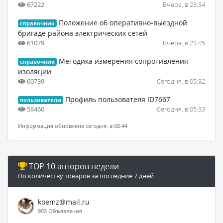
67222
Вчера, в 23:34
Положение об оперативно-выездной
справочник
бригаде района электрических сетей
61079
Вчера, в 23:45
Методика измерения сопротивления
справочник
изоляции
60739
Сегодня, в 05:32
Профиль пользователя ID7667
пользователи
58460
Сегодня, в 05:33
Информация обновлена сегодня, в 08:44
TOP 10 авторов недели
По количеству товаров за последние 7 дней
koemz@mail.ru
903 Объявления