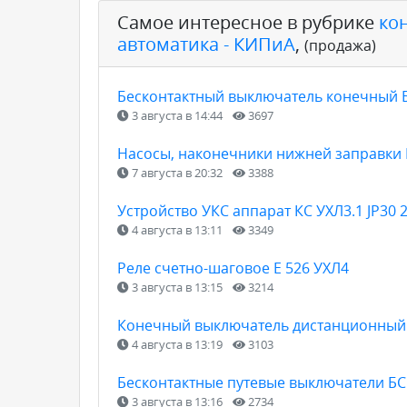
Самое интересное в рубрике
ко
автоматика - КИПиА
,
(продажа)
Бесконтактный выключатель конечный БВ
3 августа в 14:44
3697
Насосы, наконечники нижней заправки
7 августа в 20:32
3388
Устройство УКС аппарат КС УХЛ3.1 JP30 
4 августа в 13:11
3349
Реле счетно-шаговое Е 526 УХЛ4
3 августа в 13:15
3214
Конечный выключатель дистанционный К
4 августа в 13:19
3103
Бесконтактные путевые выключатели БС
3 августа в 13:16
2734