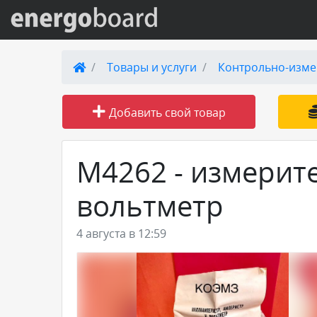
Вход на сайт
Товары и услуги
Контрольно-изме
Поиск по сайту
Добавить свой товар
Публикации
М4262 - измерите
Справка
вольтметр
Книги
4 августа в 12:59
Товары и услуги
Добавить товар или услугу