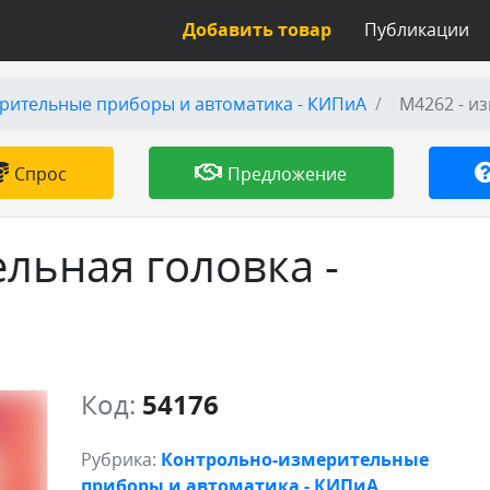
Добавить товар
Публикации
рительные приборы и автоматика - КИПиА
М4262 - и
Спрос
Предложение
льная головка -
Код:
54176
Рубрика:
Контрольно-измерительные
приборы и автоматика - КИПиА