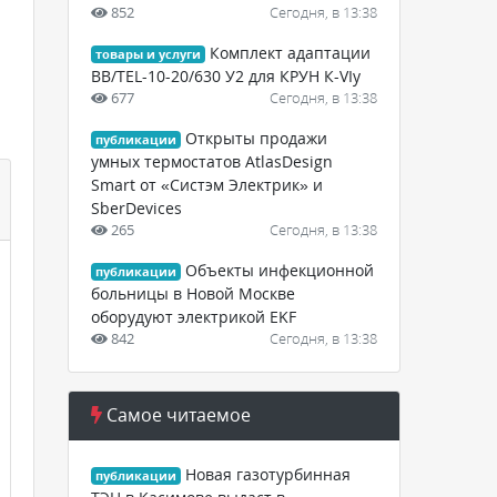
852
Сегодня, в 13:38
Комплект адаптации
товары и услуги
BB/TEL-10-20/630 У2 для КРУН К-VIy
677
Сегодня, в 13:38
Открыты продажи
публикации
умных термостатов AtlasDesign
Smart от «Систэм Электрик» и
SberDevices
265
Сегодня, в 13:38
Объекты инфекционной
публикации
больницы в Новой Москве
оборудуют электрикой EKF
842
Сегодня, в 13:38
Самое читаемое
Новая газотурбинная
публикации