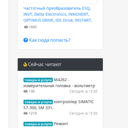
Частотный преобразователь ESQ,
INVT, Delta Electronics, INNOVERT,
OPTIMUS DRIVE, IDS Drive, INSTART,
HYUNDAI для любых задач
1685
Как сюда попасть?
Сейчас читают
М4262 -
товары и услуги
измерительная головка - вольтметр
136
Сегодня, в 13:38
контроллер SIMATIC
товары и услуги
S7-300, SM 331,
1219
Сегодня, в 13:38
Ремонт
товары и услуги