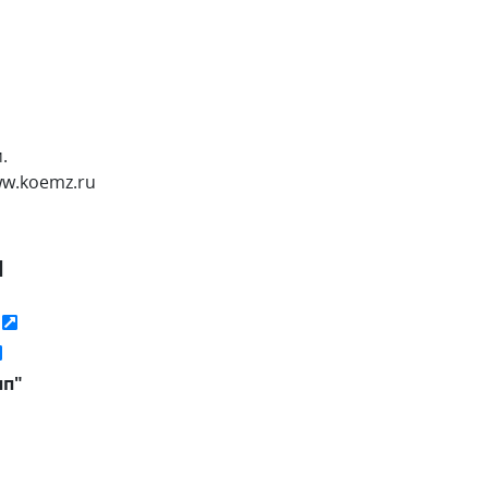
.
ww.koemz.ru
я
ь
пп"