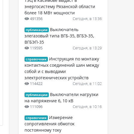
ТЭЦ в Касимове выдаст в
энергосистему Рязанской области
более 18 МВт мощности
491356
Сегодня, в 13:36
Выключатель
публикации
элегазовый типа ВГБ-35, ВГБЭ-35,
ВГБЭП-35
119595
Сегодня, в 13:29
Инструкция по монтажу
справочник
контактных соединений шин между
собой и с выводами
электротехнических устройств
114422
Сегодня, в 11:02
Выключатели нагрузки
публикации
на напряжение 6, 10 кВ
111096
Сегодня, в 10:16
Измерение
справочник
сопротивления обмоток
постоянному току