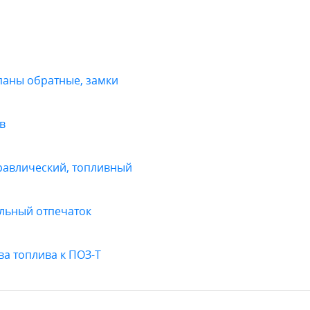
паны обратные, замки
в
равлический, топливный
льный отпечаток
ва топлива к ПОЗ-Т