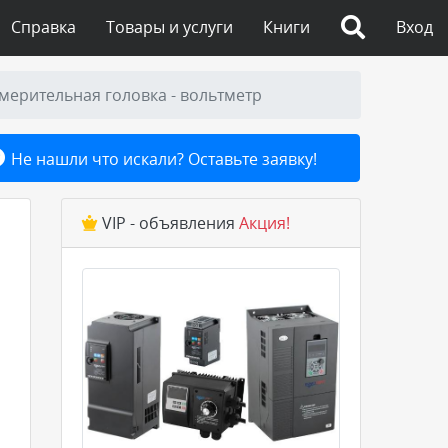
Справка
Товары и услуги
Книги
Вход
змерительная головка - вольтметр
Не нашли что искали? Оставьте заявку!
VIP - объявления
Акция!