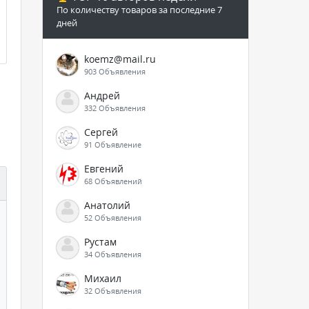
По количеству товаров за последние 7
дней
koemz@mail.ru
903 Объявления
Андрей
332 Объявления
Сергей
91 Объявление
Евгений
68 Объявлений
Анатолий
52 Объявления
Рустам
34 Объявления
Михаил
32 Объявления