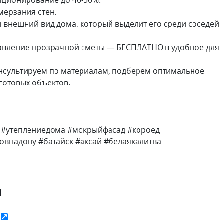
мерзания стен.
 внешний вид дома, который выделит его среди соседей
ставление прозрачной сметы — БЕСПЛАТНО в удобное для
онсультируем по материалам, подберем оптимальное
готовых объектов.
 #утеплениедома #мокрыйфасад #короед
внадону #батайск #аксай #белаякалитва
я
ь