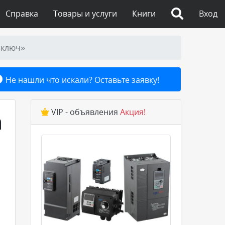
Справка
Товары и услуги
Книги
Вход
 ключ»
Не нашли что искали? Оставьте заявку!
VIP - объявления
Акция!
а