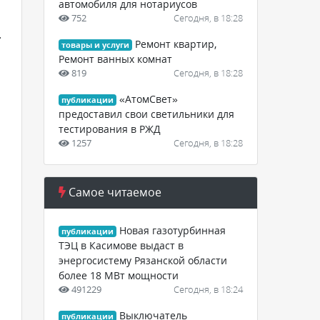
автомобиля для нотариусов
752
Сегодня, в 18:28
.
Ремонт квартир,
товары и услуги
Ремонт ванных комнат
819
Сегодня, в 18:28
«АтомСвет»
публикации
предоставил свои светильники для
тестирования в РЖД
1257
Сегодня, в 18:28
Самое читаемое
Новая газотурбинная
публикации
ТЭЦ в Касимове выдаст в
энергосистему Рязанской области
более 18 МВт мощности
491229
Сегодня, в 18:24
Выключатель
публикации