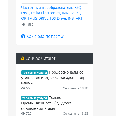
Частотный преобразователь ESQ,
INVT, Delta Electronics, INNOVERT,
OPTIMUS DRIVE, IDS Drive, INSTART,
HYUNDAI для любых задач
1682
Как сюда попасть?
Сейчас читают
Профессиональное
товары и услуги
утепление и отделка фасадов «под
ключ»
66
Сегодня, в 18:28
Только
товары и услуги
Промышленность б.у. Доска
объявлений Ягама
720
Сегодня, в 18:28