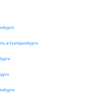
инбурге
ить в Екатеринбурге
бурге
бурге
инбурге