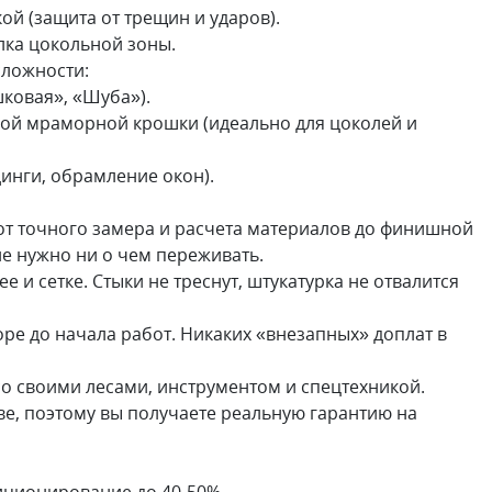
й (защита от трещин и ударов).
лка цокольной зоны.
сложности:
шковая», «Шуба»).
ной мраморной крошки (идеально для цоколей и
инги, обрамление окон).
 от точного замера и расчета материалов до финишной
не нужно ни о чем переживать.
е и сетке. Стыки не треснут, штукатурка не отвалится
воре до начала работ. Никаких «внезапных» доплат в
о своими лесами, инструментом и спецтехникой.
тве, поэтому вы получаете реальную гарантию на
иционирование до 40-50%.