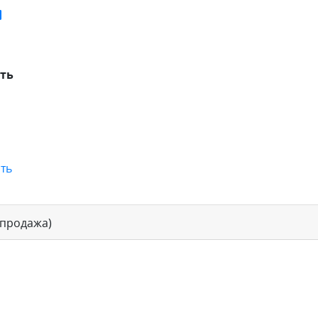
сть
ть
(продажа)