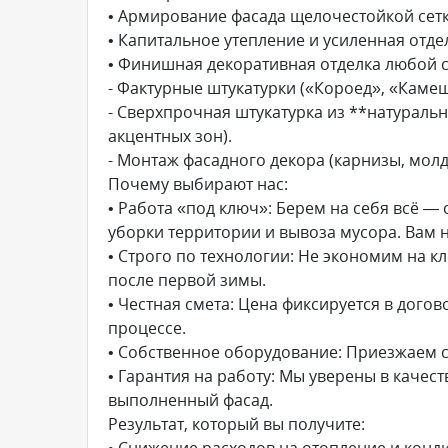
• Армирование фасада щелочестойкой сетко
• Капитальное утепление и усиленная отде
• Финишная декоративная отделка любой 
- Фактурные штукатурки («Короед», «Каме
- Сверхпрочная штукатурка из **натураль
акцентных зон).
- Монтаж фасадного декора (карнизы, молд
Почему выбирают нас:
• Работа «под ключ»: Берем на себя всё —
уборки территории и вывоза мусора. Вам 
• Строго по технологии: Не экономим на кле
после первой зимы.
• Честная смета: Цена фиксируется в дого
процессе.
• Собственное оборудование: Приезжаем с
• Гарантия на работу: Мы уверены в качес
выполненный фасад.
Результат, который вы получите:
• Снижение расходов на отопление и конд