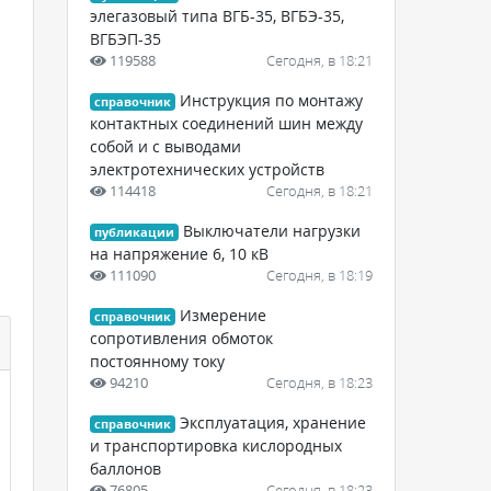
элегазовый типа ВГБ-35, ВГБЭ-35,
ВГБЭП-35
119588
Сегодня, в 18:21
Инструкция по монтажу
справочник
контактных соединений шин между
собой и с выводами
электротехнических устройств
114418
Сегодня, в 18:21
Выключатели нагрузки
публикации
на напряжение 6, 10 кВ
111090
Сегодня, в 18:19
Измерение
справочник
сопротивления обмоток
постоянному току
94210
Сегодня, в 18:23
Эксплуатация, хранение
справочник
и транспортировка кислородных
баллонов
76805
Сегодня, в 18:23