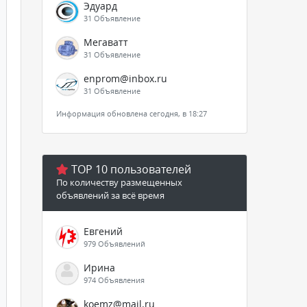
Эдуард
31 Объявление
Мегаватт
31 Объявление
enprom@inbox.ru
31 Объявление
Информация обновлена сегодня, в 18:27
TOP 10 пользователей
По количеству размещенных
объявлений за всё время
Евгений
979 Объявлений
Ирина
974 Объявления
koemz@mail.ru