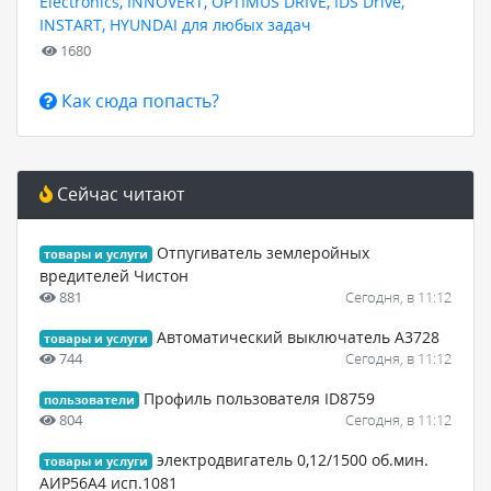
Electronics, INNOVERT, OPTIMUS DRIVE, IDS Drive,
INSTART, HYUNDAI для любых задач
1680
Как сюда попасть?
Сейчас читают
Отпугиватель землеройных
товары и услуги
вредителей Чистон
881
Сегодня, в 11:12
Автоматический выключатель А3728
товары и услуги
744
Сегодня, в 11:12
Профиль пользователя ID8759
пользователи
804
Сегодня, в 11:12
электродвигатель 0,12/1500 об.мин.
товары и услуги
АИР56А4 исп.1081