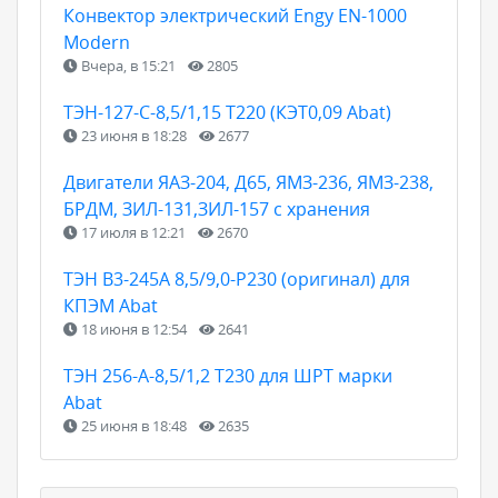
Конвектор электрический Engy EN-1000
Modern
Вчера, в 15:21
2805
ТЭН-127-С-8,5/1,15 Т220 (КЭТ0,09 Abat)
23 июня в 18:28
2677
Двигатели ЯАЗ-204, Д65, ЯМЗ-236, ЯМЗ-238,
БРДМ, ЗИЛ-131,ЗИЛ-157 с хранения
17 июля в 12:21
2670
ТЭН B3-245A 8,5/9,0-P230 (оригинал) для
КПЭМ Abat
18 июня в 12:54
2641
ТЭН 256-А-8,5/1,2 Т230 для ШРТ марки
Abat
25 июня в 18:48
2635