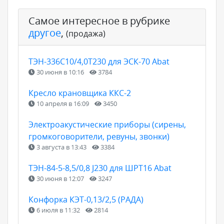
Самое интересное в рубрике
другое
,
(продажа)
ТЭН-336С10/4,0Т230 для ЭСК-70 Abat
30 июня в 10:16
3784
Кресло крановщика ККС-2
10 апреля в 16:09
3450
Электроакустические приборы (сирены,
громкоговорители, ревуны, звонки)
3 августа в 13:43
3384
ТЭН-84-5-8,5/0,8 J230 для ШРТ16 Abat
30 июня в 12:07
3247
Конфорка КЭТ-0,13/2,5 (РАДА)
6 июля в 11:32
2814