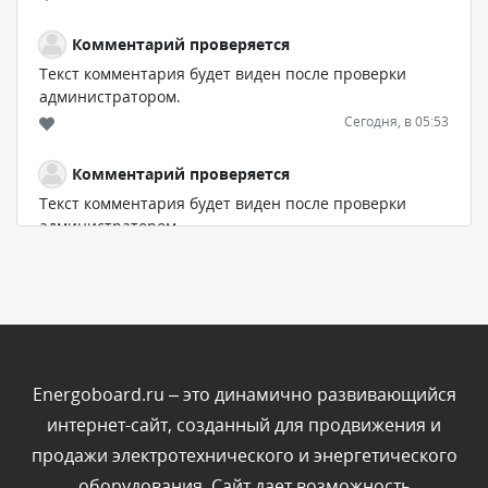
Комментарий проверяется
Текст комментария будет виден после проверки
администратором.
Сегодня, в 05:53
Комментарий проверяется
Текст комментария будет виден после проверки
администратором.
Сегодня, в 05:32
Комментарий проверяется
Текст комментария будет виден после проверки
администратором.
Сегодня, в 05:31
Energoboard.ru – это динамично развивающийся
интернет-сайт, созданный для продвижения и
Комментарий проверяется
продажи электротехнического и энергетического
Текст комментария будет виден после проверки
оборудования. Сайт дает возможность
администратором.