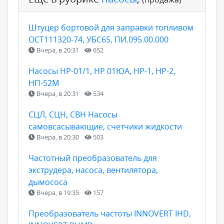
Штуцер бортовой для заправки топливом
ОСТ111320-74, УБС65, ПИ.095.00.000
Вчера, в 20:31
652
Насосы НР-01/1, НР 01ЮА, НР-1, НР-2,
НП-52М
Вчера, в 20:31
534
СЦЛ, СЦН, СВН Насосы
самовсасывающие, счетчики жидкости
Вчера, в 20:30
503
Частотный преобразователь для
экструдера, насоса, вентилятора,
дымососа
Вчера, в 19:35
157
Преобразователь частоты INNOVERT IHD,