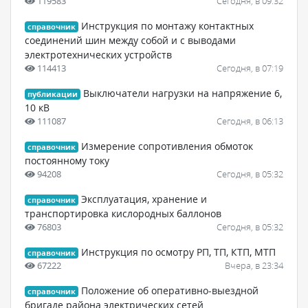
119583
Сегодня, в 09:32
Инструкция по монтажу контактных
справочник
соединений шин между собой и с выводами
электротехнических устройств
114413
Сегодня, в 07:19
Выключатели нагрузки на напряжение 6,
публикации
10 кВ
111087
Сегодня, в 06:13
Измерение сопротивления обмоток
справочник
постоянному току
94208
Сегодня, в 05:32
Эксплуатация, хранение и
справочник
транспортировка кислородных баллонов
76803
Сегодня, в 05:32
Инструкция по осмотру РП, ТП, КТП, МТП
справочник
67222
Вчера, в 23:34
Положение об оперативно-выездной
справочник
бригаде района электрических сетей