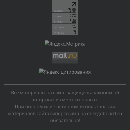
администратором.
Вчера, в 20:11
Комментарий проверяется
Текст комментария будет виден после проверки
администратором.
Вчера, в 19:27
Комментарий проверяется
Текст комментария будет виден после проверки
администратором.
Вчера, в 16:49
Все материалы на сайте защищены законом об
Комментарий проверяется
авторских и смежных правах.
Текст комментария будет виден после проверки
При полном или частичном использовании
администратором.
материалов сайта гиперссылка на energoboard.ru
Вчера, в 15:09
обязательна!
Комментарий проверяется