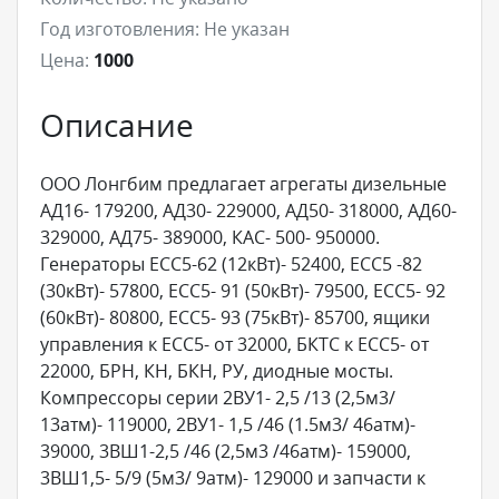
Год изготовления:
Не указан
Цена:
1000
Описание
ООО Лонгбим предлагает агрегаты дизельные
АД16- 179200, АД30- 229000, АД50- 318000, АД60-
329000, АД75- 389000, КАС- 500- 950000.
Генераторы ЕСС5-62 (12кВт)- 52400, ЕСС5 -82
(30кВт)- 57800, ЕСС5- 91 (50кВт)- 79500, ЕСС5- 92
(60кВт)- 80800, ЕСС5- 93 (75кВт)- 85700, ящики
управления к ЕСС5- от 32000, БКТС к ЕСС5- от
22000, БРН, КН, БКН, РУ, диодные мосты.
Компрессоры серии 2ВУ1- 2,5 /13 (2,5м3/
13атм)- 119000, 2ВУ1- 1,5 /46 (1.5м3/ 46атм)-
39000, 3ВШ1-2,5 /46 (2,5м3 /46атм)- 159000,
3ВШ1,5- 5/9 (5м3/ 9атм)- 129000 и запчасти к