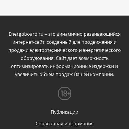
Комментарий проверяется
Текст комментария будет виден после проверки
администратором.
Сегодня, в 04:44
Energoboard.ru – это динамично развивающийся
интернет-сайт, созданный для продвижения и
Комментарий проверяется
продажи электротехнического и энергетического
Текст комментария будет виден после проверки
оборудования. Сайт дает возможность
администратором.
Сегодня, в 04:43
оптимизировать информационные издержки и
увеличить объем продаж Вашей компании.
Комментарий проверяется
Текст комментария будет виден после проверки
администратором.
Сегодня, в 03:34
Публикации
Комментарий проверяется
Текст комментария будет виден после проверки
Справочная информация
администратором.