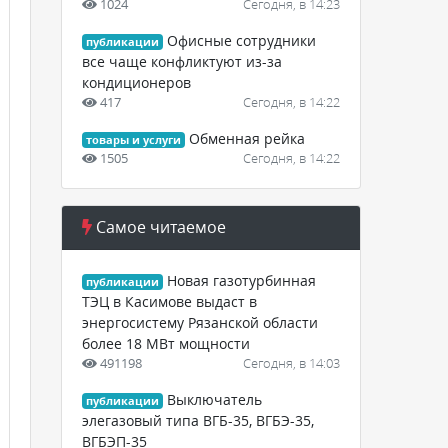
1024
Сегодня, в 14:23
Офисные сотрудники
публикации
все чаще конфликтуют из-за
кондиционеров
417
Сегодня, в 14:22
Обменная рейка
товары и услуги
1505
Сегодня, в 14:22
Самое читаемое
Новая газотурбинная
публикации
ТЭЦ в Касимове выдаст в
энергосистему Рязанской области
более 18 МВт мощности
491198
Сегодня, в 14:03
Выключатель
публикации
элегазовый типа ВГБ-35, ВГБЭ-35,
ВГБЭП-35