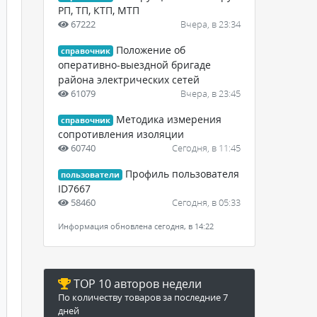
РП, ТП, КТП, МТП
67222
Вчера, в 23:34
Положение об
справочник
оперативно-выездной бригаде
района электрических сетей
61079
Вчера, в 23:45
Методика измерения
справочник
сопротивления изоляции
60740
Сегодня, в 11:45
Профиль пользователя
пользователи
ID7667
58460
Сегодня, в 05:33
Информация обновлена сегодня, в 14:22
TOP 10 авторов недели
По количеству товаров за последние 7
дней