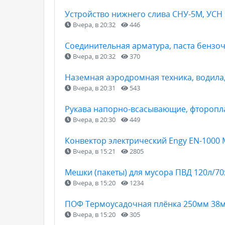
Устройство нижнего слива СНУ-5М, УСН
Вчера, в 20:32
446
Соединительная арматура, паста бензоч
Вчера, в 20:32
370
Наземная аэродромная техника, водила
Вчера, в 20:31
543
Рукава напорно-всасывающие, фторопла
Вчера, в 20:30
449
Конвектор электрический Engy EN-1000
Вчера, в 15:21
2805
Мешки (пакеты) для мусора ПВД 120л/7
Вчера, в 15:20
1234
ПОФ Термоусадочная плёнка 250мм 38м
Вчера, в 15:20
305