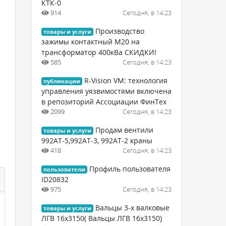
КТК-0
914
Сегодня, в 14:23
Производство
товары и услуги
зажимы контактный М20 на
трансформатор 400кВа СКИДКИ!
585
Сегодня, в 14:23
R-Vision VM: технология
публикации
управления уязвимостями включена
в репозиторий Ассоциации ФинТех
2099
Сегодня, в 14:23
Продам вентили
товары и услуги
992АТ-5,992АТ-3, 992АТ-2 краны
418
Сегодня, в 14:23
Профиль пользователя
пользователи
ID20832
975
Сегодня, в 14:23
Вальцы 3-х валковые
товары и услуги
ЛГВ 16х3150( Вальцы ЛГВ 16х3150)