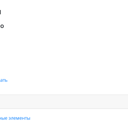
я
ОО
ать
вные элементы