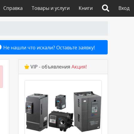
Справка
Товары и услуги
Книги
Вход
Не нашли что искали? Оставьте заявку!
VIP - объявления
Акция!