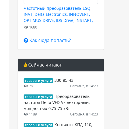
Частотный преобразователь ESQ,
INVT, Delta Electronics, INNOVERT,
OPTIMUS DRIVE, IDS Drive, INSTART,
HYUNDAI для любых задач
1680
Как сюда попасть?
Сейчас читают
330-85-43
товары и услуги
761
Сегодня, в 14:23
Преобразователь
товары и услуги
частоты Delta VFD-VE векторный,
мощностью 0,75-75 кВт
ь
1189
Сегодня, в 14:23
Контакты КПД-110,
товары и услуги