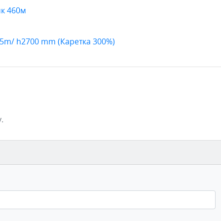
к 460м
65m/ h2700 mm (Каретка 300%)
.