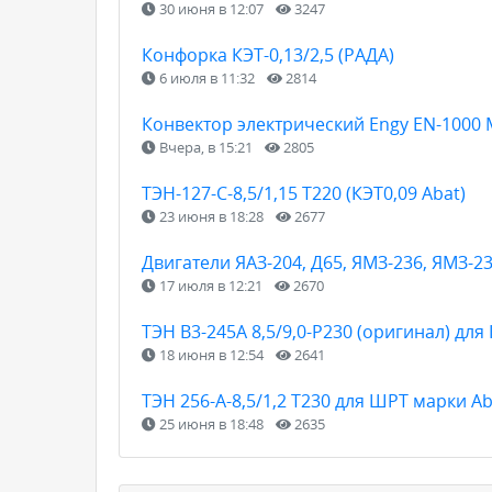
30 июня в 12:07
3247
Конфорка КЭТ-0,13/2,5 (РАДА)
6 июля в 11:32
2814
Конвектор электрический Engy EN-1000
Вчера, в 15:21
2805
ТЭН-127-С-8,5/1,15 Т220 (КЭТ0,09 Abat)
23 июня в 18:28
2677
Двигатели ЯАЗ-204, Д65, ЯМЗ-236, ЯМЗ-2
17 июля в 12:21
2670
ТЭН B3-245A 8,5/9,0-P230 (оригинал) дл
18 июня в 12:54
2641
ТЭН 256-А-8,5/1,2 Т230 для ШРТ марки Ab
25 июня в 18:48
2635