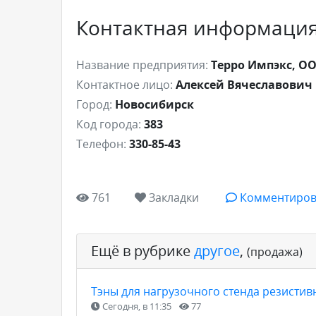
Контактная информаци
Название предприятия:
Терро Импэкс, О
Контактное лицо:
Алексей Вячеславович
Город:
Новосибирск
Код города:
383
Телефон:
330-85-43
761
Закладки
Комментиров
Ещё в рубрике
другое
,
(продажа)
Тэны для нагрузочного стенда резисти
Сегодня, в 11:35
77