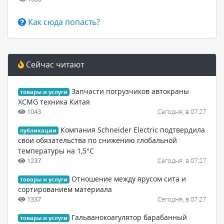
Как сюда попасть?
Сейчас читают
Запчасти погрузчиков автокраны
товары и услуги
XCMG техника Китая
1043
Сегодня, в 07:27
Компания Schneider Electric подтвердила
публикации
свои обязательства по снижению глобальной
температуры на 1,5°C
1237
Сегодня, в 07:27
Отношение между ярусом сита и
товары и услуги
сортированием материала
1337
Сегодня, в 07:27
Гальванокоагулятор барабанный
товары и услуги