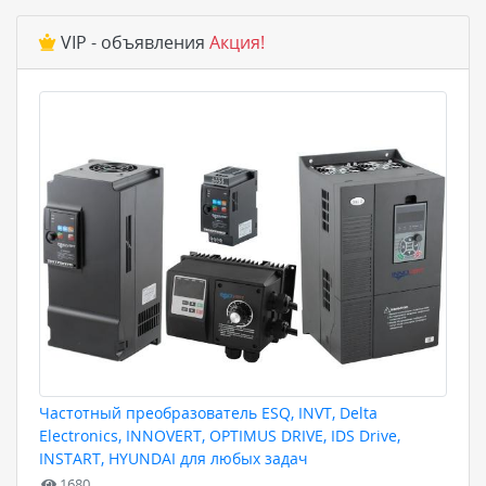
VIP - объявления
Акция!
Частотный преобразователь ESQ, INVT, Delta
Electronics, INNOVERT, OPTIMUS DRIVE, IDS Drive,
INSTART, HYUNDAI для любых задач
1680