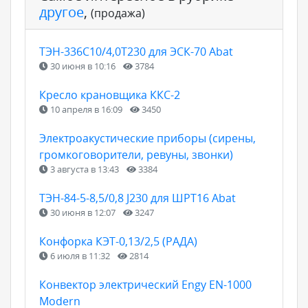
другое
,
(продажа)
ТЭН-336С10/4,0Т230 для ЭСК-70 Abat
30 июня в 10:16
3784
Кресло крановщика ККС-2
10 апреля в 16:09
3450
Электроакустические приборы (сирены,
громкоговорители, ревуны, звонки)
3 августа в 13:43
3384
ТЭН-84-5-8,5/0,8 J230 для ШРТ16 Abat
30 июня в 12:07
3247
Конфорка КЭТ-0,13/2,5 (РАДА)
6 июля в 11:32
2814
Конвектор электрический Engy EN-1000
Modern