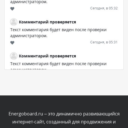
администратором.
Сегодня, в 05:32
Комментарий проверяется
Текст комментария будет виден после проверки
администратором.
Сегодня, в 05:31
Комментарий проверяется
Текст комментария будет виден после проверки
администратором.
Сегодня, в 04:44
Комментарий проверяется
Текст комментария будет виден после проверки
администратором.
Сегодня, в 04:43
Energoboard.ru – это динамично развивающийся
интернет-сайт, созданный для продвижения и
Комментарий проверяется