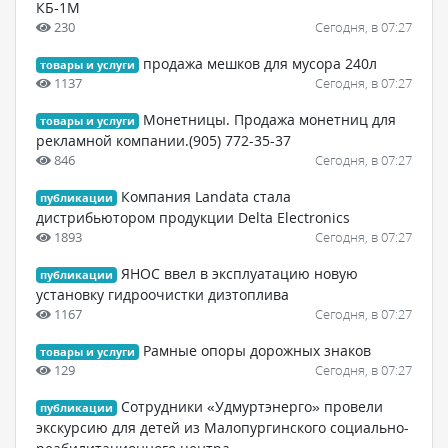
КБ-1М
230
Сегодня, в 07:27
продажа мешков для мусора 240л
товары и услуги
1137
Сегодня, в 07:27
Монетницы. Продажа монетниц для
товары и услуги
рекламной компании.(905) 772-35-37
846
Сегодня, в 07:27
Компания Landata стала
публикации
дистрибьютором продукции Delta Electronics
1893
Сегодня, в 07:27
ЯНОС ввел в эксплуатацию новую
публикации
установку гидроочистки дизтоплива
1167
Сегодня, в 07:27
Рамные опоры дорожных знаков
товары и услуги
129
Сегодня, в 07:27
Сотрудники «Удмуртэнерго» провели
публикации
экскурсию для детей из Малопургинского социально-