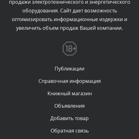
продажи электротехнического и энергетического
Текст комментария будет виден после проверки
оборудования. Сайт дает возможность
администратором.
Сегодня, в 03:34
оптимизировать информационные издержки и
увеличить объем продаж Вашей компании.
Комментарий проверяется
Текст комментария будет виден после проверки
администратором.
Сегодня, в 01:33
Публикации
Комментарий проверяется
Текст комментария будет виден после проверки
Справочная информация
администратором.
Сегодня, в 00:13
Книжный магазин
Объявления
Комментарий проверяется
Текст комментария будет виден после проверки
Добавить товар
администратором.
Вчера, в 23:48
Обратная связь