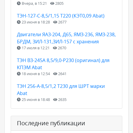
Вчера, в 15:21
2805
ТЭН-127-С-8,5/1,15 Т220 (КЭТ0,09 Abat)
23 июня в 18:28
2677
Двигатели ЯАЗ-204, Д65, ЯМЗ-236, ЯМЗ-238,
БРДМ, ЗИЛ-131,ЗИЛ-157 с хранения
17 июля в 12:21
2670
ТЭН B3-245A 8,5/9,0-P230 (оригинал) для
КПЭМ Abat
18 июня в 12:54
2641
ТЭН 256-А-8,5/1,2 Т230 для ШРТ марки
Abat
25 июня в 18:48
2635
Последние публикации