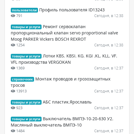
Профиль пользователя ID13243
пользователи
791
Сегодня, в 12:38
Ремонт сервоклапан
товары и услуги
пропорциональный клапан servo proportional valve
Moog PARKER Vickers BOSCH REXROT
1254
Сегодня, в 12:38
Лотки KBS. KBSI. KG. KGI .KL. KLL. VF.
товары и услуги
VFL производства VERGOKAN
1369
Сегодня, в 12:37
Монтаж проводов и грозозащитных
справочник
тросов
13913
Сегодня, в 12:37
АБС пластик.Ярославль
товары и услуги
923
Сегодня, в 12:37
Выключатель ВМПЭ-10-20-630 У2.
товары и услуги
Масляный выключатель ВМПЭ-10
1484
Сегодня, в 12:37