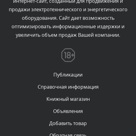
интернет-сайт, созданный для продвижения и
Комментарий проверяется
продажи электротехнического и энергетического
Текст комментария будет виден после проверки
оборудования. Сайт дает возможность
администратором.
Сегодня, в 03:39
оптимизировать информационные издержки и
увеличить объем продаж Вашей компании.
Комментарий проверяется
Текст комментария будет виден после проверки
администратором.
Сегодня, в 03:15
Публикации
Комментарий проверяется
Текст комментария будет виден после проверки
Справочная информация
администратором.
Сегодня, в 01:52
Книжный магазин
Объявления
Комментарий проверяется
Текст комментария будет виден после проверки
Добавить товар
администратором.
Сегодня, в 01:50
Обратная связь