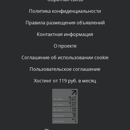
Политика конфиденциальности
Комментарий проверяется
Текст комментария будет виден после проверки
Правила размещения объявлений
администратором.
Сегодня, в 00:59
Контактная информация
О проекте
Комментарий проверяется
Текст комментария будет виден после проверки
Соглашение об использовании cookie
администратором.
Сегодня, в 00:15
Пользовательское соглашение
Комментарий проверяется
Хостинг от 119 руб. в месяц
Текст комментария будет виден после проверки
администратором.
Вчера, в 23:07
Комментарий проверяется
Текст комментария будет виден после проверки
администратором.