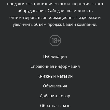
продажи электротехнического и энергетического
Текст комментария будет виден после проверки
оборудования. Сайт дает возможность
администратором.
Сегодня, в 01:40
оптимизировать информационные издержки и
увеличить объем продаж Вашей компании.
Комментарий проверяется
Текст комментария будет виден после проверки
администратором.
Сегодня, в 01:23
Публикации
Комментарий проверяется
Текст комментария будет виден после проверки
Справочная информация
администратором.
Сегодня, в 01:10
Книжный магазин
Объявления
Комментарий проверяется
Текст комментария будет виден после проверки
Добавить товар
администратором.
Сегодня, в 00:57
Обратная связь